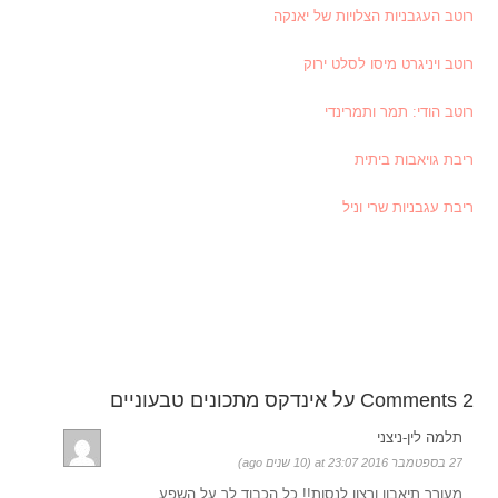
רוטב העגבניות הצלויות של יאנקה
רוטב ויניגרט מיסו לסלט ירוק
רוטב הודי: תמר ותמרינדי
ריבת גויאבות ביתית
ריבת עגבניות שרי וניל
2 Comments על אינדקס מתכונים טבעוניים
תלמה לין-ניצני
27 בספטמבר 2016 at 23:07 (10 שנים ago)
מעורר תיאבון ורצון לנסות!! כל הכבוד לך על השפע