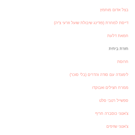
בצל אדום מוחמץ
דייסת למחרת (פודינג שיבולת שועל וזרעי צ'יה)
חמאת דלעת
חזרת ביתית
חרוסת
לימונדה עם סודה והדרים (בלי סוכר)
ממרח חצילים ואבוקדו
ספשייל רטבי סלט
צ'אטני כוסברה חריף
צ'אטני שזיפים