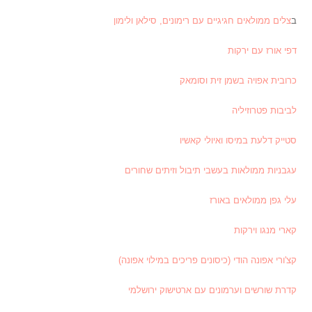
ב
צלים ממולאים חגיגיים עם רימונים, סילאן ולימון
דפי אורז עם ירקות
כרובית אפויה בשמן זית וסומאק
לביבות פטרוזיליה
סטייק דלעת במיסו ואיולי קאשיו
עגבניות ממולאות בעשבי תיבול וזיתים שחורים
עלי גפן ממולאים באורז
קארי מנגו וירקות
קצ'ורי אפונה הודי (כיסונים פריכים במילוי אפונה)
קדרת שורשים וערמונים עם ארטישוק ירושלמי