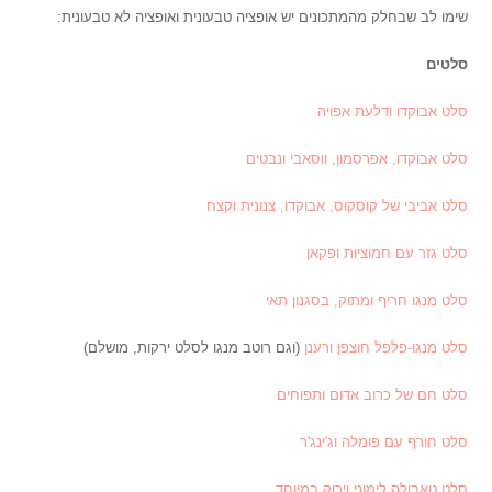
שימו לב שבחלק מהמתכונים יש אופציה טבעונית ואופציה לא טבעונית:
סלטים
סלט אבוקדו ודלעת אפויה
סלט אבוקדו, אפרסמון, ווסאבי ונבטים
סלט אביבי של קוסקוס, אבוקדו, צנונית וקצח
סלט גזר עם חמוציות ופקאן
סלט מנגו חריף ומתוק, בסגנון תאי
סלט מנגו-פלפל חוצפן ורענן
(וגם רוטב מנגו לסלט ירקות, מושלם)
סלט חם של כרוב אדום ותפוחים
סלט חורף עם פומלה וג'ינג'ר
סלט טאבולה לימוני וירוק במיוחד