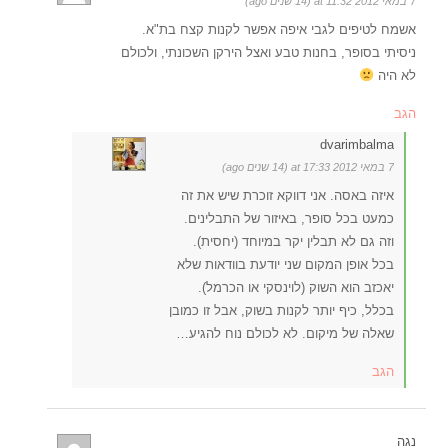
7 במאי 2012 at 11:32 (14 שנים ago)
אשמח לטיפים לגבי איפה אפשר לקנות קצח בת"א.
ניסיתי בסופר, בחנות טבע ואצל הירקן השכונתי, ולכולם
לא היה
הגב
dvarimbalma
7 במאי 2012 at 17:33 (14 שנים ago)
איזה באסה. אני דווקא זוכרת שיש את זה
כמעט בכל סופר, באיזור של התבלינים.
וזה גם לא תבלין יקר במיוחד (יחסית).
בכל אופן המקום שני יודעת בוודאות שלא
יאכזב הוא השוק (לוינסקי או הכרמל).
בכלל, כיף יותר לקנות בשוק, אבל זו כמובן
שאלה של מיקום. לא לכולם נוח להגיע…
הגב
נגה