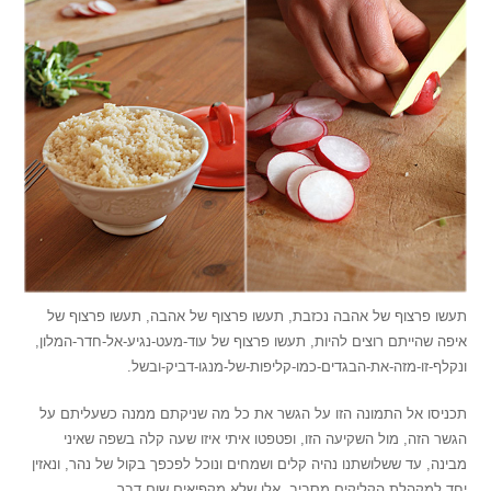
תעשו פרצוף של אהבה נכזבת, תעשו פרצוף של אהבה, תעשו פרצוף של
איפה שהייתם רוצים להיות, תעשו פרצוף של עוד-מעט-נגיע-אל-חדר-המלון,
ונקלף-זו-מזה-את-הבגדים-כמו-קליפות-של-מנגו-דביק-ובשל.
תכניסו אל התמונה הזו על הגשר את כל מה שניקתם ממנה כשעליתם על
הגשר הזה, מול השקיעה הזו, ופטפטו איתי איזו שעה קלה בשפה שאיני
מבינה, עד ששלושתנו נהיה קלים ושמחים ונוכל לפכפך בקול של נהר, ונאזין
יחד למקהלת הקליקים מסביב, אלו שלא מקפיאים שום דבר.