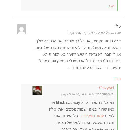
הגב
טלי
30 באפריל 2012 at 4:34 (14 שנים ago)
איזה פוסט מקסים, אני כל כך אוהבת את הכתיבה שלך.
הסלט נראה מעולה והולך להיות ארוחת הערב שלי היום.
אין לי קצח ולא נראה לי שיש להשיג כאן לפחות לא
בחנויות ה"סטנדרטיות" אבל יש לי סומאק וזה נראה לי
יתאים יחד. יעשה הכל יותר ורוד…
הגב
CrazyVet
30 באפריל 2012 at 9:56 (14 שנים ago)
באנגלית הקצח נקרא black caraway או
כמון שחור ובמגוון שמות נוספים, את יכולה
לעיין ב
עמוד הוויקיפדיה
של הצמח. אותי
תמיד משעשע השם הלטיני של הצמח,
Nigella sativa –
מעניין אם נייג'לה