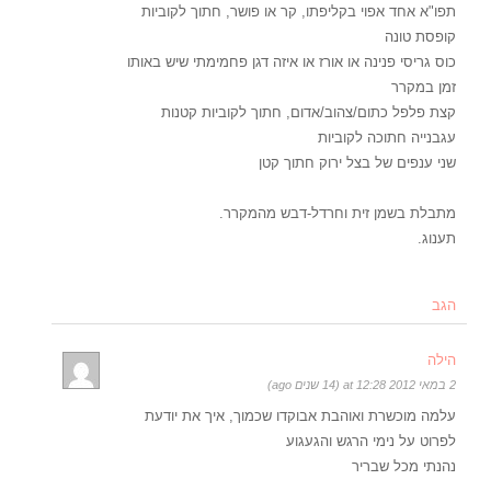
תפו"א אחד אפוי בקליפתו, קר או פושר, חתוך לקוביות
קופסת טונה
כוס גריסי פנינה או אורז או איזה דגן פחמימתי שיש באותו
זמן במקרר
קצת פלפל כתום/צהוב/אדום, חתוך לקוביות קטנות
עגבנייה חתוכה לקוביות
שני ענפים של בצל ירוק חתוך קטן
מתבלת בשמן זית וחרדל-דבש מהמקרר.
תענוג.
הגב
הילה
2 במאי 2012 at 12:28 (14 שנים ago)
עלמה מוכשרת ואוהבת אבוקדו שכמוך, איך את יודעת
לפרוט על נימי הרגש והגעגוע
נהנתי מכל שבריר