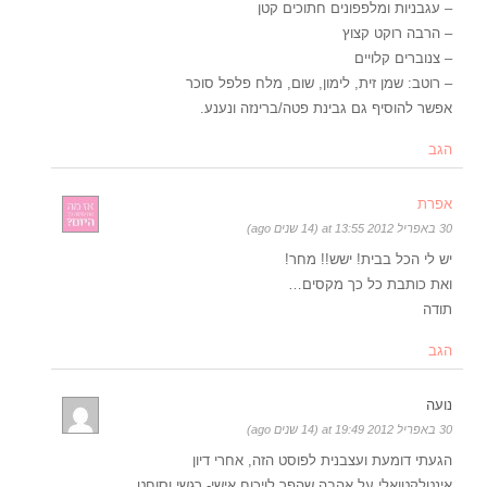
– עגבניות ומלפפונים חתוכים קטן
– הרבה רוקט קצוץ
– צנוברים קלויים
– רוטב: שמן זית, לימון, שום, מלח פלפל סוכר
אפשר להוסיף גם גבינת פטה/ברינזה ונענע.
הגב
אפרת
30 באפריל 2012 at 13:55 (14 שנים ago)
יש לי הכל בבית! ישש!! מחר!
ואת כותבת כל כך מקסים…
תודה
הגב
נועה
30 באפריל 2012 at 19:49 (14 שנים ago)
הגעתי דומעת ועצבנית לפוסט הזה, אחרי דיון
אינטלקטואלי על אהבה שהפך לויכוח אישי- רגשי וסוחט