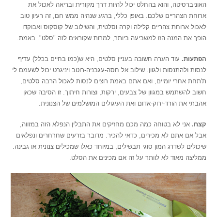
האוניברסיטה, והוא בהחלט יכול להיות דרך מקורית ובריאה לאכול את
ארוחת הצהריים שלכם. באופן כללי, ברגע שנהיה ממש חם, זה רעיון טוב
לאכול ארוחת צהריים קלילה וקרה וסלטית, והשילוב של קוסקוס ואבוקדו
הופך את המנה הזו למשביעה ביותר, למרות שקוראים לזה "סלט". באמת.
הפתעות.
עוד הערה חשובה בעניין סלטים, היא ש(כמו בחיים בכלל) עדיף
לנסות ולהתנסות ולגוון. שילוב אל חסה-עגבניה-רוטב ויניגרט יכול לשעמם לי
ת'תחת אחרי יומיים, ואם אתם באמת רוצים לנסות לאכול הרבה סלטים,
חשוב להשתמש במגוון של צבעים, ירקות, וצורות חיתוך. זו הסיבה שכאן
אהבתי את הורד-ירוק-אדום ואת העיגולים המושלמים של הצנונית.
קצח.
אני לא בטוחה כמה מכם מחזיקים את התבלין הנפלא הזה במזווה,
אבל אם אתם לא מכירים, כדאי להכיר. מדובר בזרעים שחרחרים ונפלאים
שיכולים לשדרג המון סוגי תבשילים, במיוחד כאלו שמכילים צנונית או גבינה.
ממליצה מאוד לא לוותר על זה אם מכינים את הסלט.