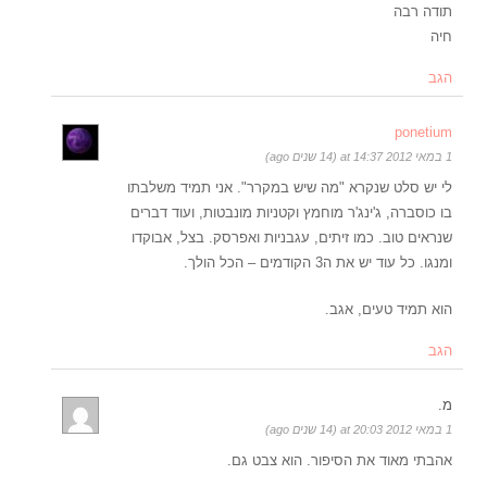
תודה רבה
חיה
הגב
ponetium
1 במאי 2012 at 14:37 (14 שנים ago)
לי יש סלט שנקרא "מה שיש במקרר". אני תמיד משלבתו
בו כוסברה, ג'ינג'ר מוחמץ וקטניות מונבטות, ועוד דברים
שנראים טוב. כמו זיתים, עגבניות ואפרסק. בצל, אבוקדו
ומנגו. כל עוד יש את ה3 הקודמים – הכל הולך.
הוא תמיד טעים, אגב.
הגב
מ.
1 במאי 2012 at 20:03 (14 שנים ago)
אהבתי מאוד את הסיפור. הוא צבט גם.