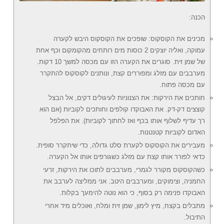
הכנה:
מכינים את הקוסקוס: שופכים את הקוסקוס היבש לקערה
עמוקה, ואליה יוצקים 2 כוסות מים רותחים מהקומקום וכף אחת
של שמן זית. סוגרים את הקערה הזו עם מכסה למשך 10 דקות.
מערבבים עם מזלג ומפוררים קצת, ונותנים לקוסקוס להתקרר
עם מכסה פתוח.
חותכים את הירקות: את הצנוניות לעיגולים דקים, אל הבצל
קוצצים דק-דק. את האבוקדו קולפים וחותכים לקוביות (אם הוא
רך עדיף לשלוף אותו בכף ואז לחתוך לקוביות). את הפלפל
האדום לקוביות קטנטנות.
מעבירים את הקוסקוס לקערת סלט גדולה, כדי שיתקרר סופית.
כדאי לפורר אותו קצת עם מזלג כשגורפים אותו אל הקערה.
כשהקוסקוס מקורר לגמרי, מערבבים לתוכו את הירקות, זרעי
החמניה, וצימוקים, ומערבבים היטב. אני ממליצה לערבב את
האבוקדו פנימה רק בסוף, כי הוא נוטה להימעך בקלות.
מתבלים בקצח, מיץ לימון, שמן זית ומלח, ואוכלים מיד אחרי
התיבול.