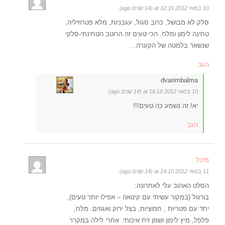
10 במאי 2012 at 12:19 (14 שנים ago)
סלק לא מבושל, כרוב סגול, עגבניות, מלא פטרוזיליה,
טחינה לימון ומלח. הכי טעים זה הרוטב הטחינתי-סלקי
שנשאר בלמטה של הקערה…
הגב
dvarimbalma
10 במאי 2012 at 16:18 (14 שנים ago)
יא! זה נשמע כה טעים!!!
הגב
מיכל
11 במאי 2012 at 14:10 (14 שנים ago)
הסלט האהוב עלי לאחרונה:
בורגול (במקור עשיתי עם קינואה – אפילו יותר טעים),
יחד עם פטריות , חמוציות, בצל ירוק ואגוזים. מלח,
פלפל, מיץ לימון ושמן זית איכותי. אחרי לילה במקרר