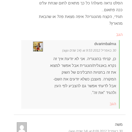
הסלט נראה מעולה! כל כך מתאים לחום שנחת עלינו
ככה פתאום..
תגידי, הקצח מהונגריה? איפה מצאת פה? או שהבאת
מהארץ?
הגב
dvarimbalma
30 באפריל 2012 at 9:53 (14 שנים ago)
כן, קניתי בהונגריה. אני לא יודעת איך זה
נקרא באנגלית/הונגרית אבל אפשר למצוא
את זה בחנויות התבלינים של השוק
המקורה. מעצבן כשלא יודעים את השם-
אבל לדעתי אפשר גם להצביע לפי העין
ולהגיד "את זה".
הגב
משה
30 באפריל 2012 at 8:09 (14 שנים ago)