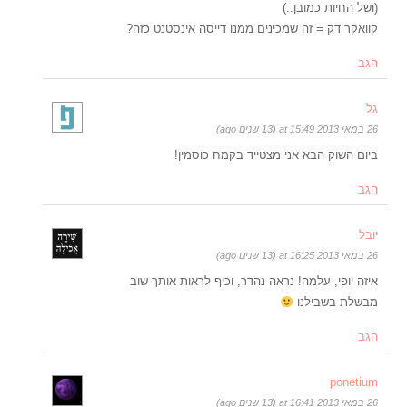
(ושל החיות כמובן..)
קוואקר דק = זה שמכינים ממנו דייסה אינסטנט כזה?
הגב
גל
26 במאי 2013 at 15:49 (13 שנים ago)
ביום השוק הבא אני מצטייד בקמח כוסמין!
הגב
יובל
26 במאי 2013 at 16:25 (13 שנים ago)
איזה יופי, עלמה! נראה נהדר, וכיף לראות אותך שוב
מבשלת בשבילנו
הגב
ponetium
26 במאי 2013 at 16:41 (13 שנים ago)