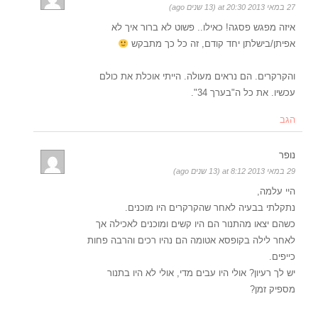
27 במאי 2013 at 20:30 (13 שנים ago)
איזה מפגש פסגה! כאילו.. פשוט לא ברור איך לא
אפיתן/בישלתן יחד קודם, זה כל כך מתבקש
והקרקרים. הם נראים מעולה. הייתי אוכלת את כולם
עכשיו. את כל ה"בערך 34".
הגב
נופר
29 במאי 2013 at 8:12 (13 שנים ago)
היי עלמה,
נתקלתי בבעיה לאחר שהקרקרים היו מוכנים.
כשהם יצאו מהתנור הם היו קשים ומוכנים לאכילה אך
לאחר לילה בקופסא אטומה הם נהיו רכים והרבה פחות
כייפים.
יש לך רעיון? אולי היו עבים מדי, אולי לא היו בתנור
מספיק זמן?