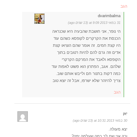
הגב
dvarimbalma
31 במאי 2013 at 9:09 (13 שנים ago)
הי נופר, אני חושבת שהבעיה היא שכנראה
הכנסת את הקרקרים לקופסא כשהם עוד
היו קצת חמים. זה אומר שהם הוציאו קצת
אדים וזה גרם להם להיות רטובים בתוך
הקופסא ולאבד את המרקם הקרקרי
שלהם. אגב, הפתרון הוא פשוט לאפות עוד
כמה דקות בתנור חם ולייבש אותם שוב.
צריך להיזהר שלא ישרפו, אבל זה יוצא טוב
הגב
יאן
30 במאי 2013 at 10:31 (13 שנים ago)
יצא מעולה.
ורק אני שם לב כמה שעלמה יפה?