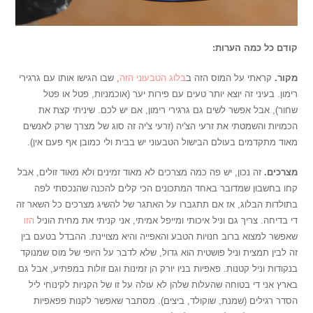
קודם כל כמה הערות:
מקור.
קראתי על המוס הזה ב
בלוג הטבעוני הזה
, שבו הגישו אותו עם גרגירי
רימון. בעיני זה יוצא יותר טעים עם פירות יער (אוכמניות, פטל או פטל
שחור), אבל אפשר לשים גם גרגירי רימון, אם יש לכם. שיניתי קצת את
הכמויות והשמטתי את זרעי הצ'יה (זרעי צ'יה זה סוג של מצרך שרק לאנשים
מאוד מתקדמים בעולם הבישול הטבעוני יש בבית ולי כמובן אף פעם אין).
מצרכים.
זה נכון, יש פה כמה מצרכים לא מאוד זמינים ולא מאוד זולים, אבל
קחו בחשבון שמדובר באחד המתכונים הכי קלים להכנה שהנכסתי לפה
בתולדות הבלוג, אז אם תתגברו על האתגר של להשיג מצרכים כל השאר זה
די בדיחה. צריך גם וניל איכותי ומייפל אמיתי, אני קניתי את מחית הוניל
הזו
שאפשר למצוא ברוב חנויות הטבע והאפייה והיא מצויינת. ההבדל בטעם בין
זה לבין תמצית וניל פושטית הוא גדול, שלא לדבר על היופי של מוס שמנוקד
בנקודות וניל קטנות. פאפיות בניו יורק הן זמינות וגם זולות במפתיע, אבל גם
בארץ אני די בטוחה שהעלות שלהן לא עולה על זו של הקניות לקינוחי ליל
הסדר רגילים (שמנת, שוקולד, ביצים). מסתבר שאפשר לקנות פפאפיות