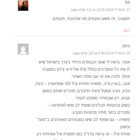
ללי
13 באפריל 2014 at 12:05 (12 שנים ago)
תקשיבי, זה פשוט מקסים מה שכתבת. מקסים.
הגב
הילה
18 באפריל 2014 at 4:38 (12 שנים ago)
אוקיי, נראה לי שאני הבנאדם היחיד בערך בישראל שיש
לו את כל המצרכים (כולל קילו של זרעי צ'יה) במטבח
והולך להכין את זה עם עלות השחר.
אגב, בעניין צ'יה, פפאיה ומחית וניל למי שמתעניין – בעדן
טבע, טבע קסטל וניצת הדובדבן מוכרים אותם באופן
קבוע, רק שבמחיר מופקע לגמרי.
בשוק ובחנויות תבלינים שמתי לב שיש לאחרונה –
נמכרים בחצי מחיר מחנויות הטבע.
פפאיה – גם שמתי לב שיש בשבועיים האחרונים ב"מגה"
ובשוק.
מחית וניל – זה נראה בדר"כ כמו תמצית וניל אמיתית רק