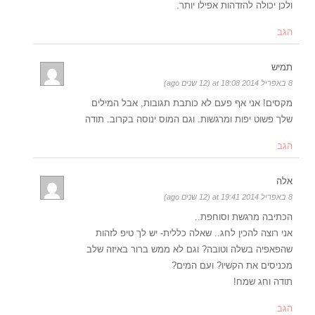
ולכן יכולה להזדהות אפילו יותר.
הגב
תמיש
8 באפריל 2014 at 18:08 (12 שנים ago)
מקסים! אני אף פעם לא כותבת תגובות, אבל המילים
שלך פשוט יפות ומרגשות. וגם המוס ינוסה בקרוב. תודה
הגב
אלה
8 באפריל 2014 at 19:41 (12 שנים ago)
הכתיבה מרגשת וסוחפת..
אני רוצה להכין לחג.. שאלה כללית- יש לך טיפ לזהות
שהפאפיה בשלה וטובה? וגם לא ממש ברור באיזה שלב
מכניסים את הקשיו? ועם המים?
תודה וחג שמח!
הגב