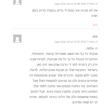
9 באפריל 2014 at 10:48 (12 שנים ago)
את לא מבינה איך נגעת לי בדיוק בנקודה בדיוק בזמן
תודה
הגב
נטע
9 באפריל 2014 at 15:52 (12 שנים ago)
הי עלמה,
אהבתי כל כך! את פשוט משוררת! קראתי, התפעלתי,
התחברתי והבנתי כל כך כל מה שכתבת, למרות שבניו
יורק רק ביקרתי לפני די הרבה שנים ואני חיה כאן,
בישראל. התובנות שלך הן תובנות אוניברסליות, לדעתי,
מעבר לזמן ומקום. הדברים שלך יוצאים מהמקומות הכי
אמיתיים ונכונים ולכן גם מגיעים למקומות האלו אצל
הקוראים. את כותבת מקסים ואני מחכה לספר שלך.
המתכון נראה מעניין, מסקרן ובטוח טעים. אבל הפעם
באמת שתשומת הלב שלי הלכה בעיקר לטקסט. שיהיה
לך חג שמח ומדהים.