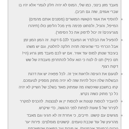
מעבד מזון בינוני, כמו שלי, המוס לא יהיה חלק לגמרי אלא יהיו בו
שברי אגוזים, שזה גם חביב).
להוסיף את אגוזי הקאשיו המושרים (מסננים אותם מהמים)
המייפל, והוניל, ולסחוט פנימה מיץ מכל הלימון כולו (תיזהרו
מגרעינים! זה יכול לדפוק את כל הסיפור).
להפעיל את הבלנדר או המעבד ל6-10 דקות. זה המון המון זמן
אבל הכרחי כדי שהעיסה תהיה חלקה לחלוטין, וגם יש משהו
בעיבוד שנותן למוס עוד אוויר. אם יש לכם מעבד מזון גרוע (היי!
תנו כיף!) תנו לו לנוח כי הוא עלול להתחרפן מעבודה של שש
דקות רצוף.
לטעום את העיסה ולראות איך זה. לכל פפאיה יש את דרגת
הבשלות שלה ויכול להיות שזה לא יהיה מתוק מספיק לטעמכם.
קחו בחשבון שאיכשהו מה שמתוק מאוד בשלב של השייק לא יהיה
כל כך מתוק כשזה נקרש.
להעביר לכוסות קטנות או לכוסות יין או לצנצנות. להכניס למקרר
לקירור של 5 שעות לפחות לפני ההגשה, כדי שיקרש.
מגישים עם קישוט. חייבים, כי אחרת זה לא חגיגי וגם מאבד
מהרעיון של עוד שכבת טעמים. קישוטים מומלצים: פירות יער
טריים (במיוחד אוכמניות), או פירות יער קפואים שהפשרתם