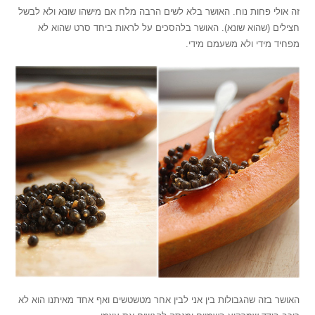
זה אולי פחות נוח. האושר בלא לשים הרבה מלח אם מישהו שונא ולא לבשל
חצילים (שהוא שונא). האושר בלהסכים על לראות ביחד סרט שהוא לא
מפחיד מידי ולא משעמם מידי.
האושר בזה שהגבולות בין אני לבין אחר מטשטשים ואף אחד מאיתנו הוא לא