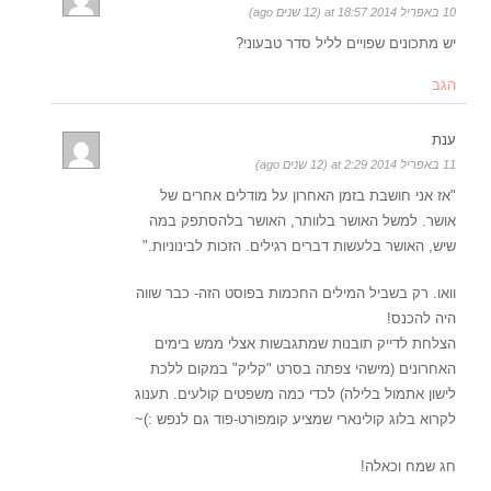
10 באפריל 2014 at 18:57 (12 שנים ago)
יש מתכונים שפויים לליל סדר טבעוני?
הגב
ענת
11 באפריל 2014 at 2:29 (12 שנים ago)
"אז אני חושבת בזמן האחרון על מודלים אחרים של
אושר. למשל האושר בלוותר, האושר בלהסתפק במה
שיש, האושר בלעשות דברים רגילים. הזכות לבינוניות."
וואו. רק בשביל המילים החכמות בפוסט הזה- כבר שווה
היה להכנס!
הצלחת לדייק תובנות שמתגבשות אצלי ממש בימים
האחרונים (מישהי צפתה בסרט "קליק" במקום ללכת
לישון אתמול בלילה) לכדי כמה משפטים קולעים. תענוג
לקרוא בלוג קולינארי שמציע קומפורט-פוד גם לנפש :)~
חג שמח וכאלה!