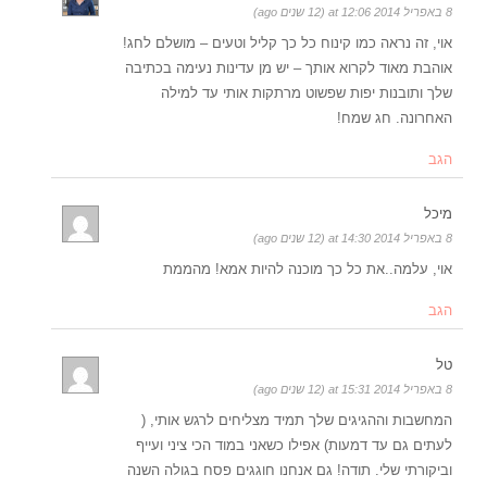
8 באפריל 2014 at 12:06 (12 שנים ago)
אוי, זה נראה כמו קינוח כל כך קליל וטעים – מושלם לחג!
אוהבת מאוד לקרוא אותך – יש מן עדינות נעימה בכתיבה
שלך ותובנות יפות שפשוט מרתקות אותי עד למילה
האחרונה. חג שמח!
הגב
מיכל
8 באפריל 2014 at 14:30 (12 שנים ago)
אוי, עלמה..את כל כך מוכנה להיות אמא! מהממת
הגב
טל
8 באפריל 2014 at 15:31 (12 שנים ago)
המחשבות וההגיגים שלך תמיד מצליחים לרגש אותי, (
לעתים גם עד דמעות) אפילו כשאני במוד הכי ציני ועייף
וביקורתי שלי. תודה! גם אנחנו חוגגים פסח בגולה השנה