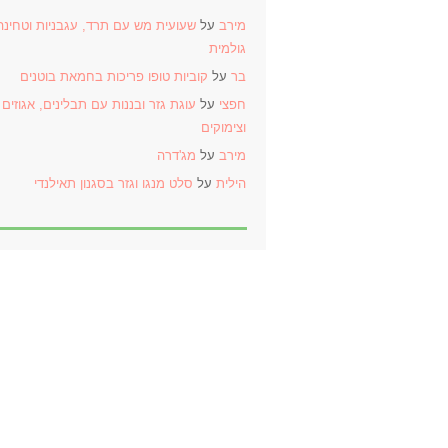
מירב
על
שעועית מש עם תרד, עגבניות וטחינה
גולמית
בר
על
קוביות טופו פריכות בחמאת בוטנים
חפצי
על
עוגת גזר ובננות עם תבלינים, אגוזים
וצימוקים
מירב
על
מג'דרה
הילית
על
סלט מנגו וגזר בסגנון תאילנדי