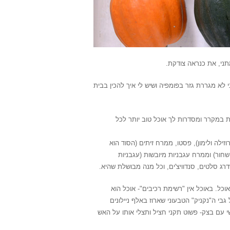
י לא מגררת גזר בפומפיה ושיש לי איך להכין בבית
ת במקרר ומסדרות לך אוכל טוב יותר לכל
זילה ולימון), פסטו, ממרח זיתים (הסוד הוא
חור) וממרח עגבניות מיובשות (עגבניות
רג סלטים, סנדוויצ'ים, וכל מנה מבושלת שהיא.
וכל. באוכל אין "רשימת רכיבים"- אוכל הוא
י ה"נקניק" הטבעוני שארוז באלף ניילונים
י עם בצק- פשוט תקני חציל ותצלי אותו על האש