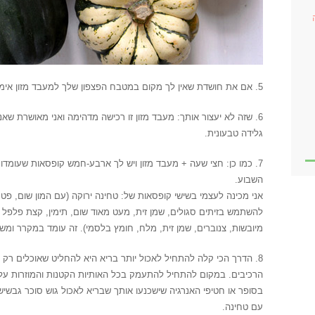
5. אם את חושדת שאין לך מקום במטבח הפצפון שלך למעבד מזון אימתני, את כנראה צודקת.
6. שזה לא יעצור אותך: מעבד מזון זו רכישה מדהימה ואני מאושרת שאנ
גלידה טבעונית.
7. כמו כן: חצי שעה + מעבד מזון ויש לך ארבע-חמש קופסאות שעומדו
השבוע.
אני מכינה לעצמי בשישי קופסאות של: טחינה ירוקה (עם המון שום, פטרו
להשתמש בזיתים סגולים, שמן זית, מעט מאוד שום, תימין, קצת פלפל ש
מיובשות, צנוברים, שמן זית, מלח, חומץ בלסמי). זה עומד במקרר ומשד
8. הדרך הכי קלה להתחיל לאכול יותר בריא היא להחליט שאוכלים רק א
הרכיבים. במקום להתחיל להתעמק בכל האותיות הקטנות והמוזרות על גב
בסופר או חטיפי האנרגיה שישכנעו אותך שבריא לאכול גוש סוכר גבשיש
עם טחינה.