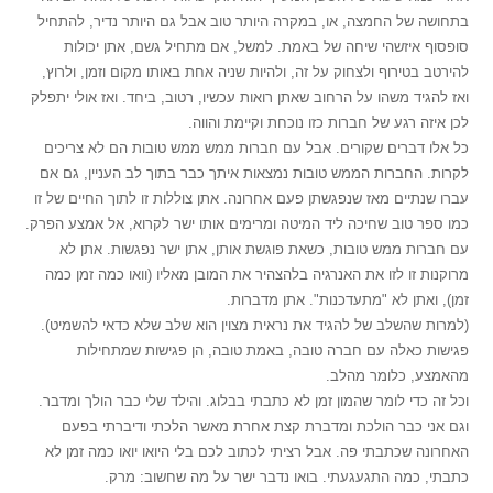
בתחושה של החמצה, או, במקרה היותר טוב אבל גם היותר נדיר, להתחיל
סופסוף איזשהי שיחה של באמת. למשל, אם מתחיל גשם, אתן יכולות
להירטב בטירוף ולצחוק על זה, ולהיות שניה אחת באותו מקום וזמן, ולרוץ,
ואז להגיד משהו על הרחוב שאתן רואות עכשיו, רטוב, ביחד. ואז אולי יתפלק
לכן איזה רגע של חברות כזו נוכחת וקיימת והווה.
כל אלו דברים שקורים. אבל עם חברות ממש ממש טובות הם לא צריכים
לקרות. החברות הממש טובות נמצאות איתך כבר בתוך לב העניין, גם אם
עברו שנתיים מאז שנפגשתן פעם אחרונה. אתן צוללות זו לתוך החיים של זו
כמו ספר טוב שחיכה ליד המיטה ומרימים אותו ישר לקרוא, אל אמצע הפרק.
עם חברות ממש טובות, כשאת פוגשת אותן, אתן ישר נפגשות. אתן לא
מרוקנות זו לזו את האנרגיה בלהצהיר את המובן מאליו (וואו כמה זמן כמה
זמן), ואתן לא "מתעדכנות". אתן מדברות.
(למרות שהשלב של להגיד את נראית מצוין הוא שלב שלא כדאי להשמיט).
פגישות כאלה עם חברה טובה, באמת טובה, הן פגישות שמתחילות
מהאמצע, כלומר מהלב.
וכל זה כדי לומר שהמון זמן לא כתבתי בבלוג. והילד שלי כבר הולך ומדבר.
וגם אני כבר הולכת ומדברת קצת אחרת מאשר הלכתי ודיברתי בפעם
האחרונה שכתבתי פה. אבל רציתי לכתוב לכם בלי היואו יואו כמה זמן לא
כתבתי, כמה התגעגעתי. בואו נדבר ישר על מה שחשוב: מרק.