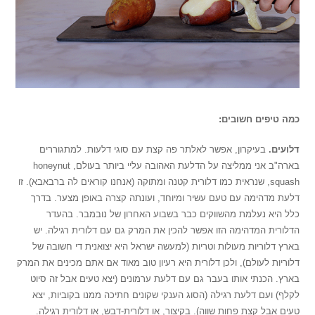
כמה טיפים חשובים:
דלועים.
בעיקרון, אפשר לאלתר פה קצת עם סוגי דלעות. למתגוררים
בארה"ב אני ממליצה על הדלעת האהובה עליי ביותר בעולם, honeynut
squash, שנראית כמו דלורית קטנה ומתוקה (אנחנו קוראים לה ברבאבא). זו
דלעת מדהימה עם טעם עשיר ומיוחד, ועונתה קצרה באופן מצער. בדרך
כלל היא נעלמת מהשווקים כבר בשבוע האחרון של נובמבר. בהעדר
הדלורית המדהימה הזו אפשר להכין את המרק גם עם דלורית רגילה. יש
בארץ דלוריות מעולות וטריות (למעשה ישראל היא יצואנית די חשובה של
דלוריות לעולם), ולכן דלורית היא רעיון טוב מאוד אם אתם מכינים את המרק
בארץ. הכנתי אותו בעבר גם עם דלעת ערמונים (יצא טעים אבל זה סיוט
לקלף) ועם דלעת רגילה (הסוג הענקי שקונים חתיכה ממנו בקוביות, יצא
טעים אבל קצת פחות שווה). בקיצור, או דלורית-דבש, או דלורית רגילה.