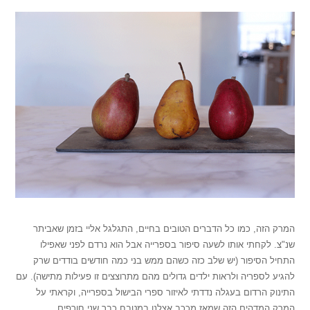
המרק הזה, כמו כל הדברים הטובים בחיים, התגלגל אליי בזמן שאביתר
שנ"צ. לקחתי אותו לשעה סיפור בספרייה אבל הוא נרדם לפני שאפילו
התחיל הסיפור (יש שלב כזה כשהם ממש בני כמה חודשים בודדים שרק
להגיע לספריה ולראות ילדים גדולים מהם מתרוצצים זו פעילות מתישה). עם
התינוק הרדום בעגלה נדדתי לאיזור ספרי הבישול בספרייה, וקראתי על
המרק המדהים הזה שמאז מככב אצלנו במטבח כבר שני חורפים.