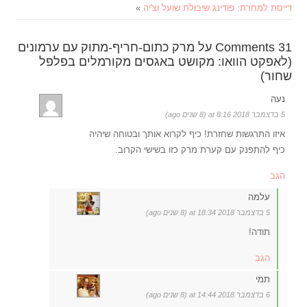
דייסת למחרת: פודינג שיבולת שועל וצ'יה
»
31 Comments על מרק כתום-חריף-מתוק עם ערמונים
(לאפקט הוואו: מקושט באגסים מקורמלים בפלפל
שחור)
נעה
5 בדצמבר 2018 at 8:16 (8 שנים ago)
איזו התרגשות שחזרת! כיף לקרוא אותך ובטוחה שיהיה
כיף להתפנק עם קערת מרק כזו בשישי הקרוב.
הגב
עלמה
5 בדצמבר 2018 at 18:34 (8 שנים ago)
תודה!
הגב
תמי
6 בדצמבר 2018 at 14:44 (8 שנים ago)