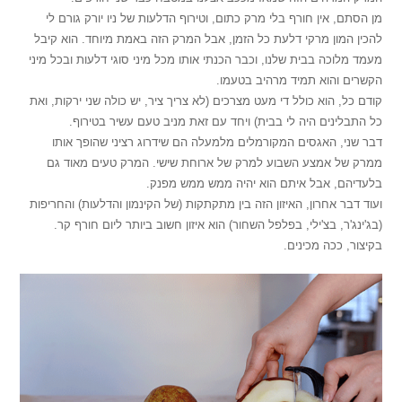
מן הסתם, אין חורף בלי מרק כתום, וטירוף הדלעות של ניו יורק גורם לי
להכין המון מרקי דלעת כל הזמן, אבל המרק הזה באמת מיוחד. הוא קיבל
מעמד מלוכה בבית שלנו, וכבר הכנתי אותו מכל מיני סוגי דלעות ובכל מיני
הקשרים והוא תמיד מרהיב בטעמו.
קודם כל, הוא כולל די מעט מצרכים (לא צריך ציר, יש כולה שני ירקות, ואת
כל התבלינים היה לי בבית) ויחד עם זאת מניב טעם עשיר בטירוף.
דבר שני, האגסים המקורמלים מלמעלה הם שידרוג רציני שהופך אותו
ממרק של אמצע השבוע למרק של ארוחת שישי. המרק טעים מאוד גם
בלעדיהם, אבל איתם הוא יהיה ממש ממש מפנק.
ועוד דבר אחרון, האיזון הזה בין מתקתקות (של הקינמון והדלעות) והחריפות
(בג'ינג'ר, בצ'ילי, בפלפל השחור) הוא איזון חשוב ביותר ליום חורף קר.
בקיצור, ככה מכינים.