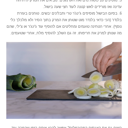
5. מוסיפים 10 כוסות מים ואת הערמונים. מביאים את המרק לרתיחה
עדינה ואז מורידים לאש קטנה לעוד חצי שעה בישול.
6. בסיום הבישול מוסיפים ג'ינג'ר טרי ותבלינים יבשים. טוחנים בעזרת
בלנדר (הכי כדאי בלנדר מוט שטוחן את המרק בתוך הסיר ולא מלכלך כלי
נוסף). אחרי הטחינה טועמים ומחליטים אם להוסיף עוד ג'ינג'ר או צ'ילי, שהם
מה שנותן למרק את חריפותו. זה גם השלב להוסיף מלח, אחרי שטועמים.
רוצים גם את האגסים המקורמלים? אפשר להכין אותם בזמן שהמרק עוד