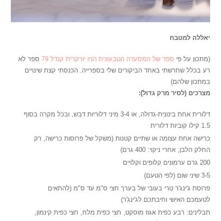
יאללה למטבח
(מתכון על פי
ספר של המסעדה הטבעונית הניו יורקרית קנדל 79
ספר לא
רע בכלל שחרשתי באחד הביקורים שלי בספרייה. הכנסתי קצת שינויים
במתכון שלהם)
מצרכים (לסיר מרק גדול):
דלורית אחת בינונית-גדולה, או 3-4 מיני דלוריות דבש, ובכל מקרה בסוף
1.5 קילו קוביות דלורית
כרישה אחת עצומה או שתיים קטנות (משקל של פרוסות כרישה, רק
החלק הלבן, אחרי ניקוי: 400 גרם)
200 גרם ערמונים קלופים וקלויים
3-5 שיני שום (לפי הטעם)
פרוסת ג'ינג'ר טרי בעובי של בערך חצי ס"מ עד ס"מ (להתאים
לטעמכם האישי וחיבתכם לג'ינג'ר)
תבלינים: רבע כפית אגוז מוסקט, חצי כפית מלח, חצי כפית קינמון,