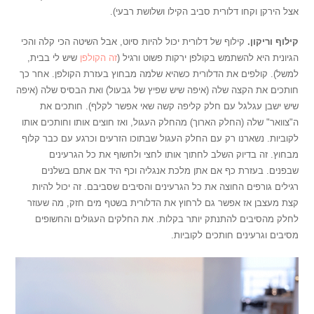
אצל הירקן וקחו דלורית סביב הקילו ושלושת רבעי).
קילוף וריקון.
קילוף של דלורית יכול להיות סיוט, אבל השיטה הכי קלה והכי
הגיונית היא להשתמש בקולפן ירקות פשוט ורגיל (
זה הקולפן
שיש לי בבית,
למשל). קולפים את הדלורית כשהיא שלמה מבחוץ בעזרת הקולפן. אחר כך
חותכים את הקצה שלה (איפה שיש שפיץ של גבעול) ואת הבסיס שלה (איפה
שיש ישבן עגלגל עם חלק קליפה קשה שאי אפשר לקלף). חותכים את
ה"צוואר" שלה (החלק הארוך) מהחלק העגול, ואז חוצים אותו וחותכים אותו
לקוביות. נשארנו רק עם החלק העגול שבתוכו הזרעים וכרגע עם כבר קלוף
מבחוץ. זה בדיוק השלב לחתוך אותו לחצי ולחשוף את כל הגרעינים
שבפנים. בעזרת כף אם אתן מלכת אנגליה וכף היד אם אתם בשלנים
רגילים גורפים החוצה את כל הגרעינים והסיבים שסביבם. זה יכול להיות
קצת מעצבן אז אפשר גם לרחוץ את הדלורית בשטף מים חזק, מה שעוזר
לחלק מהסיבים להתנתק יותר בקלות. את החלקים העגולים והחשופים
מסיבים וגרעינים חותכים לקוביות.