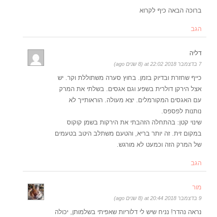
ברוכה הבאה כיף לקרוא
הגב
דליה
7 בדצמבר 2018 at 22:02 (8 שנים ago)
כייף שחזרת ובדיוק בזמן. בחוץ סערה משתוללת וקר. יש
אצל הירקן דולרית בשפע וגם אגסים. בשלתי את המרק
עם האגסים המקורמלים. יצא מעולה. הוראותייך לא
נותנות לפספס.
שינוי קטן: בהתחלה הזהבתי את הירקות בשמן קוקוס
במקום זית. זה יותר בריא, והטעם משתלב היטב בטעמים
של המרק הזה וכמעט לא מורגש.
הגב
מור
9 בדצמבר 2018 at 20:44 (8 שנים ago)
נראה נהדר! נניח שיש לי דלוריות שאפיתי בשלמותן, יכולה