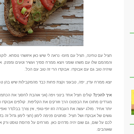
חציל עם טחינה, חציל עם מיונז- נראה לי שיש כאן איזושהי נוסחא. לוק
והמהמם שלו עם משהו שומני ויוצא ממרח סמיך ועשיר וטעים ומפנק. 
שיהיה טוב גם עם אבוקדו. אבוקדו הרי זה טוב עם הכל.
יוצא ממרח עדין, יפה, טבעוני וקצת פחות כבד מהמקבילות שיש בהן טחינ
איך להכין?
קולים חציל אחד בינוני ויפה (אני אוהבת לחסוך את הכתמים
מגרדים מתוכו את הבפנוכו הרך וזורקים את הקליפות. קולפים אבוקדו 
יותר אחיד. מזלג יעשה את העבודה הזו יופי-טופי, אין צורך בבלנדר ואפ
גושים של אבוקדו ושל חציל. סוחטים פנימה לימון (חצי לימון גדול זה ב
לכם על שום, גם שום יהיה מדהים כאן. מורחים על פרוסת טוסט ורק א
שאוהבים.