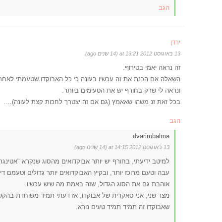
הגב
ירדן
13 באוגוסט 2012 at 13:21 (14 שנים ago)
זה נראה יאמי בטירוף.
השאלה אם הכנת את זה עכשיו בעונה כי כל האבוקדו שטעמתי לאחרונ
ונראה לי שרק בחורף יש את הטעימים ביותר.
בכל זאת זנ משהו שאאמץ (גם אם זה יצטרך לחכות קצת לעונה)….
הגב
dvarimbalma
13 באוגוסט 2012 at 14:15 (14 שנים ago)
למיטב ידיעתי, בחורף יש יותר אבוקדואים מהסוג שנקרא "אטינגר"
עבה וטעם מרוכז יותר, ובקיץ האבוקדואים יותר גדולים וטעמם די
אוהבת גם את הסוג הגדול, שזה באמת מה שיש עכשיו.
מצד שני, אני סאקרית של אבוקדו, אז דעתי תמיד משוחדת בהקש
שאבוקדו זה תמיד תמיד טעים נורא.