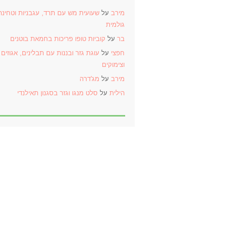
מירב
על
שעועית מש עם תרד, עגבניות וטחינה
גולמית
בר
על
קוביות טופו פריכות בחמאת בוטנים
חפצי
על
עוגת גזר ובננות עם תבלינים, אגוזים
וצימוקים
מירב
על
מג'דרה
הילית
על
סלט מנגו וגזר בסגנון תאילנדי