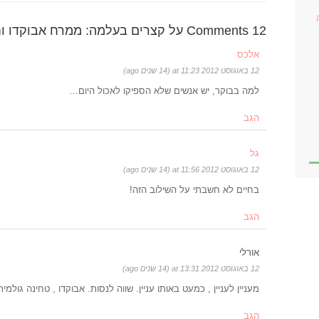
12 Comments על קצרים בעלמה: ממרח אבוקדו וחציל
אלכס
12 באוגוסט 2012 at 11:23 (14 שנים ago)
למה בבוקר, יש אנשים שלא הספיקו לאכול היום…
הגב
גל
12 באוגוסט 2012 at 11:56 (14 שנים ago)
בחיים לא חשבתי על השילוב הזה!
הגב
אורלי
12 באוגוסט 2012 at 13:31 (14 שנים ago)
מעניין לעניין , כמעט באותו עניין. שווה לנסות. אבוקדו , טחינה גולמית 
הגב