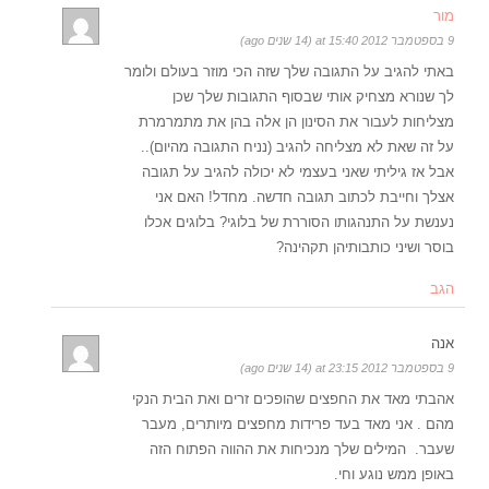
מור
9 בספטמבר 2012 at 15:40 (14 שנים ago)
באתי להגיב על התגובה שלך שזה הכי מוזר בעולם ולומר
לך שנורא מצחיק אותי שבסוף התגובות שלך שכן
מצליחות לעבור את הסינון הן אלה בהן את מתמרמרת
על זה שאת לא מצליחה להגיב (נניח התגובה מהיום)..
אבל אז גיליתי שאני בעצמי לא יכולה להגיב על תגובה
אצלך וחייבת לכתוב תגובה חדשה. מחדל! האם אני
נענשת על התנהגותו הסוררת של בלוגי? בלוגים אכלו
בוסר ושיני כותבותיהן תקהינה?
הגב
אנה
9 בספטמבר 2012 at 23:15 (14 שנים ago)
אהבתי מאד את החפצים שהופכים זרים ואת הבית הנקי
מהם . אני מאד בעד פרידות מחפצים מיותרים, מעבר
שעבר. המילים שלך מנכיחות את ההווה הפתוח הזה
באופן ממש נוגע וחי.