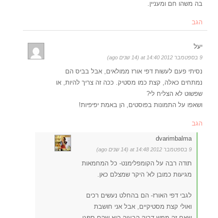
בה משהו חם ומעניין.
הגב
יעל
9 בספטמבר 2012 at 14:40 (14 שנים ago)
נסיתי פעם לעשות דפי אורז ממולאים, אבל בביס הם
נמתחים כאלה, קצת כמו מסטיק. ככה זה צריך להיות, או
שפשוט לא הצליח לי?
ושאפו על התמונות בפוסטים, הן באמת יפיפיות!
הגב
dvarimbalma
9 בספטמבר 2012 at 14:48 (14 שנים ago)
תודה רבה על הקומפלימנט- כל המחמאות
מגיעות כמובן לא' היקר שמצלם כאן.
לגבי דפי האורז- הם בהחלט נעשים רכים
ואולי קצת מסטיקיים, אבל אני חושבת
שאם זה ממש דביק הבעיה היא שהם ספגו