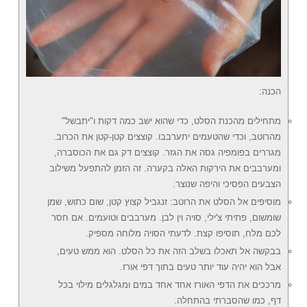
הכנה:
מתחילים מהכנת הסלט, כדי שהוא ישב כמה דקות ו"יתבשל"
מהרוטב, וכדי שהטעמים יתערבבו. קוצצים קטן-קטן את הכרוב.
מגררים בפומפיה גסה את הגזר. קוצצים דק גם את הכוסברה,
ומערבבים את הירקות האלה בקערה. זה הזמן להתפעל משילוב
הצבעים הפסיכי והיפה שנוצר.
מוסיפים אל הסלט את הרוטב: זנגביל קצוץ קטן, שום כתוש, שמן
שומשום, פתיתי צ'ילי, סויה וין לבן. מערבבים וטועמים. אם חסר
לכם מלח, תוסיפו קצת. לדעתי הסויה מלוחה מספיק.
בבקשה אל תאכלו בשלב הזה את כל הסלט. הוא ממש טעים,
אבל הוא יהיה עוד יותר טעים בתוך דפי אורז.
מרככים את הדפי האורז אחד אחד במים ומגלגלים מילוי בכל
דף, כמו שהסברתי בהתחלה.