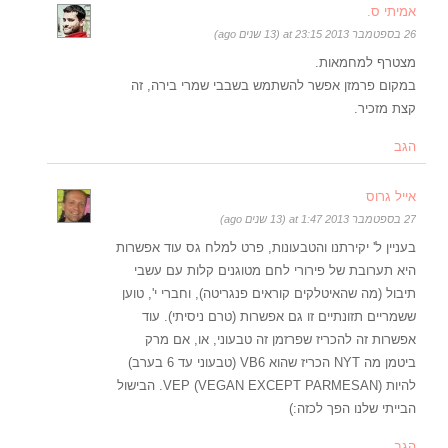
אמיתי ס.
26 בספטמבר 2013 at 23:15 (13 שנים ago)
מצטרף למחמאות.
במקום פרמזן אפשר להשתמש בשבבי שמרי בירה, זה
קצת מזכיר.
הגב
אייל גרוס
27 בספטמבר 2013 at 1:47 (13 שנים ago)
בעניין ל' יקירתנו והטבעונות, פרט למלח גס עוד אפשרות
היא תערובת של פירורי לחם מטוגנים קלות עם עשבי
תיבול (מה שהאיטלקים קוראים פנגריטה), וחברי י', טוען
ששמריים תזונתיים זו גם אפשרות (טרם ניסיתי). עוד
אפשרות זה להכריז שפרזמן זה טבעוני, או, אם מרק
ביטמן מה NYT הכריז שהוא VB6 (טבעוני עד 6 בערב)
להיות VEP (VEGAN EXCEPT PARMESAN). הבישול
הבייתי שלנו הפך לכזה:)
הגב