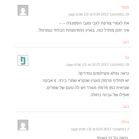
תמר
29 בספטמבר 2013 at 8:36 (13 שנים ago)
את לגמרי צודקת לגבי מגבי הספונג'ה – –
איך יתכן מחדל כזה, בארץ ההזדמנויות הבלתי נגמרות?..
הגב
גל
29 בספטמבר 2013 at 16:25 (13 שנים ago)
נראה נפלא והצילומים נהדרים!
יש תחליף פרמז'ן מעניין שנקרא שמרי בירה. זו אבקה
שנראית כמו פרמז'ן מגורר ויש לה טעם של שמרים,
ואפילו של גבינה כחולה.
הגב
הילה
2 באוקטובר 2013 at 8:25 (13 שנים ago)
נראה כל כך טעים!