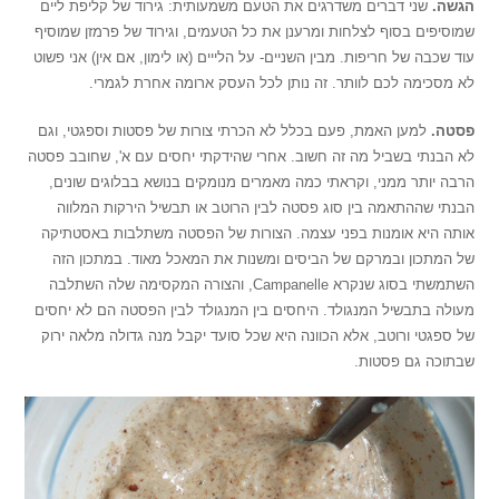
הגשה.
שני דברים משדרגים את הטעם משמעותית: גירוד של קליפת ליים
שמוסיפים בסוף לצלחות ומרענן את כל הטעמים, וגירוד של פרמזן שמוסיף
עוד שכבה של חריפות. מבין השניים- על הלייים (או לימון, אם אין) אני פשוט
לא מסכימה לכם לוותר. זה נותן לכל העסק ארומה אחרת לגמרי.
פסטה.
למען האמת, פעם בכלל לא הכרתי צורות של פסטות וספגטי, וגם
לא הבנתי בשביל מה זה חשוב. אחרי שהידקתי יחסים עם א', שחובב פסטה
הרבה יותר ממני, וקראתי כמה מאמרים מנומקים בנושא בבלוגים שונים,
הבנתי שההתאמה בין סוג פסטה לבין הרוטב או תבשיל הירקות המלווה
אותה היא אומנות בפני עצמה. הצורות של הפסטה משתלבות באסטתיקה
של המתכון ובמרקם של הביסים ומשנות את המאכל מאוד. במתכון הזה
השתמשתי בסוג שנקרא Campanelle, והצורה המקסימה שלה השתלבה
מעולה בתבשיל המנגולד. היחסים בין המנגולד לבין הפסטה הם לא יחסים
של ספגטי ורוטב, אלא הכוונה היא שכל סועד יקבל מנה גדולה מלאה ירוק
שבתוכה גם פסטות.