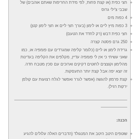
חצי כפית (או קצת פחות, לפי מידת החריפות שאתם אוהבים) של
שבבי צ'ילי גרוס
4 כפות מים
3 כפות מיץ ליים או לימון (בערך חצי ליים או חצי לימון קטן)
חצי כפית דבש (רק לחדד את הטעם)
250 גרם פסטה קצרה
גרידת לימון או ליים (כלומר קליפה שמגרדים עם פומפיה או, כמו
שאני עשיתי כי אין לי פומפיה עדיין, מקלפים את הקליפה בעדינות
מהלימון וקוצצים לחוטים דקיקים וארוכים עם סכין מטבח חדה.
זה יוצא יפה אבל קצת יותר התעסקות.
קצת פרמזן להגשה (אפשר לגרר ואפשר לגלח רצועות עם קולפן
ירקות רגיל).
————————————————————————————
——————–
הכנה:
שוטפים היטב היטב את המנגולד (הדברים האלה עלולים להגיע