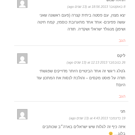
8 באוקטובר 2013 at 18:56 (13 שנים ago)
יצא מצוין, עם פסטה ביתית קצרה (פעם ראשונה שאני
עושה פפיונים- אחד אחד מתערובת כוסמין, קמח חיטה
ושיפון) מנגולד ישראלי ושקדיה. תודה
הגב
ליקס
26 בנובמבר 2013 at 12:13 (13 שנים ago)
ג'טלג ריגשי זה אחד הביטויים היותר מדוייקים שפגשתי
תודה על פוסט מקסים – והולכת לנסות את המתכון עוד
היום!!
הגב
חני
19 בדצמבר 2013 at 4:43 (13 שנים ago)
איזה כיף זה לגלות שיש ישראלים בארה״ב שכותבים
בלוג…