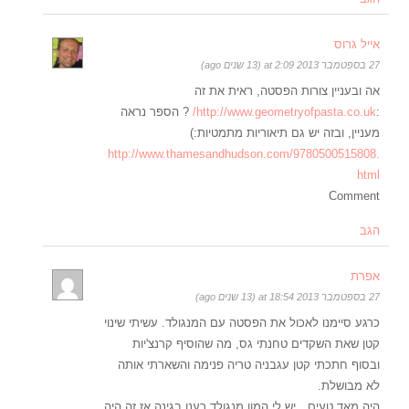
אייל גרוס
27 בספטמבר 2013 at 2:09 (13 שנים ago)
אה ובעניין צורות הפסטה, ראית את זה
:
http://www.geometryofpasta.co.uk/
? הספר נראה
מעניין, ובזה יש גם תיאוריות מתמטיות:)
http://www.thamesandhudson.com/9780500515808.
html
Comment
הגב
אפרת
27 בספטמבר 2013 at 18:54 (13 שנים ago)
כרגע סיימנו לאכול את הפסטה עם המנגולד. עשיתי שינוי
קטן שאת השקדים טחנתי גס, מה שהוסיף קרנצ'יות
ובסוף חתכתי קטן עגבניה טריה פנימה והשארתי אותה
לא מבושלת.
היה מאד טעים…יש לי המון מנגולד רענן בגינה אז זה היה