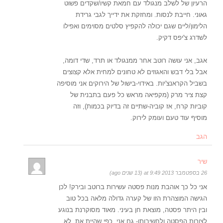
הרעיון של לשלב מנגולד עם חמאת קשיו/שקדים פשוט
גאוני. חייבת לנסות. ומחזקת את ידייך לגבי גרידת
הלימון/ליים שגם יכולה להקפיץ סלטים מסוימים ואפילו
לשדרג צ'יפס דקיק.
אגב, אני עושה רוטב אחר ממנגולד או תרד, שדי דומה,
אבל בלי דבש והאגוזים לא טחונים למחית אלא קצוצים
בשביל הקראנצ'יות. באידוי-בישול של הירוקים אני מוסיפה
קצת ציר מרק (מקפיאה מראש כל פעם בתבנית של
קוביות קרח, אז קוביה-שתיים זה בדיוק בכמות), וזה
מוסיף עוד טעם ועומק לירוק.
הגב
שיר
26 בספטמבר 2013 at 9:49 (13 שנים ago)
אני כל כך אוהבת מנות פסטה עשירות ברוטב ובירק! לכן
הגישה המוצהרת הזו של קערה גדולה מלאה בכל טוב
ובין היתר פסטה, מוצאת חן בעיני. מאוד מסוקרנת בנוגע
לצורות הפסטה ולחשיבותן- גם אני, כפי שהיית את, לא