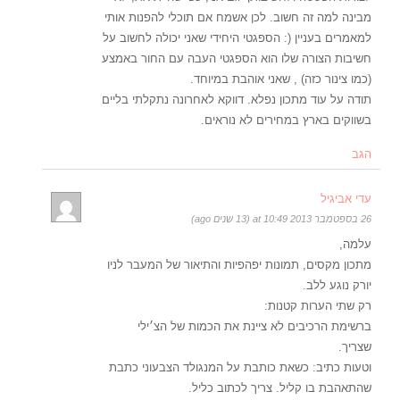
מבינה למה זה חשוב. לכן אשמח אם תוכלי להפנות אותי
למאמרים בעניין (: הספגטי היחידי שאני יכולה לחשוב על
חשיבות הצורה שלו הוא הספגטי העבה עם החור באמצע
(כמו צינור כזה) , שאני אוהבת במיוחד.
תודה על עוד מתכון נפלא. דווקא לאחרונה נתקלתי בליים
בשווקים בארץ במחירים לא נוראים.
הגב
עדי אביגיל
26 בספטמבר 2013 at 10:49 (13 שנים ago)
עלמה,
מתכון מקסים, תמונות יפהפיות והתיאור של המעבר לניו
יורק נוגע ללב.
רק שתי הערות קטנות:
ברשימת הרכיבים לא ציינת את הכמות של הצ׳ילי
שצריך.
וטעות כתיב: כשאת כותבת על המנגולד הצבעוני כתבת
שהתאהבת בו קליל. צריך לכתוב כליל.