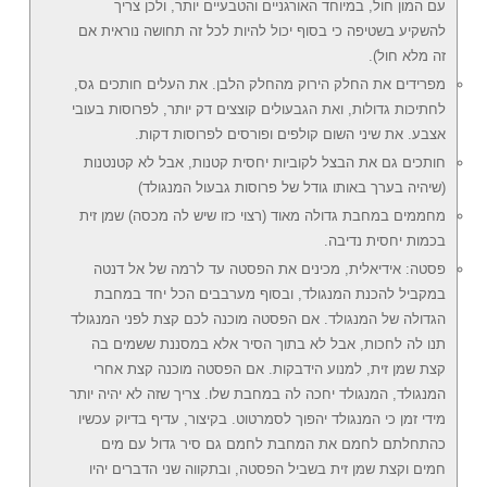
עם המון חול, במיוחד האורגניים והטבעיים יותר, ולכן צריך
להשקיע בשטיפה כי בסוף יכול להיות לכל זה תחושה נוראית אם
זה מלא חול).
מפרידים את החלק הירוק מהחלק הלבן. את העלים חותכים גס,
לחתיכות גדולות, ואת הגבעולים קוצצים דק יותר, לפרוסות בעובי
אצבע. את שיני השום קולפים ופורסים לפרוסות דקות.
חותכים גם את הבצל לקוביות יחסית קטנות, אבל לא קטנטנות
(שיהיה בערך באותו גודל של פרוסות גבעול המנגולד)
מחממים במחבת גדולה מאוד (רצוי כזו שיש לה מכסה) שמן זית
בכמות יחסית נדיבה.
פסטה: אידיאלית, מכינים את הפסטה עד לרמה של אל דנטה
במקביל להכנת המנגולד, ובסוף מערבבים הכל יחד במחבת
הגדולה של המנגולד. אם הפסטה מוכנה לכם קצת לפני המנגולד
תנו לה לחכות, אבל לא בתוך הסיר אלא במסננת ששמים בה
קצת שמן זית, למנוע הידבקות. אם הפסטה מוכנה קצת אחרי
המנגולד, המנגולד יחכה לה במחבת שלו. צריך שזה לא יהיה יותר
מידי זמן כי המנגולד יהפוך לסמרטוט. בקיצור, עדיף בדיוק עכשיו
כהתחלתם לחמם את המחבת לחמם גם סיר גדול עם מים
חמים וקצת שמן זית בשביל הפסטה, ובתקווה שני הדברים יהיו