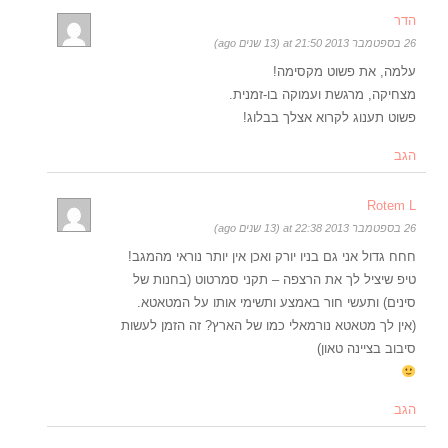
הדר
26 בספטמבר 2013 at 21:50 (13 שנים ago)
עלמה, את פשוט מקסימה!
מצחיקה, מרגשת ועמוקה בו-זמנית.
פשוט תענוג לקרוא אצלך בבלוג!
הגב
Rotem L
26 בספטמבר 2013 at 22:38 (13 שנים ago)
חחח גדול אני גם בניו יורק ואכן אין יותר נוראי מהמגב!
טיפ שיציל לך את הרצפה – תקני סמרטוט (בחנות של
סינים) ותעשי חור באמצע ותשימי אותו על המטאטא.
(אין לך מטאטא נורמאלי כמו של הארץ? זה הזמן לעשות
סיבוב בציינה טאון)
הגב