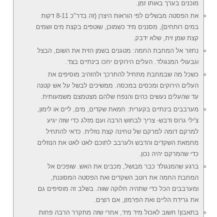
מוכנים בערך באותו זמן.
את הפסטה מבשלים לפי הוראות היצרן (זה בדר"כ 8-11 דקות
במים רותחים), מסננים מיד כשמוכן, שוטפים בקצת מים ושמים
קצת שמן זית, שלא ידבק.
נחזור אל המחבת החמה: מטגנים בשמן הזית את השום, הבצל
וגבעולי המנגולד. העלים הירוקים יחכו בינתיים בצד.
כשכל מה שבמחבת מתחיל להתרכך ולהזהיב מוסיפים את
העלים הירוקים ומכסים במכסה. ממשיכים לבשל על אש קטנה
עד שהעלים נעשים כהים והנפח שלהם מצטמצם משמעותית.
מערבבים בינתיים בקערית: חמאת שקדים, מים, ליים או לימון,
צ'ילי גרוס ודבש- צריך לבחוש הרבה ועם מזלג כדי שזה יגיע
למרקם דומה למרקם של טחינה קצת נוזלית. כדאי להתחיל
מחמאת השקדים והדבש ולערבב לתוכם לאט לאט את הנוזלים
כדי שהמרקם יהיה נכון.
ברגע שהמנגולד כבר מבושל, מכבים את האש. שופכים אל
המחבת החמה את רוטב השקדים ואת הפסטה המסוננת,
ומערבבים הכל כדי שתהיה חלוקה שווה. בשלב זה מוסיפים גם
את גרידת הליים ואת הפרמזן, אם רוצים.
בתאבון! חשוב לאכול מיד מיד, אחרי שזה מתקרר הרבה פחות