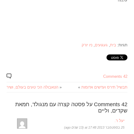
עלמה
תגיות:
בית
,
געגועים
,
ניו יורק
42 Comments
תבשיל תירס ועדשים אדומות
»
«
הטאבולה הכי טעים בעולם, ושיר
42 Comments על פסטה קצרה עם מנגולד, חמאת
שקדים, וליים
יעל ר.
25 בספטמבר 2013 at 17:48 (13 שנים ago)