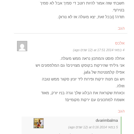
חשבתי שזה אמור להיות רוטב די סמיך אבל לא סמיך
בטירוף.
תודה! (ובכל זאת, יצא מעולה אז לא נורא).
הגב
אלכס
4 במאי 2014 at 17:51 (12 שנים ago)
אחלה פוסט והמתכון נראה ממש מעולה.
אני גיליתי שהירקות בקוסקו מצויינים! גם המלפפונים ויש
אפילו קלמנטינות של jafa.
ויש גם חנות ירקות ופירות ליד יוניון סקוור ממש טובה
וזולה.
וכאחת שקוראת את הבלוג שלך וגרה בניו יורק, מאוד
אשמח למתכונים עם ירקות מקומיים!
הגב
dvarimbalma
5 במאי 2014 at 0:16 (12 שנים ago)