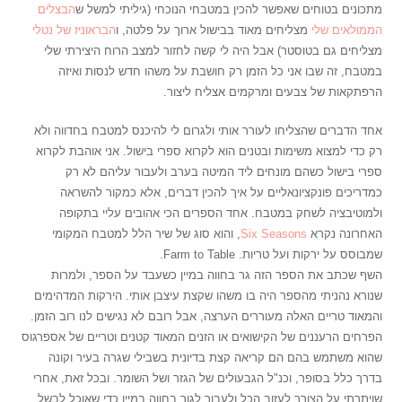
מתכונים בטוחים שאפשר להכין במטבחי הנוכחי (גיליתי למשל ש
הבצלים
הממולאים שלי
מצליחים מאוד בבישול ארוך על פלטה, ו
הבראוניז של נטלי
מצליחים גם בטוסטר) אבל היה לי קשה לחזור למצב הרוח היצירתי שלי
במטבח, זה שבו אני כל הזמן רק חושבת על משהו חדש לנסות ואיזה
הרפתקאות של צבעים ומרקמים אצליח ליצור.
אחד הדברים שהצליחו לעורר אותי ולגרום לי להיכנס למטבח בחדווה ולא
רק כדי למצוא משימות ובטנים הוא לקרוא ספרי בישול. אני אוהבת לקרוא
ספרי בישול כשהם מונחים ליד המיטה בערב ולעבור עליהם לא רק
כמדריכים פונקציונאליים על איך להכין דברים, אלא כמקור להשראה
ולמוטיבציה לשחק במטבח. אחד הספרים הכי אהובים עליי בתקופה
האחרונה נקרא
Six Seasons
, והוא סוג של שיר הלל למטבח המקומי
שמבוסס על ירקות ועל טריות. Farm to Table.
השף שכתב את הספר הזה גר בחווה במיין כשעבד על הספר, ולמרות
שנורא נהניתי מהספר היה בו משהו שקצת עיצבן אותי. הירקות המדהימים
והמאוד טריים האלה מעוררים הערצה, אבל רובם לא נגישים לנו רוב הזמן.
הפרחים הרעננים של הקישואים או הזנים המאוד קטנים וטריים של אספרגוס
שהוא משתמש בהם הם קריאה קצת בדיונית בשבילי שגרה בעיר וקונה
בדרך כלל בסופר, וכנ"ל הגבעולים של הגזר ושל השומר. ובכל זאת, אחרי
שויתרתי על הצורך לעזוב הכל ולעבור לגור בחווה במיין כדי שאוכל לבשל