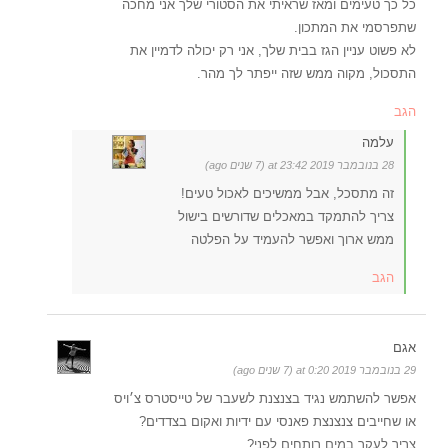
כל כך טעימים ומאז שראיתי את הסטורי שלך אני מחכה
שתפרסמי את המתכון.
לא פשוט עניין הגז בבית שלך, אני רק יכולה לדמיין את
התסכול, מקוה ממש שזה ייפתר לך מהר.
הגב
עלמה
28 בנובמבר 2019 at 23:42 (7 שנים ago)
זה מתסכל, אבל ממשיכים לאכול טעים!
צריך להתמקד במאכלים שדורשים בישול
ממש ארוך ואפשר להעמיד על הפלטה
הגב
אגם
29 בנובמבר 2019 at 0:20 (7 שנים ago)
אפשר להשתמש נגיד בצנצנת לשעבר של טייסטרס צ׳ויס
או שחייבים צנצנצת פאנסי עם ידיות ואקום בצדדים?
צריך לעקר במים רותחים לפני?