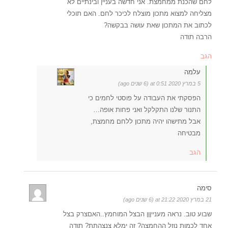
לחם שהכנת ממחמצת. אני חדשה בעניין ובינתיים לא
מצליחה למצוא מתכון מוצלח לכיכר לחם. האם תוכלי
לכתוב את המתכון שאת עושה בבקשה?
הרבה תודה
הגב
עלמה
5 במרץ 2020 at 0:51 (6 שנים ago)
הפסקתי את העבודה על פוסטי לחמים כי
התנור שלנו התקלקל ואני פחות אופה…
אבל מתישהו יהיה מתכון ללחם מחמצת,
מבטיחה
הגב
סימה
21 במרץ 2020 at 21:22 (6 שנים ago)
שבוע טוב. נראה מענייןןן הבצל המוחמץ..האםצרק בצל
אחד לכמות נוזל ההחמצה? זה ימלא צנצהתת? תודה