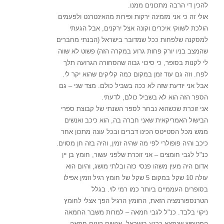
להכין די הרבה מתכונים ממנו.
אולי זה כי אני מזמינה ירקות ופירות מהאינטרנט ולפעמים
הולכת לשווקי איכרים וקונה אצל ירקנים, אבל הגעתי
למסקנה שלפחות ככל שמדובר בישראל (הבנתי מחברים
שהמצב בניו יורק פחות גרוע במקרה הזה) פשוט לא שווה
לי לקנות בסופר, כי סיכוי גבוה שהסחורה הגרועה תלך
לפח. וזה גם עוד זמן במקום כמה קליקים שהוא יקר לי.
אבל אני יודעת שזה לא ככה בשביל כולם. מצד שני – גם
הספר הזה הוא לא בשביל כולם, לדעתי.
אני זוכרת שכשהוא נבחר לספר השנתי של קבוצת ספרי
הבישול האמריקאית שאני חברה בה, הוא כיכב ואנשים
ממש מכל הסטייטס הכינו דברים ובכל עונה מתכון אחר
כיכב והיה פופולרי לפי מה שהיה זמין, והיה בזה חן מסוים.
כנ"ל לגבי חומצים – אני זוכרת שלפני עשור, חומץ בן יין
אדום היה מעין משהו פנסי כזה ובלתי מושג, והיום הוא
עולה 10 שקל במקום 5 שקל של חומץ רגיל וזמין אפילו
בסופרים העממיים ביותר כמו רמי לוי. בגלל
הטרנספורמציה הזאת, החומץ הרגיל הפך אצלי לחומץ
ניקוי בלבד. כנ"ל לגבי חמאה – למרות משבר החמאה
המטופש שנמצא כרגע בישראל, אנשים קונים חמאה