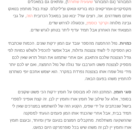
המבורגר (גם המבורגר
שעועית שחורה
!), ומתאים גם במאכלים
מקסיקניים-אמריקאים כמו בוריטו וטאקו וצ'יליקלס. קצת בצל מוחמץ בטאקו
ואתם משודרגים. אה, רוצים עוד? יבוא טוב במאכל הכרובית
הזה
, על גבי
גבינה מלוחה
וקרקר כוסמין
, וכסגולה לגירוש שדים.
המצאתי את האחרון אבל תמיד עדיף ליתר בטחון לגרש שדים.
כמויות.
נוזל ההחמצה מהספר עובד עם המון ירקות שונים. הכמות שכתבתי
כאן הספיקה לי לשתי צנצנות גדולות, אבל אפשר להכפיל ולשלש כמויות לפי
גודל הצנצנת שלכם והתאבון. אם אחרי שתמזגו את הנוזל תראו שאין לכם
מספיק לצנצנת פשוט תערבבו עוד נגלה של נוזל החמצה, ואם יש לכם יותר
מידי נוזל שמרו אותו בצנצנת נפרדת במקרר. הוא ישמש אתכם יופי כשתרצו
להחמיץ משהו בפעם הבאה.
סוגי חומץ.
המתכון הזה לא מבוסס על חומץ ירקות הכי פשוט שקונים
בסופר, אלא על שילוב של חומץ אורז וחומץ יין לבן. זה קצת אופייני לספרי
בישול שנכתבים על ידי שפים, הקטע הזה של להשתמש במצרכים שאין לי
תמיד בבית, אבל אחרי שהכנתי אותו המון פעמים הגעתי למסקנה
שההשקעה משתלמת. מתקבלים חמוצים בטעם עדין ומיוחד, ובעצם חומץ
אורז וחומץ יין לבן זה משהו שיש בכל סופרמרקט היום כמעט.