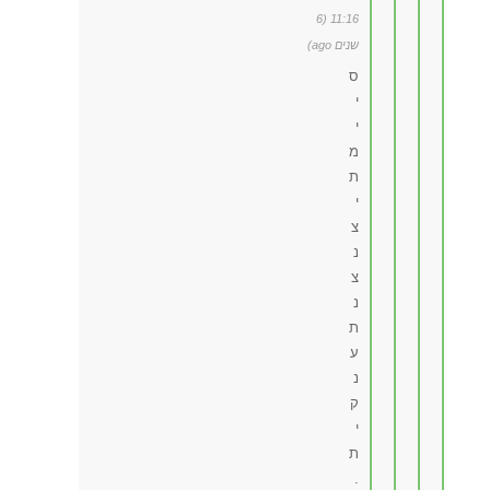
11:16 (6
שנים ago)
ס
י
י
מ
ת
י
צ
נ
צ
נ
ת
ע
נ
ק
י
ת
.