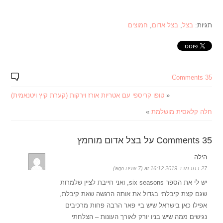
תגיות:
בצל
,
בצל אדום
,
חמוצים
35 Comments
«
טופו קריספי עם אטריות אורז וירקות (קערת קיץ ויטנאמית)
חלה קלאסית מושלמת
»
35 Comments על בצל אדום מוחמץ
הילה
27 בנובמבר 2019 at 16:12 (7 שנים ago)
יש לי את הספר six seasons, ואני חייבת לציין שלמרות
שגם קצת קיבלתי בגדול את אותה הרגשה שאת קיבלת,
אפילו כאן בישראל שיש ביי פאר הרבה פחות מרכיבים
נגישים ממה שיש בניו יורק לאורך העונות – הצלחתי