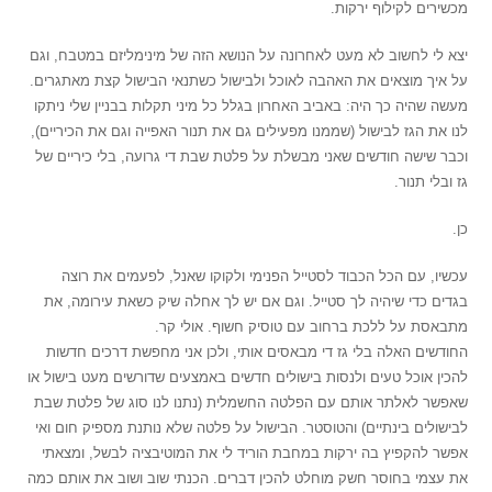
מכשירים לקילוף ירקות.
יצא לי לחשוב לא מעט לאחרונה על הנושא הזה של מינימליזם במטבח, וגם
על איך מוצאים את האהבה לאוכל ולבישול כשתנאי הבישול קצת מאתגרים.
מעשה שהיה כך היה: באביב האחרון בגלל כל מיני תקלות בבניין שלי ניתקו
לנו את הגז לבישול (שממנו מפעילים גם את תנור האפייה וגם את הכיריים),
וכבר שישה חודשים שאני מבשלת על פלטת שבת די גרועה, בלי כיריים של
גז ובלי תנור.
כן.
עכשיו, עם הכל הכבוד לסטייל הפנימי ולקוקו שאנל, לפעמים את רוצה
בגדים כדי שיהיה לך סטייל. וגם אם יש לך אחלה שיק כשאת עירומה, את
מתבאסת על ללכת ברחוב עם טוסיק חשוף. אולי קר.
החודשים האלה בלי גז די מבאסים אותי, ולכן אני מחפשת דרכים חדשות
להכין אוכל טעים ולנסות בישולים חדשים באמצעים שדורשים מעט בישול או
שאפשר לאלתר אותם עם הפלטה החשמלית (נתנו לנו סוג של פלטת שבת
לבישולים בינתיים) והטוסטר. הבישול על פלטה שלא נותנת מספיק חום ואי
אפשר להקפיץ בה ירקות במחבת הוריד לי את המוטיבציה לבשל, ומצאתי
את עצמי בחוסר חשק מוחלט להכין דברים. הכנתי שוב ושוב את אותם כמה