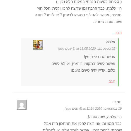
( סליחה בטעות הגבתי במקום הלא נכון..)
היי עלמה, כבר הרבה זמן שרוצה להכין וקניתי הכל חוץ
מטימין, אפשר להחליף במשהו לדעתך? או לוותר? תודה
ושנה טובה שתהיה
הגב
עלמה
22 בספטמבר 2020 at 18:05 (6 שנים ago)
אפשר גם בלי טימין!
אפשר לשים במקומו רוזמרין, או לא לשים
כלום, עדיין יהיה טעים טעים!
הגב
תמר
19 בספטמבר 2020 at 11:14 (6 שנים ago)
היי עלמה, שנה טובה!
כבר המון זמן אני רוצה להכין את המתכון הזה אבל
שכחתי לקנות טימין, אפשר לוותר עליו? או להחליף