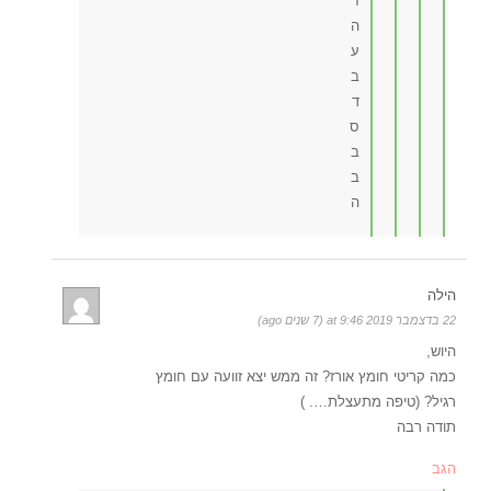
ז
ה
ע
ב
ד
ס
ב
ב
ה
הילה
22 בדצמבר 2019 at 9:46 (7 שנים ago)
היוש,
כמה קריטי חומץ אורז? זה ממש יצא זוועה עם חומץ
רגיל? (טיפה מתעצלת…. )
תודה רבה
הגב