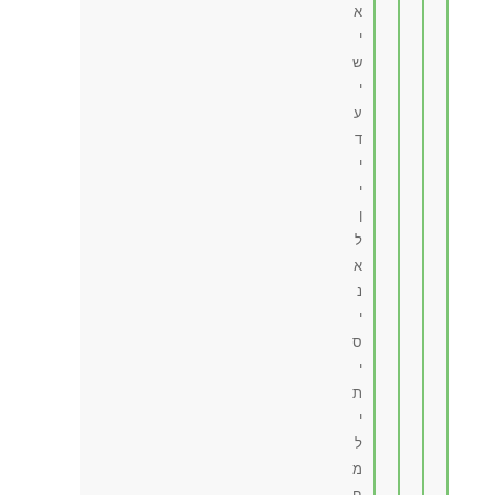
א
י
ש
י
ע
ד
י
י
ן
ל
א
נ
י
ס
י
ת
י
ל
מ
ח