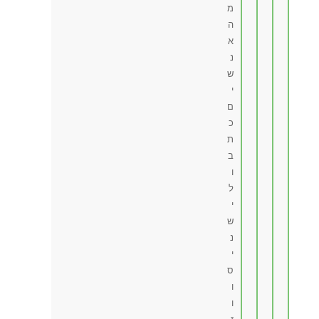
מ
ה
א
נ
ש
י
ם
כ
ת
ב
ו
ל
י
ש
נ
י
ס
ו
ו