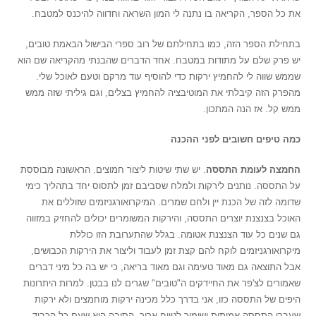
את כל הספר, הקריאה בו נתנה לי המון השראה וחדווה להיכנס למטבח.
בתחילת הספר הזה, כמו בתחילתם של רוב ספרי הבישול הבאמת טובים,
יש פרק שלם על מתודות במטבח. אחד הדברים שהבנתי מהקריאה שם הוא
שממש שווה לי להחמיץ ירקות כדי להוסיף עוד מרקם וטעם לאוכל שלי.
מהפרק הזה קיבלתי את המוטיבציה להחמיץ בצלים, וגם גיליתי שזה ממש
ממש קל. אז הנה המתכון.
כמה טיפים חשובים לפני ההכנה
החמצה לעומת התססה
. יש שתי שיטות ליצור חמוצים. הראשונה מבוססת
על התססה. נותנים לירקות ולמלח שסביבם זמן לתסוס יחד בתהליך כימי
שדומה לזה של הכנת יין ולחם שמרים. המיקרואורגניזמים שזוללים את
האוכל בצנצנת יוצרים התססה, והירקות המשומרים יכולים להחזיק במזווה
גם שנים כל עוד הצנצנת אטומה. בגלל שהתערובת הזו כוללת
מיקרואורגניזמים לוקח להם קצת זמן לעבוד וליצור את הירקות הכבושים,
אבל התוצאה גם מאוד טעימה וגם מאוד בריאה, כי יש בה כל מיני דברים
שאמורים לצ'פר את החיידקים ה"טובים" שגרים לנו בבטן. למרות היתרונות
היפים של התססה כזו, אני בדרך כלל מכינה ירקות מוחמצים ולא ירקות
שעברו התססה אמיתית ושימור לטווח ארוך. הסיבה היא שעם כל הכבוד