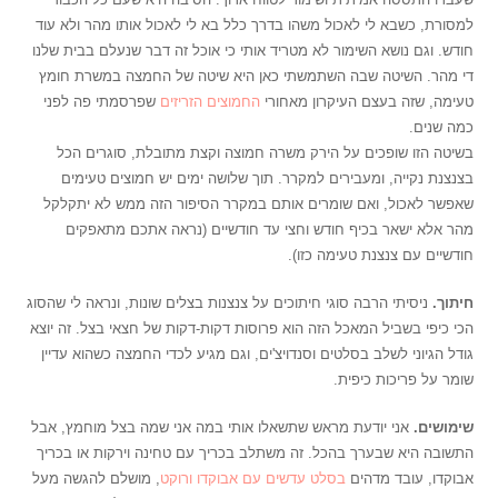
למסורת, כשבא לי לאכול משהו בדרך כלל בא לי לאכול אותו מהר ולא עוד
חודש. וגם נושא השימור לא מטריד אותי כי אוכל זה דבר שנעלם בבית שלנו
די מהר. השיטה שבה השתמשתי כאן היא שיטה של החמצה במשרת חומץ
טעימה, שזה בעצם העיקרון מאחורי
החמוצים הזריזים
שפרסמתי פה לפני
כמה שנים.
בשיטה הזו שופכים על הירק משרה חמוצה וקצת מתובלת, סוגרים הכל
בצנצנת נקייה, ומעבירים למקרר. תוך שלושה ימים יש חמוצים טעימים
שאפשר לאכול, ואם שומרים אותם במקרר הסיפור הזה ממש לא יתקלקל
מהר אלא ישאר בכיף חודש וחצי עד חודשיים (נראה אתכם מתאפקים
חודשיים עם צנצנת טעימה כזו).
חיתוך.
ניסיתי הרבה סוגי חיתוכים על צנצנות בצלים שונות, ונראה לי שהסוג
הכי כיפי בשביל המאכל הזה הוא פרוסות דקות-דקות של חצאי בצל. זה יוצא
גודל הגיוני לשלב בסלטים וסנדויצ'ים, וגם מגיע לכדי החמצה כשהוא עדיין
שומר על פריכות כיפית.
שימושים.
אני יודעת מראש שתשאלו אותי במה אני שמה בצל מוחמץ, אבל
התשובה היא שבערך בהכל. זה משתלב בכריך עם טחינה וירקות או בכריך
אבוקדו, עובד מדהים
בסלט עדשים עם אבוקדו ורוקט
, מושלם להגשה מעל