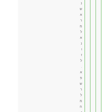
נ
ש
א
ר
מ
ל
א
נ
ו
ז
ל
.
א
פ
ש
ר
ל
מ
ח