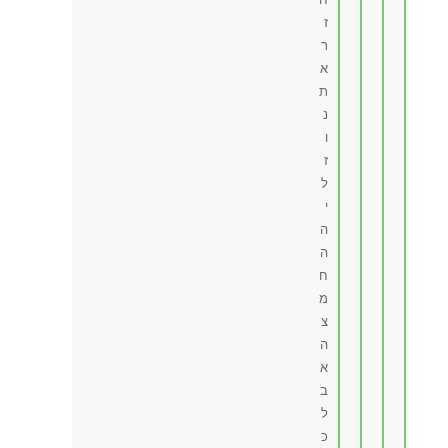
ז
ר
א
ת
נ
ו
ז
ל
י
ה
ה
ח
מ
צ
ה
א
ב
ל
כ