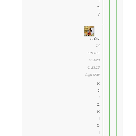
ז
ר
?
עלמה
14
בנובמבר
2020 at
23:18 (6
שנים ago)
א
נ
י
ב
א
ו
פ
ן