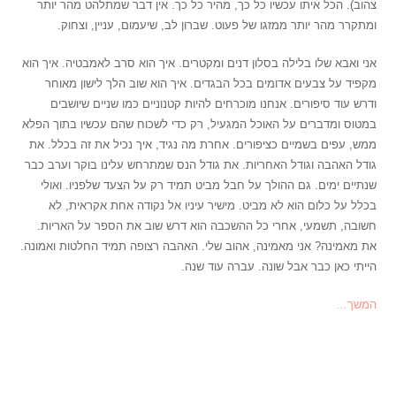
צהוב). הכל איתו עכשיו כל כך, מהיר כל כך. אין דבר שמתלהט מהר יותר
ומתקרר מהר יותר ממזגו של פעוט. שברון לב, שיעמום, עניין, וצחוק.
אני ואבא שלו בלילה בסלון דנים ומקטרים. איך הוא סרב לאמבטיה. איך הוא
מקפיד על צבעים אדומים בכל הבגדים. איך הוא שוב הלך לישון מאוחר
ודרש עוד סיפורים. אנחנו מוכרחים להיות קטנוניים כמו שניים שיושבים
במטוס ומדברים על האוכל המגעיל, רק כדי לשכוח שהם עכשיו בתוך הפלא
ממש, עפים בשמיים כציפורים. אחרת מה נגיד, איך נכיל את זה בכלל. את
גודל האהבה וגודל האחריות. את גודל הנס שמתרחש עלינו בוקר וערב כבר
שנתיים ימים. גם ההולך על חבל מביט תמיד רק על הצעד שלפניו. ואולי
בכלל על כלום הוא לא מביט. מישיר עיניו אל נקודה אחת אקראית, לא
חשובה, תשמעי, אחרי כל ההשכבה הוא דרש שוב את הספר על האריות.
את מאמינה? אני מאמינה, אהוב שלי. האהבה רצופה תמיד החלטות ואמונה.
הייתי כאן כבר אבל שונה. עברה עוד שנה.
המשך…