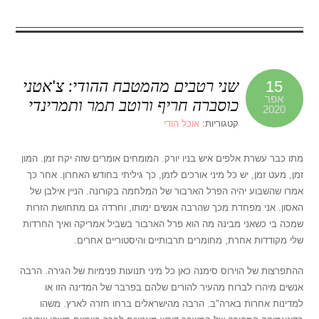
שני רטבים מהמטבח ההודי: צ'אטני
15
אפר
כוסברה חריף ורוטב תמר ותמרינדי
2020
קטגוריות:
אוכל הודי
מתו כבר עשרת אלפים איש בניו יורק. המומחים אומרים שזה יקח זמן. המון
זמן, מעט זמן, יש כל מיני אורכים לזמן, כך גיליתי בחודש האחרון. אחר כך
אמרו שהשבוע יהיה הפרל הארבור של המלחמה בקורונה. הניין אילבן של
האסון. אני מפחדת מכך שהרבה אנשים ימותו, וחרדה גם מתחושת הזרות
שמכה בי כשאני מבינה מה הוא פרל הארבור בשביל אמריקה ואיך החרדות
שלי מקודדות אחרת, מחומרים תרבותיים והיסטוריים אחרים.
ההתפרצות של הוירוס סימנה כאן כל מיני תנועות פנימיות של הגירה. הרבה
אנשים מיהרו לברוח מהעיר להורים שלהם בפרבר של המדינה הזו או
למדינות אחרות בארה"ב. הרבה מהישראלים ברחו חזרה לארץ. משהו