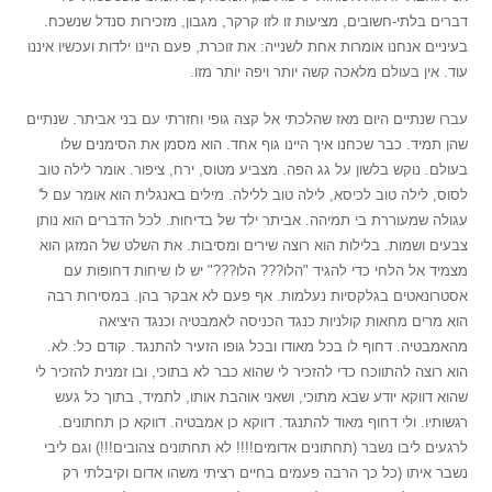
דברים בלתי-חשובים, מציעות זו לזו קרקר, מגבון, מזכירות סנדל שנשכח.
בעיניים אנחנו אומרות אחת לשנייה: את זוכרת, פעם היינו ילדות ועכשיו איננו
עוד. אין בעולם מלאכה קשה יותר ויפה יותר מזו.
עברו שנתיים היום מאז שהלכתי אל קצה גופי וחזרתי עם בני אביתר. שנתיים
שהן תמיד. כבר שכחנו איך היינו גוף אחד. הוא מסמן את הסימנים שלו
בעולם. נוקש בלשון על גג הפה. מצביע מטוס, ירח, ציפור. אומר לילה טוב
לסוס, לילה טוב לכיסא, לילה טוב ללילה. מילים באנגלית הוא אומר עם ל'
עגולה שמעוררת בי תמיהה. אביתר ילד של בדיחות. לכל הדברים הוא נותן
צבעים ושמות. בלילות הוא רוצה שירים ומסיבות. את השלט של המזגן הוא
מצמיד אל הלחי כדי להגיד "הלו??? הלו???" יש לו שיחות דחופות עם
אסטרונאטים בגלקסיות נעלמות. אף פעם לא אבקר בהן. במסירות רבה
הוא מרים מחאות קולניות כנגד הכניסה לאמבטיה וכנגד היציאה
מהאמבטיה. דחוף לו בכל מאודו ובכל גופו הזעיר להתנגד. קודם כל: לא.
הוא רוצה להתווכח כדי להזכיר לי שהוא כבר לא בתוכי, ובו זמנית להזכיר לי
שהוא דווקא יודע שבא מתוכי, ושאני אוהבת אותו, לתמיד, בתוך כל געש
רגשותיו. ולי דחוף מאוד להתנגד. דווקא כן אמבטיה. דווקא כן תחתונים.
לרגעים ליבו נשבר (תחתונים אדומים!!!! לא תחתונים צהובים!!!) וגם ליבי
נשבר איתו (כל כך הרבה פעמים בחיים רציתי משהו אדום וקיבלתי רק