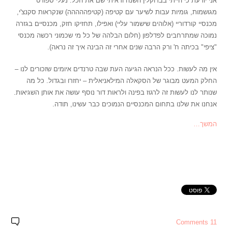
אני יודעת כי הייתי בברוקלין השנה וראיתי שם את הכל. נעלי ספורט
מגושמות, גומיות עבות לשיער עם קטיפה (קטיפההההה) שנקראות סקנצ'י,
מכנסיי קורדוריי (אלוהים שישמור עליי) ואפילו, תחזיקו חזק, מכנסיים בגזרה
נמוכה שמתרחבים לפדלפון (חלום הבלהה של כל מי שכמוני רכשה מכנסי
"ציפי" בכיתה ח' ורק הרבה שנים אחרי זה הבינה איך זה נראה).
אין מה לעשות. ככל הנראה הגיעה העת שבה טרנדים איומים שזכורים לנו –
החלק המעט מבוגר של הסקאלה המילאניאלית – יחזרו ובגדול. כל מה
שנותר לנו לעשות זה לרגוז בפינה ולראות דור נוסף עושה את אותן השגיאות.
אנחנו את שלנו בתחום המכנסיים הנמוכים כבר עשינו, תודה.
המשך…
11 Comments