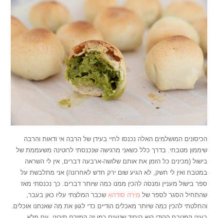
הכיסונים המושלמים האלה נכנסו לחיי בעידן של הרבה אי ודאות והרבה
שיממון מטבחי. בדרך כלל כשאני מרגישה שנכנסתי לרוטינה משעממת של
בישול (מכינים כל הזמן את אותם שלושה-ארבעה דברים, אין לי השראה
במטבח ואין לי חשק, לא הגיע שום ירק חדש לאחרונה) אני מתלבשת על
ספר בישול מעניין ומנסה להכין ממנו כמה שיותר דברים. כך נכנסתי מאז
שהתחיל הסגר לספר של
מירה סודהא
שכבר המלצתי עליו כאן בעבר,
והחלטתי להכין כמה שיותר מאכלים הודיים כדי לגוון את מה שאנחנו אוכלים.
בעיני המטבח ההודי הוא היחיד שטעים כמו זה המזרח תיכוני, עם מלא