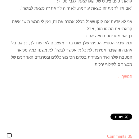
קראתי פעם ציטוט של קוקו שאנל לגבי סטייל:
"אם אין לך את זה כשאת עירומה, לא יהיה לך את זה כשאת לבושה".
אני לא יודעת אם קוקו שאנל בכלל אמרה את זה, ואין לי ממש מושג איפה
קראתי את המוטו הזה, אבל—-
כן. אני מסכימה במאה אחוז.
וכמו שבלי הסטייל הפנימי שלך שום בגדי מעצבים לא יעזרו לך, כך גם בלי
אהבה והקשבה אמיתית לאוכל אי אפשר לבשל. לא משנה כמה מפואר
המטבח שלך ואיך הצטיידת בכלים הכי משוכללים ובטרנדים האחרונים של
מכשירים לקילוף ירקות.
המשך…
35 Comments