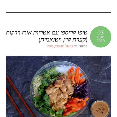
טופו קריספי עם אטריות אורז וירקות
03
ספט
(קערת קיץ ויטנאמית)
2019
קטגוריות:
בישול טבעוני
,
טופו