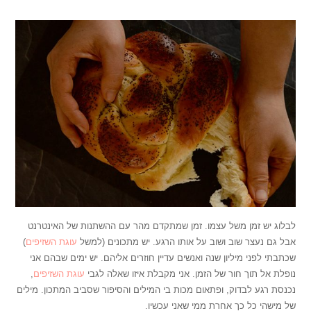
לבלוג יש זמן משל עצמו. זמן שמתקדם מהר עם ההשתנות של האינטרנט
אבל גם נעצר שוב ושוב על אותו הרגע. יש מתכונים (למשל
עוגת השזיפים
)
שכתבתי לפני מיליון שנה ואנשים עדיין חוזרים אליהם. יש ימים שבהם אני
נופלת אל תוך חור של הזמן. אני מקבלת איזו שאלה לגבי
עוגת השזיפים
,
נכנסת רגע לבדוק, ופתאום מכות בי המילים והסיפור שסביב המתכון. מילים
של מישהי כל כך אחרת ממי שאני עכשיו.