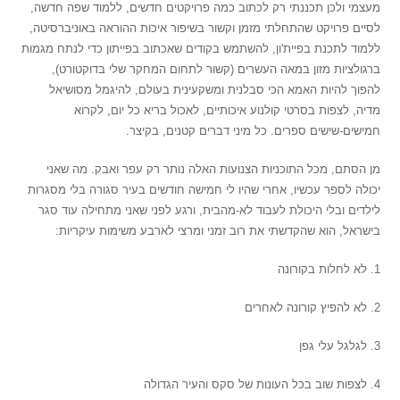
מעצמי ולכן תכננתי רק לכתוב כמה פרויקטים חדשים, ללמוד שפה חדשה,
לסיים פרויקט שהתחלתי מזמן וקשור בשיפור איכות ההוראה באוניברסיטה,
ללמוד לתכנת בפיית'ון, להשתמש בקודים שאכתוב בפייתון כדי לנתח מגמות
ברגולציות מזון במאה העשרים (קשור לתחום המחקר שלי בדוקטורט),
להפוך להיות האמא הכי סבלנית ומשקעינית בעולם, להיגמל מסושיאל
מדיה, לצפות בסרטי קולנוע איכותיים, לאכול בריא כל יום, לקרוא
חמישים-שישים ספרים. כל מיני דברים קטנים, בקיצר.
מן הסתם, מכל התוכניות הצנועות האלה נותר רק עפר ואבק. מה שאני
יכולה לספר עכשיו, אחרי שהיו לי חמישה חודשים בעיר סגורה בלי מסגרות
לילדים ובלי היכולת לעבוד לא-מהבית, ורגע לפני שאני מתחילה עוד סגר
בישראל, הוא שהקדשתי את רוב זמני ומרצי לארבע משימות עיקריות:
1. לא לחלות בקורונה
2. לא להפיץ קורונה לאחרים
3. לגלגל עלי גפן
4. לצפות שוב בכל העונות של סקס והעיר הגדולה