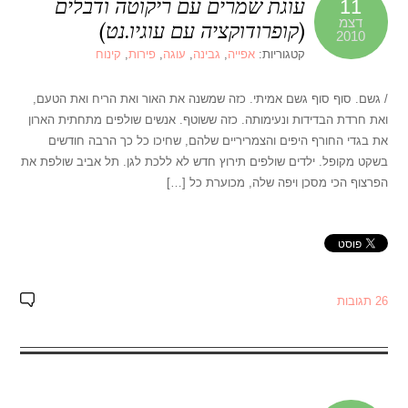
עוגת שמרים עם ריקוטה ודבלים
11
דצמ
(קופרודוקציה עם עוגיו.נט)
2010
קטגוריות:
אפייה
,
גבינה
,
עוגה
,
פירות
,
קינוח
/ גשם. סוף סוף גשם אמיתי. כזה שמשנה את האור ואת הריח ואת הטעם,
ואת חרדת הבדידות ונעימותה. כזה ששוטף. אנשים שולפים מתחתית הארון
את בגדי החורף היפים והצמריריים שלהם, שחיכו כל כך הרבה חודשים
בשקט מקופל. ילדים שולפים תירוץ חדש לא ללכת לגן. תל אביב שולפת את
הפרצוף הכי מסכן ויפה שלה, מכוערת כל […]
26 תגובות