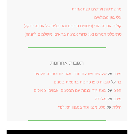
מרק ירקות ועדשים קצת אחרת
עלי גפן ממולאים
קצ'ורי אפונה הודי (כיסונים פריכים ומתובלים של אפונה ירוקה)
טראפלס תמרים (או: כדורי אנרגיה בריאים ומושלמים להנקה)
תגובות אחרונות
מירב
על
שעועית מש עם תרד, עגבניות וטחינה גולמית
בר
על
קוביות טופו פריכות בחמאת בוטנים
חפצי
על
עוגת גזר ובננות עם תבלינים, אגוזים וצימוקים
מירב
על
מג'דרה
הילית
על
סלט מנגו וגזר בסגנון תאילנדי