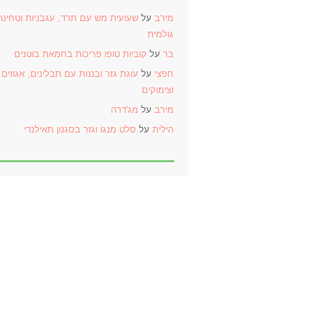
מירב
על
שעועית מש עם תרד, עגבניות וטחינה
גולמית
בר
על
קוביות טופו פריכות בחמאת בוטנים
חפצי
על
עוגת גזר ובננות עם תבלינים, אגוזים
וצימוקים
מירב
על
מג'דרה
הילית
על
סלט מנגו וגזר בסגנון תאילנדי