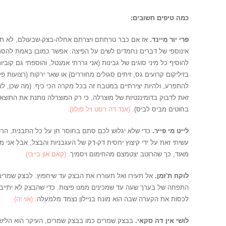
כמה טיפים חשובים:
פרי יור מיינד.
אז אם כבר טרחתם ויצרתם אחלה-בצק-שבעולם, לא תפרג
אינוספי של דברים נחמדים לשים על הפיצה: אפשר כמובן באמת להסת
להוסיף כל מיני סוגים של גבינות (אני גררתי אמנטל, והוספתי גם קוביו
בזיליקום קרועים גס, זיתים סגולים מחוררים) או שאר ירקות (רצועות 
להתפרע, ולהיות יצירתיים במטבח זה בכל מקרה הכי כיף. (מה שכן, 
זאת לדבוק בדומיננטיות של מוצרלה, כי רק המוצרלה נותנת את התו
בחוטים מביס לביס).
(אנד דה רסט ויל פולוו).
לייט מי פייר.
כדי שלא יגלוש לכם סתם בחוסר חן על כל התבנית, הרוטב
עשיתי זאת על ידי קיצוץ יחסית דק-דק של העגבניות והבצל, אבל אני 
מאוד, כך שהרוטב יצטמצם מהחימום ויסמיך.
(קאם און בייבי)
לוקח ת'זמן.
אל תעירו ואל תעוררו את הבצק עד שיחפוץ. לבצק שמרים
התפחה של בערך שעה עד שמכינים ממנו פיצות. כדי שהבצק לא יתייבש
לכסות את הקערה שבה הוא מונח בניילון נצמד מלמעלה.
(אוי יה)
לושי אין דה סקאי.
בבצק שמרים כמו בבצק שמרים, העיקר הוא הלישה.