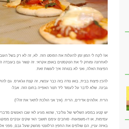
או! לקח לי המון זמן להעלות את הפוסט הזה. לא, זה לא רק בשל העו
לאחרונה ומוחק לי את הטקסטים באופן אקראי. זה קשור גם בעובדה ה
הפיצות האלה, ואני לא בטוחה איך לעשות זאת.
להכין פיצות בבית, בואו נודה בזה כבר עכשיו, זה קצת ווג'ארס. גם לה
גבינה. שלא לדבר על לעמוד ליד תנור האפייה בחום הזה. אבל-
הריח. אלוהים אדירים, הריח. (איך אני הולכת לתאר את זה?!)
יש קטע במסע השלישי של גוליבר, שהוא מגיע לאי שבו האנשים מדברים
עמימות, או דו-משמעות- סוחבים עימם תושבי האי שקים ענקיים ממקו
באיזה עניין, הם שולפים את החפץ הרלוונטי מהשק שעל גבם, מפני אלי