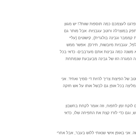
נו לעצמכם כמה תוספות שוות?! יש מגוון
פק במוצרלה ורוטב עגבניות- אבל מותר גם
ת קממבר וגבינה בולגרית), קישוטים (עליי
פלפל, עגבניות מיובשות, תירס). אפשר ממש
לא משנה כמה גבינות אתם מערבבים- כדאי בכל
צאה המגרה הזו של גבינה מבעבעת שנמתחת
 של הפיצות צריך להיות די סמיך ואחיד. אני
ממליצה בכל אופן גם לבשל אותו על אש חזקה
 לוקח זמן לתפוח, וזה אומר לקחת בחשבון
, וגם כדי לזרז קצת את התפיחה שלו, כדאי
 אני באופן אישי שנאתי ללוש בעבר, אבל אחרי