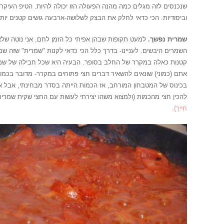
שנכנסים לזה מגלים כמה מהנה הפעולה הזו יכולה להיות. הטיפ העיקרי
וביסודיות. הכי כדאי לחלק את הבצק לשלושה-ארבעה גושים קטנים יות
שמרית נפשך.
למעט תקופות שבהן אפיתי כל הזמן לחם, אני נוטה שלא
השמרים היבשים. לעניינו- בדרך כלל הכי כדאי לקנות "שמרית" שזה שמ
קטנות כאלה במקרר של החלב בסופר. הבעיה היא שכל חבילה של שמר
אתם (כמוני) שונאים להשאיר דברים חצי פתוחים במקרר- מדובר בכמות 
בכינוס של המטבחון המורחב, אז הכמות הייתה בסדר מבחינתי, אבל א
להכין חצי מהכמות (ולמצוא משהו יצירתי לעשות עם החצי שקית שמרית
חייך).