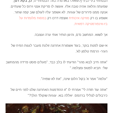
הבטחתי ביני לביני (לעזאזל! בואו נודה בזה: הבטחתי לו,
כן, בקול רם
),
שמעתה והלאה אהיה טובה אליו. אעשה לו סריקת אנטי וירוס כל שעתיים.
אנקה ממנו פירורים של עוגיות. לא אשפוך עליו לעולם שוב קפה שחור.
אשמע בו רק
מוזיקה איכותית
ואצפה דרכו רק
במסות מלומדות על
ביו-אינפורמטיקה רפואית
.
אך לשווא. המחשב נדם, והיגון הותיר אותי ערה ועצובה.
אי-שם לפנות בוקר, בעוד אשמורת אחרונה זולגת מעבר לגגות הפיח של
העיר- הרמתי טלפון לא'.
"אתה חייב לבוא מהר" הודעתי לו בלב כבד, "מעלים פוסט פרידה מהמחשב
שלי. תביא לפטופ ומצלמה."
"עלמה" אמר א' בקול הלום שינה, "את לא שפויה".
"אתה עוד תודה לי" אמרתי לו "זו ההזדמנות האחרונה שלנו לפני חיים של
כירבולים לצלילי ברהמס. יאללה בוא. עוגיות שוקולד הולך?"