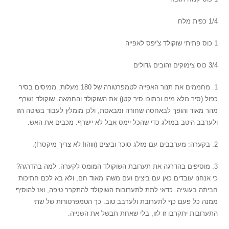
1/4 כפית מלח
1 כוס פתיתי שוקולד צ'יפס לאפייה
3/4 כוס צימוקים זהובים גדולים
1. מחממים את תנור האפייה לטמפרטורה של 180 מעלות. ממיסים בסיר
כפול (סיר מלא מים ובתוכו סיר קטן) את השוקולד והחמאה. שוקולד נשרף
מהר מאוד והופך לבאחסה שחורה ומבאסת, ולכן מומלץ לעבוד בשיטה הזו
ולערבב היטב במזלג כדי שהכל יימס אבל לא יישרף. מכבים את האש.
2. בקערה: מערבבים עם מזלג סוכר וביצים (וווהו! לא צריך מיקסר!).
3. מוסיפים בהדרגה את תערובת השוקולד המומס לקערה. למה בהדרגה?
כי אנחנו עובדים כאן עם ביצים ועם משהו מאוד חם, ולא בא לכם חתיכות
חביתה בעוגייה. כדאי לתת לתערובות השוקולד להתקרר טיפה, ואז להוסיף
ממנה כל פעם כף לתערובת ולערבב טוב. כך הטמפרטורות של שתי
התערובות יתקרבו זו לזו, בלי שאחת תבשל את השנייה.