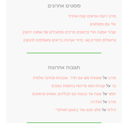
פוסטים אחרונים
מרק ירקות ועדשים קצת אחרת
עלי גפן ממולאים
קצ'ורי אפונה הודי (כיסונים פריכים ומתובלים של אפונה ירוקה)
טראפלס תמרים (או: כדורי אנרגיה בריאים ומושלמים להנקה)
תגובות אחרונות
מירב
על
שעועית מש עם תרד, עגבניות וטחינה גולמית
בר
על
קוביות טופו פריכות בחמאת בוטנים
חפצי
על
עוגת גזר ובננות עם תבלינים, אגוזים וצימוקים
מירב
על
מג'דרה
הילית
על
סלט מנגו וגזר בסגנון תאילנדי