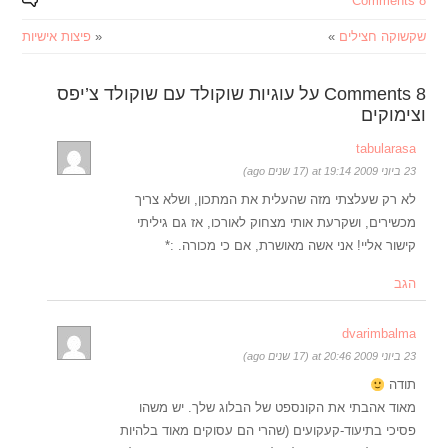
8 Comments
שקשוקה חצילים
»
«
פיצות אישיות
8 Comments על עוגיות שוקולד עם שוקולד צ’יפס
וצימוקים
tabularasa
23 ביוני 2009 at 19:14 (17 שנים ago)
לא רק שעלצתי מזה שהעלית את המתכון, ושלא צריך
מכשירים, ושקרעת אותי מצחוק לאורכו, אז גם גיליתי
קישור אליי! אני אשה מאושרת, אם כי מכורה. :*
הגב
dvarimbalma
23 ביוני 2009 at 20:46 (17 שנים ago)
תודה
מאוד אהבתי את הקונספט של הבלוג שלך. יש משהו
פסיכי בתיעוד-קעקועים (שהרי הם עסוקים מאוד בלהיות