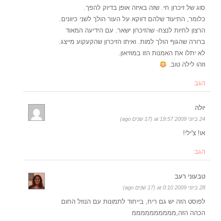
סוג של זיכרון חי. שזה באיזה אופן בדיוק להפך.
כלומר, התיעוד שלהם דווקא על העור הולך לשני כיוונים.
הרצון לחיות לנצח- שהזיכרון ישאר. עם הידיעה המאוד
ברורה שהגוף הולך למות. ואיתו הזיכרון שהקעקוע מייצג.
לא יתלו את האמנות הזו במוזיאון.
וזהו לילה טוב.
הגב
יולה
24 ביוני 2009 at 19:57 (17 שנים ago)
או! צ'ילי!
הגב
טבעוני רעב
28 ביוני 2009 at 0:10 (17 שנים ago)
לפוסט הזה יש גם ריח, בייחוד לתמונות עם הנוזל החום
הכהה הזה,ממממממממממ