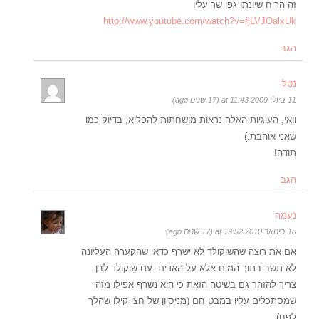
זה הריח שיונתן גפן שר עליו
http://www.youtube.com/watch?v=fjLVJOalxUk
הגב
נטלי
11 ביולי 2009 at 11:43 (17 שנים ago)
וואי, העוגיות האלה נראות מושחתות להפליא, בדיוק כמו
שאני אוהבת:)
תודה!
הגב
נעמה
18 בינואר 2010 at 19:52 (17 שנים ago)
אם את רוצה שהשוקולד לא ישרף כדאי שהקערה העליונה
לא תשב בתוך המים אלא על האדים. עם שוקולד לבן
צריך להזהר גם בשיטה הזאת כי הוא נשרף אפילו מזה
שמסתכלים עליו במבט חם (מניסיון של חצי קילו שהלך
לפח).