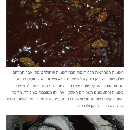
העוגיות המההמות הללו דומות קצת לעוגיות שוקולד צ'יפס, אבל המרקם
שלהן שונה ויש בהן פינוק של צימוקים. נורא שמחתי שהצימוקים פה הם
מהסוג הצהוב הענקי, שזה בעצם הרבה יותר כיף מהסוג שבד"כ שמים
בעוגיות (הקטנטנים השחורים האלה). אה, והן מפוצצות בשוקולד. מדובר
בעוגייה קצת קשה מבחוץ ומאוד רכה מבפנים, שנחמד לדעתי לאפות יחסית
עד שהיא כבר וול דאן ולכרסם.