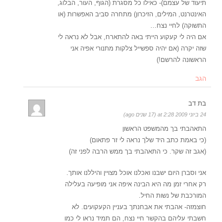
תיעוד של עצמם)- כאילו כל מסגרת (הגוף, העור, הבלוג,
האינטרנט, המילים, הזיכרון) מתחרה סביב האפשרות (או
התשוקה) לחיי נצח…
אם היה לי קעקוע הייתי באה להתארח, אבל לא נראה לי
שזה יקרה (אם יהיה ספשייל צלקות מתנורי אפיה אני
הראשונה להרשם!)
הגב
בת דב
24 ביוני 2009 at 2:28 (17 שנים ago)
התאהבתי בך מהמשפט הראשון
(כי באמת כתב היד שלך נראה לי זר פתאום)
(אגב זה שקר. כי התאהבתי בך ממש הרבה לפני זה)
אני וסברן היום ישבנו ואכלנו אוכל מצויין והיללנו אותך.
רק אחרי זמן מה היא הבינה איפה אני מופיעה בעלילה
המורכבת של נשות החיל.
חוצמזה- אהבתי את אבחנתך בעניין הקעקועים. לא
חשבתי עליהם בהקשר חיי נצח, הם תמיד נראו לי כמו