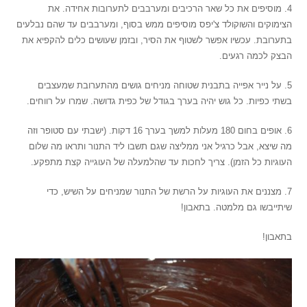
4. מוסיפים את כל שאר הרכיבים ומערבבים לתערובות אחידה. את
הצימוקים והשוקולד צ'יפס מוסיפים ממש בסוף, ומערבבים עד שהם נבלעים
בתערובת. עכשיו אפשר לשטוף את הסיר, ובזמן שעושים כלים להקפיא את
הבצק לכמה רגעים.
5. על נייר אפייה בתבנית שטוחה מניחים גושים מהתערובת שמעצבים
בשתי כפיות. כל גוש יהיה בערך בגודל של כפית גדושה. שמרו על רווחים.
6. אופים בחום 180 מעלות למשך בערך 16 דקות. (ישבתי עם סטופר וזה
מה שיצא, אבל כרגיל אני ממליצה שגם תשבו ליד התנור ותראו מה שלום
העוגיות כל הזמן). צריך לחכות עד שהלמעלה של העוגייה קצת מתפקע.
7. מצננים את העוגיות על הרשת של התנור שמניחים על השיש, כדי
שיתייבשו גם מלמטה. בתאבון!
בתאבון!