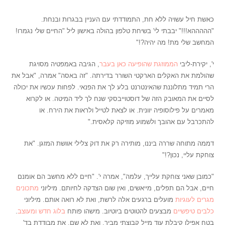
כאשת חיל עשויה ללא חת, התמודדתי עם העניין בבגרות ובנחת.
"הההההא!!!" יבבתי לי' בשיחת טלפון בהולה באישון ליל "החיים שלי נגמרו!
המחשב שלי מת! מה יהיה?!"
י', יקירת-ליבי
הממוזגת שהופיעה כאן בעבר
, הגיבה באמפטיה מסויגת
שהולמת את האקלים הארקטי השורר בדירתה. "זה באסה" אמרה, "אבל את
הרי תמיד מתלוננת שהאינטרנט בלע לך את הפנאי. לפחות עכשיו את יכולה
לסיים את המאובק הזה של דוסטוייבסקי שנח לך ליד המיטה. או לקרוא
מאמרים על פילוסופיה יוונית. או לצאת לטייל ולראות את הירח. או
להתכרבל עם אהובך ולשמוע מוזיקה קלאסית."
דממה מתוחה שררה ביננו, מותירה רק את דוק צלילי אוושת המזגן. "את
צוחקת עליי, נכון?!"
"כמובן שאני צוחקת עלייך, עלמה", אמרה י'. "חיים ללא מחשב הם אומנם
חיים, אבל הם תפלים, מייאשים, ואין שום הצדקה לחיותם. מיליוני
מתכונים
מגרים לעוגיות
מועלים ברגעים אלה לרשת, ואת לא רואה אותם. מיליוני
כלבים טיפשיים
מבצעים להטוטים ביוטיוב. מישהו פותח
בלוג חדש ומעוצב
.
בטח אפילו קיבלת עוד מייל קבוצתי מביך. ואת לא שם. את מבודדת בד'