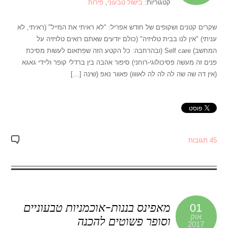
קטגוריות:
בישול טבעוני
,
פירות
שקרים קטנים ושקופים של חודש אפריל: "לא ראיתי את המייל" (ראיתי, לא
עניתי) "אין לנו בבית טלויזיה" (כולם יודעים שאתם רואים טלויזיה על
המחשב) Self care (ובהרחבה: כל הקטע הזה שפתאום לעשות מסיכת
פנים זה מעשה פסיכולוגי-רוחני) סיפור אהבה בין ברדלי קופר וליידי גאגא
(אין דה שה שה לה לה לה לאוווו) פאוור נאפ (שינה […]
45 תגובות
מאפינס בננות-אוכמניות טבעוניים
01
אוק
וסופר פשוטים להכנה
2017