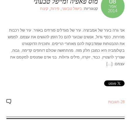
מוס פאפיה ומייפל טבעוני
08
אפר
קטגוריות:
בישול טבעוני
,
פירות
,
קינוח
2014
אני גרה בעיר של אמביציה. עיר של מגדלים פורחים באוויר. עיר של רכבות
מהירות, כסף גדול, אנשים שבוער להם כל הזמן להגשים את עצמם. לממש
את ההבטחות שמודבקות להם מאחורי הריסים. ותוכנית הדוקטורט
בקולומביה היא כמובן חלק מזה. מהתחושה שכולם דוחפים קדימה, גבוה,
שצריך להצטיין. כבוד, יוקרה, מילים גדולות. בני אדם שמנסים למקסם את
עצמם: […]
28 תגובות