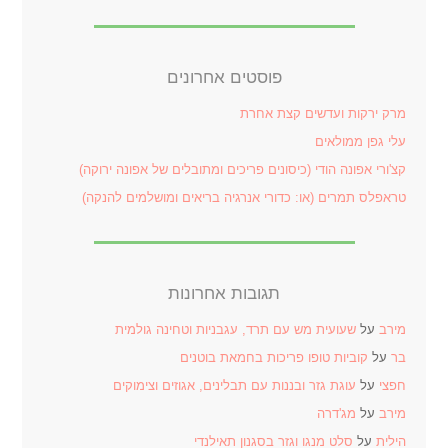
פוסטים אחרונים
מרק ירקות ועדשים קצת אחרת
עלי גפן ממולאים
קצ'ורי אפונה הודי (כיסונים פריכים ומתובלים של אפונה ירוקה)
טראפלס תמרים (או: כדורי אנרגיה בריאים ומושלמים להנקה)
תגובות אחרונות
מירב
על
שעועית מש עם תרד, עגבניות וטחינה גולמית
בר
על
קוביות טופו פריכות בחמאת בוטנים
חפצי
על
עוגת גזר ובננות עם תבלינים, אגוזים וצימוקים
מירב
על
מג'דרה
הילית
על
סלט מנגו וגזר בסגנון תאילנדי