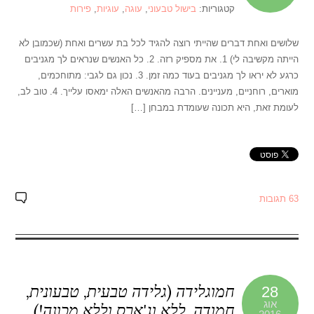
קטגוריות:
בישול טבעוני
,
עוגה
,
עוגיות
,
פירות
שלושים ואחת דברים שהייתי רוצה להגיד לכל בת עשרים ואחת (שכמובן לא
הייתה מקשיבה לי) 1. את מספיק רזה. 2. כל האנשים שנראים לך מגניבים
כרגע לא יראו לך מגניבים בעוד כמה זמן. 3. נכון גם לגבי: מתוחכמים,
מוארים, רוחניים, מעניינים. הרבה מהאנשים האלה ימאסו עלייך. 4. טוב לב,
לעומת זאת, היא תכונה שעומדת במבחן […]
63 תגובות
חמוגלידה (גלידה טבעית, טבעונית,
28
אוג
חמודה, ללא וג'ארס וללא מכונה!)