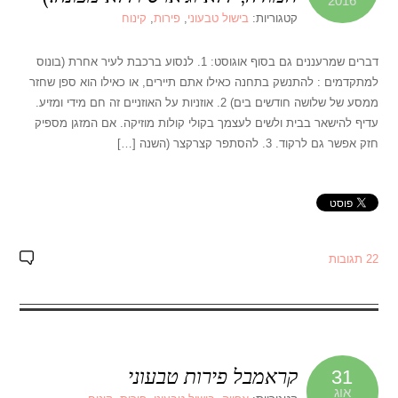
2016
קטגוריות:
בישול טבעוני
,
פירות
,
קינוח
דברים שמרעננים גם בסוף אוגוסט: 1. לנסוע ברכבת לעיר אחרת (בונוס
למתקדמים : להתנשק בתחנה כאילו אתם תיירים, או כאילו הוא ספן שחזר
ממסע של שלושה חודשים בים) 2. אוזניות על האוזניים זה חם מידי ומזיע.
עדיף להישאר בבית ולשים לעצמך בקולי קולות מוזיקה. אם המזגן מספיק
חזק אפשר גם לרקוד. 3. להסתפר קצרקצר (השנה […]
22 תגובות
קראמבל פירות טבעוני
31
אוג