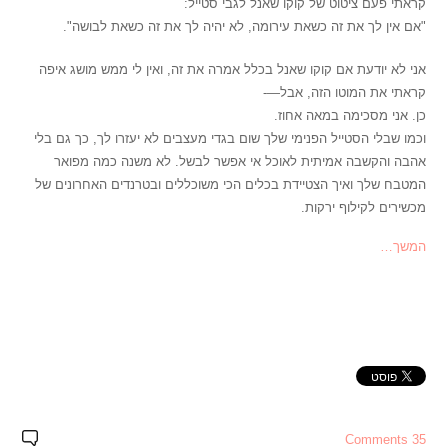
קראתי פעם ציטוט של קוקו שאנל לגבי סטייל:
"אם אין לך את זה כשאת עירומה, לא יהיה לך את זה כשאת לבושה".
אני לא יודעת אם קוקו שאנל בכלל אמרה את זה, ואין לי ממש מושג איפה
קראתי את המוטו הזה, אבל—-
כן. אני מסכימה במאה אחוז.
וכמו שבלי הסטייל הפנימי שלך שום בגדי מעצבים לא יעזרו לך, כך גם בלי
אהבה והקשבה אמיתית לאוכל אי אפשר לבשל. לא משנה כמה מפואר
המטבח שלך ואיך הצטיידת בכלים הכי משוכללים ובטרנדים האחרונים של
מכשירים לקילוף ירקות.
המשך…
35 Comments