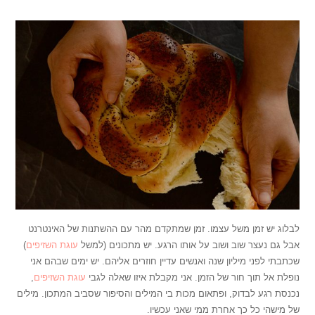
לבלוג יש זמן משל עצמו. זמן שמתקדם מהר עם ההשתנות של האינטרנט
אבל גם נעצר שוב ושוב על אותו הרגע. יש מתכונים (למשל
עוגת השזיפים
)
שכתבתי לפני מיליון שנה ואנשים עדיין חוזרים אליהם. יש ימים שבהם אני
נופלת אל תוך חור של הזמן. אני מקבלת איזו שאלה לגבי
עוגת השזיפים
,
נכנסת רגע לבדוק, ופתאום מכות בי המילים והסיפור שסביב המתכון. מילים
של מישהי כל כך אחרת ממי שאני עכשיו.