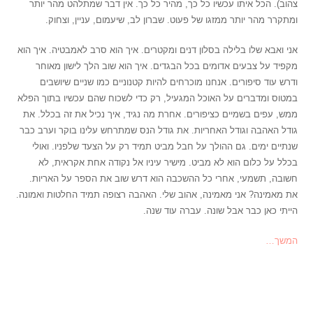
צהוב). הכל איתו עכשיו כל כך, מהיר כל כך. אין דבר שמתלהט מהר יותר
ומתקרר מהר יותר ממזגו של פעוט. שברון לב, שיעמום, עניין, וצחוק.
אני ואבא שלו בלילה בסלון דנים ומקטרים. איך הוא סרב לאמבטיה. איך הוא
מקפיד על צבעים אדומים בכל הבגדים. איך הוא שוב הלך לישון מאוחר
ודרש עוד סיפורים. אנחנו מוכרחים להיות קטנוניים כמו שניים שיושבים
במטוס ומדברים על האוכל המגעיל, רק כדי לשכוח שהם עכשיו בתוך הפלא
ממש, עפים בשמיים כציפורים. אחרת מה נגיד, איך נכיל את זה בכלל. את
גודל האהבה וגודל האחריות. את גודל הנס שמתרחש עלינו בוקר וערב כבר
שנתיים ימים. גם ההולך על חבל מביט תמיד רק על הצעד שלפניו. ואולי
בכלל על כלום הוא לא מביט. מישיר עיניו אל נקודה אחת אקראית, לא
חשובה, תשמעי, אחרי כל ההשכבה הוא דרש שוב את הספר על האריות.
את מאמינה? אני מאמינה, אהוב שלי. האהבה רצופה תמיד החלטות ואמונה.
הייתי כאן כבר אבל שונה. עברה עוד שנה.
המשך…