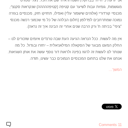
אני יודעת כי הייתי בברוקלין השנה וראיתי שם את הכל. נעלי ספורט
מגושמות, גומיות עבות לשיער עם קטיפה (קטיפההההה) שנקראות סקנצ'י,
מכנסיי קורדוריי (אלוהים שישמור עליי) ואפילו, תחזיקו חזק, מכנסיים בגזרה
נמוכה שמתרחבים לפדלפון (חלום הבלהה של כל מי שכמוני רכשה מכנסי
"ציפי" בכיתה ח' ורק הרבה שנים אחרי זה הבינה איך זה נראה).
אין מה לעשות. ככל הנראה הגיעה העת שבה טרנדים איומים שזכורים לנו –
החלק המעט מבוגר של הסקאלה המילאניאלית – יחזרו ובגדול. כל מה
שנותר לנו לעשות זה לרגוז בפינה ולראות דור נוסף עושה את אותן השגיאות.
אנחנו את שלנו בתחום המכנסיים הנמוכים כבר עשינו, תודה.
המשך…
11 Comments