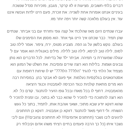
דברים בלתי-חשובים, מציעות זו לזו קרקר, מגבון, מזכירות סנדל שנשכח.
בעיניים אנחנו אומרות אחת לשנייה: את זוכרת, פעם היינו ילדות ועכשיו איננו
עוד. אין בעולם מלאכה קשה יותר ויפה יותר מזו.
עברו שנתיים היום מאז שהלכתי אל קצה גופי וחזרתי עם בני אביתר. שנתיים
שהן תמיד. כבר שכחנו איך היינו גוף אחד. הוא מסמן את הסימנים שלו
בעולם. נוקש בלשון על גג הפה. מצביע מטוס, ירח, ציפור. אומר לילה טוב
לסוס, לילה טוב לכיסא, לילה טוב ללילה. מילים באנגלית הוא אומר עם ל'
עגולה שמעוררת בי תמיהה. אביתר ילד של בדיחות. לכל הדברים הוא נותן
צבעים ושמות. בלילות הוא רוצה שירים ומסיבות. את השלט של המזגן הוא
מצמיד אל הלחי כדי להגיד "הלו??? הלו???" יש לו שיחות דחופות עם
אסטרונאטים בגלקסיות נעלמות. אף פעם לא אבקר בהן. במסירות רבה
הוא מרים מחאות קולניות כנגד הכניסה לאמבטיה וכנגד היציאה
מהאמבטיה. דחוף לו בכל מאודו ובכל גופו הזעיר להתנגד. קודם כל: לא.
הוא רוצה להתווכח כדי להזכיר לי שהוא כבר לא בתוכי, ובו זמנית להזכיר לי
שהוא דווקא יודע שבא מתוכי, ושאני אוהבת אותו, לתמיד, בתוך כל געש
רגשותיו. ולי דחוף מאוד להתנגד. דווקא כן אמבטיה. דווקא כן תחתונים.
לרגעים ליבו נשבר (תחתונים אדומים!!!! לא תחתונים צהובים!!!) וגם ליבי
נשבר איתו (כל כך הרבה פעמים בחיים רציתי משהו אדום וקיבלתי רק