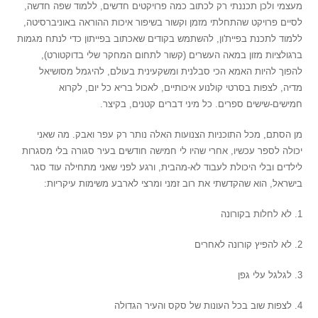
מעצמי ולכן תכננתי רק לכתוב כמה פרויקטים חדשים, ללמוד שפה חדשה,
לסיים פרויקט שהתחלתי מזמן וקשור בשיפור איכות ההוראה באוניברסיטה,
ללמוד לתכנת בפיית'ון, להשתמש בקודים שאכתוב בפייתון כדי לנתח מגמות
ברגולציות מזון במאה העשרים (קשור לתחום המחקר שלי בדוקטורט),
להפוך להיות האמא הכי סבלנית ומשקעינית בעולם, להיגמל מסושיאל
מדיה, לצפות בסרטי קולנוע איכותיים, לאכול בריא כל יום, לקרוא
חמישים-שישים ספרים. כל מיני דברים קטנים, בקיצר.
מן הסתם, מכל התוכניות הצנועות האלה נותר רק עפר ואבק. מה שאני
יכולה לספר עכשיו, אחרי שהיו לי חמישה חודשים בעיר סגורה בלי מסגרות
לילדים ובלי היכולת לעבוד לא-מהבית, ורגע לפני שאני מתחילה עוד סגר
בישראל, הוא שהקדשתי את רוב זמני ומרצי לארבע משימות עיקריות:
1. לא לחלות בקורונה
2. לא להפיץ קורונה לאחרים
3. לגלגל עלי גפן
4. לצפות שוב בכל העונות של סקס והעיר הגדולה