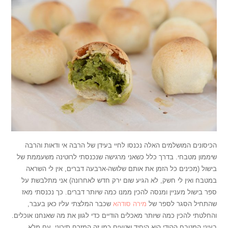
הכיסונים המושלמים האלה נכנסו לחיי בעידן של הרבה אי ודאות והרבה
שיממון מטבחי. בדרך כלל כשאני מרגישה שנכנסתי לרוטינה משעממת של
בישול (מכינים כל הזמן את אותם שלושה-ארבעה דברים, אין לי השראה
במטבח ואין לי חשק, לא הגיע שום ירק חדש לאחרונה) אני מתלבשת על
ספר בישול מעניין ומנסה להכין ממנו כמה שיותר דברים. כך נכנסתי מאז
שהתחיל הסגר לספר של
מירה סודהא
שכבר המלצתי עליו כאן בעבר,
והחלטתי להכין כמה שיותר מאכלים הודיים כדי לגוון את מה שאנחנו אוכלים.
בעיני המטבח ההודי הוא היחיד שטעים כמו זה המזרח תיכוני, עם מלא