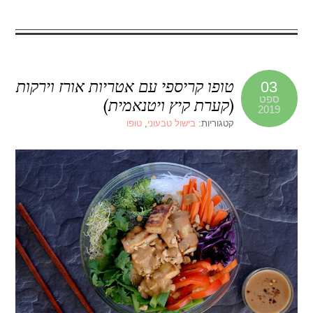
טופו קריספי עם אטריות אורז וירקות
03
ספט
(קערת קיץ ויטנאמית)
2019
קטגוריות:
בישול טבעוני
,
טופו