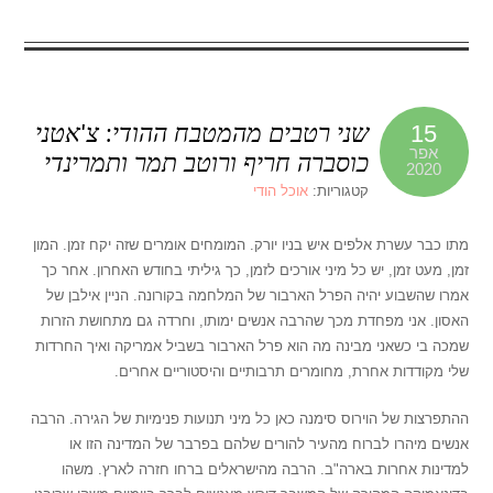
שני רטבים מהמטבח ההודי: צ'אטני
15
אפר
כוסברה חריף ורוטב תמר ותמרינדי
2020
קטגוריות:
אוכל הודי
מתו כבר עשרת אלפים איש בניו יורק. המומחים אומרים שזה יקח זמן. המון
זמן, מעט זמן, יש כל מיני אורכים לזמן, כך גיליתי בחודש האחרון. אחר כך
אמרו שהשבוע יהיה הפרל הארבור של המלחמה בקורונה. הניין אילבן של
האסון. אני מפחדת מכך שהרבה אנשים ימותו, וחרדה גם מתחושת הזרות
שמכה בי כשאני מבינה מה הוא פרל הארבור בשביל אמריקה ואיך החרדות
שלי מקודדות אחרת, מחומרים תרבותיים והיסטוריים אחרים.
ההתפרצות של הוירוס סימנה כאן כל מיני תנועות פנימיות של הגירה. הרבה
אנשים מיהרו לברוח מהעיר להורים שלהם בפרבר של המדינה הזו או
למדינות אחרות בארה"ב. הרבה מהישראלים ברחו חזרה לארץ. משהו