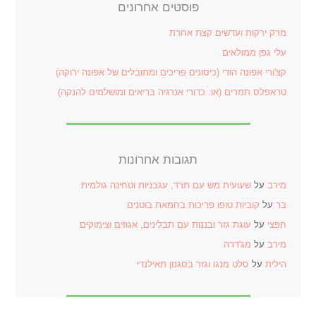
פוסטים אחרונים
מרק ירקות ועדשים קצת אחרת
עלי גפן ממולאים
קצ'ורי אפונה הודי (כיסונים פריכים ומתובלים של אפונה ירוקה)
טראפלס תמרים (או: כדורי אנרגיה בריאים ומושלמים להנקה)
תגובות אחרונות
מירב
על
שעועית מש עם תרד, עגבניות וטחינה גולמית
בר
על
קוביות טופו פריכות בחמאת בוטנים
חפצי
על
עוגת גזר ובננות עם תבלינים, אגוזים וצימוקים
מירב
על
מג'דרה
הילית
על
סלט מנגו וגזר בסגנון תאילנדי