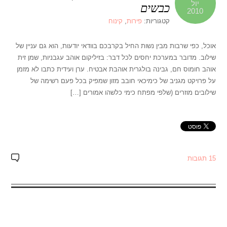
יול
כבשים
2010
קטגוריות:
פירות
,
קינוח
אוכל, כפי שרבות מבין נשות החיל בקרבכם בוודאי יודעות, הוא גם עניין של
שילוב. מדובר במערכת יחסים לכל דבר: בזיליקום אוהב עגבניות, שמן זית
אוהב חומוס חם, גבינה בולגרית אוהבת אבטיח. ערן ועידית כתבו לא מזמן
על פרויקט מגניב של כימיכאי חובב מזון שמפיק בכל פעם רשימה של
שילובים מוזרים (שלפי מפתח כימי כלשהו אמורים […]
15 תגובות