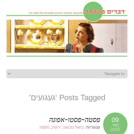
Posts Tagged ‘געגועים’
פסטה-פסטו-אפונה
09
מאי
קטגוריות:
בישול טבעוני
,
ירקות
,
פסטה
2015