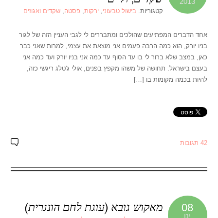
2013
קטגוריות:
בישול טבעוני
,
ירקות
,
פסטה
,
שקדים ואגוזים
אחד הדברים המפתיעים שהולכים ומתבררים לי לגבי העניין הזה של לגור
בניו יורק, הוא כמה הרבה פעמים אני מוצאת את עצמי, למרות שאני כבר
כאן, במצב שלא ברור לי בו עד הסוף עד כמה אני בניו יורק ועד כמה אני
בעצם בישראל. תחושה של משהו מקפץ בפנים, אולי ג'טלג ריגשי כזה,
להיות בכמה מקומות בו […]
42 תגובות
מאקוש גובא (עוגת לחם הונגרית)
08
ינו