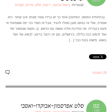
קטגוריות:
בישול טבעוני
,
ירקות
,
סלט
,
פירות
,
קטניות
. (בתחתית הפוסט: הפתעה) אחר כך יש ברדיו עטור מצחך זהב שחור. היא
אומרת, אולי זה כמעט מובן מאליו להגיד, אבל זה השיר הכי יפה ששמעתי אי
פעם בעברית. אני מחייכת אליה ועושה עם הראש, כן, מקווה שנמשיך עוד
ועוד לנסוע ככה בלילה, בירושלים, עם יוני רכטר ברקע. לנסוע עוד ועוד
באוטו. מישהו בטח כבר […]
29 תגובות
סלט אפרסמון-אבוקדו-ואסבי
02
פבר