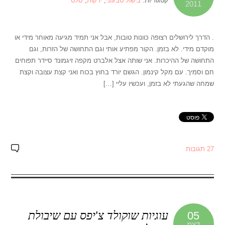
קטגוריות:
בישול טבעוני
,
ירקות
,
סלט
2011
. הדרך לירושלים רצופה כוונות טובות, אבל אני תמיד מגיעה מאוחר מידי או
מוקדם מידי. לא בזמן. הקור מפתיע אותי וגם התחושה של הזרות, וגם
התחושה של ההיכרות. אני שותה אצל אלברט מקפה זיגמונד סיידר תפוחים
חם וסמיך. עם מקל קינמון. הגשם יורד בחוץ בכוח ואני קצת עצובה וקצת
שמחה שהגעתי לא בזמן, ועכשיו עליי […]
27 תגובות
עוגיות שוקולד צ'יפס עם שיבולת
05
דצמ