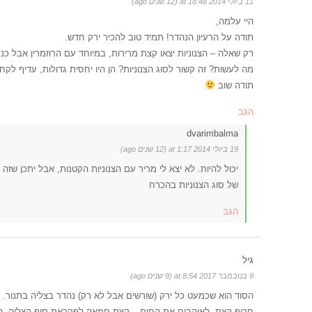
11 ביולי 2014 at 18:48 (12 שנים ago)
היי עלמה,
תודה על הרעיון הנהדר! תמיד טוב להכיר ירק חדש.
רק שאלה – הצנוניות יצאו קצת מרירות, במיוחד עם הרוזמרין אבל 
מה לעשות? זה קשור לסוג הצנוניות? הן היו יחסית גדולות, עדיף לק
תודה שוב
הגב
dvarimbalma
19 ביולי 2014 at 1:17 (12 שנים ago)
יכול להיות. לא יצא לי מריר עם הצנוניות הקטנות, אבל יתכן שזה 
של סוג הצנוניות בהכרח
הגב
גיל
9 בנובמבר 2017 at 8:54 (9 שנים ago)
הסוד הוא שכמעט כל ירק (שורשים אבל לא רק) נהדר בצליה בתנור. 
חריף קצת. לאוהבים את החים – קצת חמאה לפקראת סוף הצליה. ל