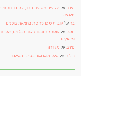
מירב
על
שעועית מש עם תרד, עגבניות וטחינה
גולמית
בר
על
קוביות טופו פריכות בחמאת בוטנים
חפצי
על
עוגת גזר ובננות עם תבלינים, אגוזים
וצימוקים
מירב
על
מג'דרה
הילית
על
סלט מנגו וגזר בסגנון תאילנדי