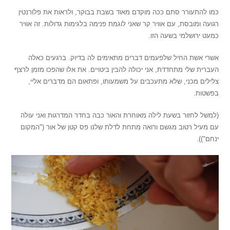
כמו להתעורר סתם ככה מוקדם מאוד בשבת בבוקר, ולראות את פלורנטין
רגועה ומובסת, עם אוויר קר שאני לוגמת פנימה בלגימות גדולות. זה אוויר
כמעט ירושלמי בשעה הזו.
אשרי אשת החיל שלפעמים דברים מתאימים לה בדיוק. ברגעים כאלה
העברית שלי מתחדדת, אני יכולה להבין ביטויים. את אלו שהפכו מזמן לרצף
צלילים מכני, שלא מתעכבים על משמעותו, ופתאום הם מדברים אליי,
בפשטות.
(למשל לחזור בשעת לילה מאוחרת והאור כבה בחדר המדרגות ואני עולה
עם מעיל רטוב מגשם ורואה מתחת לדלת שלנו פס קטן של אור ("המקום
ינחם")).