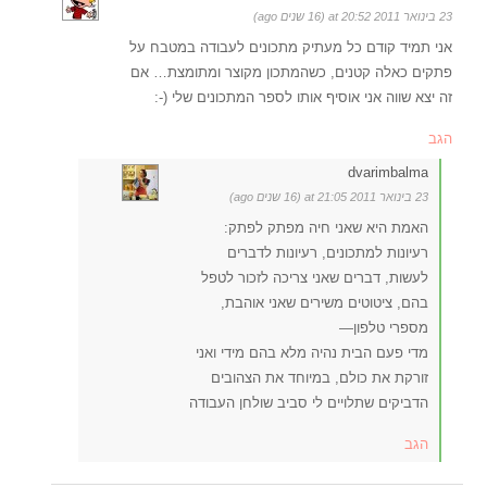
23 בינואר 2011 at 20:52 (16 שנים ago)
אני תמיד קודם כל מעתיק מתכונים לעבודה במטבח על
פתקים כאלה קטנים, כשהמתכון מקוצר ומתומצת… אם
זה יצא שווה אני אוסיף אותו לספר המתכונים שלי (-:
הגב
dvarimbalma
23 בינואר 2011 at 21:05 (16 שנים ago)
האמת היא שאני חיה מפתק לפתק:
רעיונות למתכונים, רעיונות לדברים
לעשות, דברים שאני צריכה לזכור לטפל
בהם, ציטוטים משירים שאני אוהבת,
מספרי טלפון—
מדי פעם הבית נהיה מלא בהם מידי ואני
זורקת את כולם, במיוחד את הצהובים
הדביקים שתלויים לי סביב שולחן העבודה
הגב