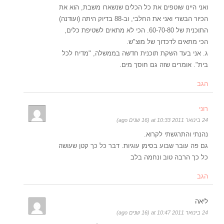
ואני היינו שוטפים את כל הכלים שנשארו משבת, הוא את
הכיור הבשרי ואני את החלבי, וב-88 בדיוק היתה (ועודנה)
התוכנית של 60-70-80. הכי לא מתאים לשטיפת כלים,
הכי מתאים לדכדוך של מוצ"ש.
ג. אני בעד השקת תוכנית חדשה בממשלה, "מדיח לכל
בית". אומרים שזה גם חוסך מים.
הגב
רוני
24 בינואר 2011 at 10:33 (16 שנים ago)
נהנתי והתרגשתי לקרוא.
גם פה עובר שבוע בסימן עוגיות. דבר כל כך קטן שעושה
כל כך הרבה טוב ונחמה בלב
הגב
ליאה
24 בינואר 2011 at 10:47 (16 שנים ago)