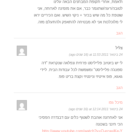
ת'אמת, אחרי תקופת המבחנים הבאה עלינו
לטובה/רעה/שתגמר כבר, אם את מזמינה לארוחה, אני
שוטפת כל מה שיש בכיור + ניקוי השיש. ואם הכיריים יראו
לי מלוכלכות אני לא מבטיחה להתאפק ולהתעלם מזה.
הגב
צליל
24 בינואר 2011 at 11:53 (16 שנים ago)
לי יש ביוטיוב פלייליסט פרחית ונפלאה שנקראת "דה
ספונג'ה פלייליסט" ומשמשת לכל עבודות הבית. ליידי
גאגא, פופ אייטיזי וניינטיזי וקצת בריט פופ.
הגב
מיכל גפו
24 בינואר 2011 at 12:14 (16 שנים ago)
אני לאחרונה אוהבת לשטוף כלים עם דבנדרה הפסיכי
הכי חינני בשכונה
http://www.youtube.com/watch?v=Q-ezaxiKe-Y