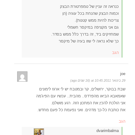
כנראה זה עניין של טמפרטורת הבצק
וכמות הבצק שהנחת בכל עוגיה (הן
צריכות להיות ממש קטנות).
גם אני מקציפה במיקסר חשמלי
שמחזיקים ביד, זה בדרך כלל ממש בסדר.
כך שלא נראה לי שזו בעיה של מיקסר
הגב
joe
29 בינואר 2011 at 10:45 (16 שנים ago)
שבת בבוקר, ירושלים, קר ובמטבח יש לי ארגז לימונים
שאמאבא הביאו מהפרדס.. מהבית.. עכשיו עם הפיג'מה
אני הולכת להכין את המתכון הזה. רגע מושלם.
את כותבת כל-כך מדהים. ואני נפעמת כל פעם מחדש.
הגב
dvarimbalma