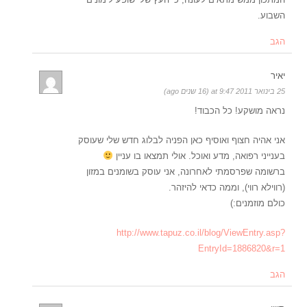
השבוע.
הגב
יאיר
25 בינואר 2011 at 9:47 (16 שנים ago)
נראה מושקע! כל הכבוד!
אני אהיה חצוף ואוסיף כאן הפניה לבלוג חדש שלי שעוסק
בענייני רפואה, מדע ואוכל. אולי תמצאו בו עניין
ברשומה שפרסמתי לאחרונה, אני עוסק בשומנים במזון
(רווילא רווי), וממה כדאי להיזהר.
כולם מוזמנים:)
http://www.tapuz.co.il/blog/ViewEntry.asp?
EntryId=1886820&r=1
הגב