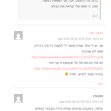
בהם פה לחומוס, אבל אני חוששת לעשות
זאת, כי אמא שלי קוראת את הבלוג.
הגב
בישול בזול
23 בינואר 2011 at 23:45 (16 שנים ago)
אוו, יש לי אחד מצויין שעוזר לי לעשות כל מיני דברים
שאני לא אוהבת:
http://www.youtube.com/watch?v=cQVxFPxYyw0
ויש את הגרסא של גלי שקופצנית אף יותר:
http://www.youtube.com/watch?v=atoOsZApjcE
נהניתי מאוד לקרוא. תודה
הגב
סאנשיין
24 בינואר 2011 at 0:18 (16 שנים ago)
עלמה, בעקבות שיחתנו אודות הרדיו הציבורי הנפלא