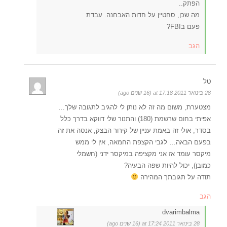
הפתק..
מה שכן, סחטיין על חדות האבחנה. עבדת
פעם בFBI?
הגב
טל
28 בינואר 2011 at 17:18 (16 שנים ago)
מצטערת, משום מה זה לא נותן לי להגיב לתגובה שלך…
אפיתי בחום שרשמת (180) והתנור שלי דווקא בדרך כלל
בסדר, אולי זה באמת עניין של קירור הבצק, אנסה את זה
בפעם הבאה… לגבי הקצפת החמאה, אין לי ממש
מיקסר עומד אז אני מקציפה במיקסר ידני (חשמלי
כמובן), יכול להיות שפה הבעיה?
תודה על תגובתך המהירה
הגב
dvarimbalma
28 בינואר 2011 at 17:24 (16 שנים ago)