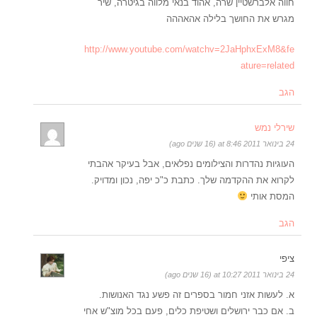
חווה אלברשטיין שרה, אהוד בנאי מלווה בגיטרה, שיר
מגרש את החושך בלילה אהאההה
http://www.youtube.com/watchv=2JaHphxExM8&fe
ature=related
הגב
שירלי נמש
24 בינואר 2011 at 8:46 (16 שנים ago)
העוגיות נהדרות והצילומים נפלאים, אבל בעיקר אהבתי
לקרוא את ההקדמה שלך. כתבת כ"כ יפה, נכון ומדויק.
המסת אותי
הגב
ציפי
24 בינואר 2011 at 10:27 (16 שנים ago)
א. לעשות אזני חמור בספרים זה פשע נגד האנושות.
ב. אם כבר ירושלים ושטיפת כלים, פעם בכל מוצ"ש אחי