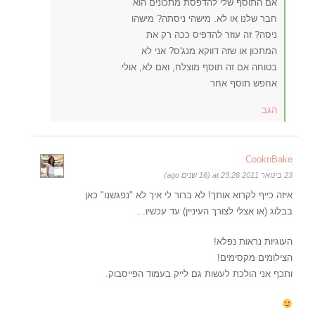
אם התוסף שלי להדפסת מתכונים הוא
חבר שלנו או לא. מישהי ניסתה? מישהו
ניסה? זה עוזר להדפיס ככה רק את
המתכון או שזה דווקא מנג'ס? אני לא
בטוחה אם זה תוסף מוצלח, ואם לא, אולי
אחפש תוסף אחר
הגב
CooknBake
23 בינואר 2011 at 23:26 (16 שנים ago)
איזה כייף לקרוא אותך! לא ברור לי איך לא "נפגשנו" כאן
בבלוג (או אצלי לצורך העיניין) עד עכשיו…
העוגיות נראות נפלא!
הצילומים מקסימים!
ותכף אני הולכת לעשות גם לייק בעמוד הפייסבוק.