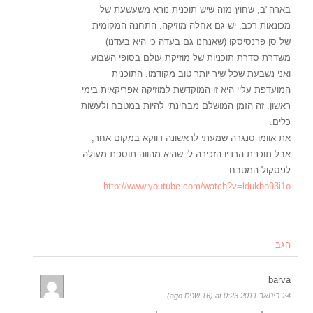
בארה"ב, שחוץ מזה שיש תוכנית נורא משעשעת של
מכונאות רכב, יש גם אחלה מוזיקה. התחנה המקומית
של סן פרנסיסקו (שאנחנו גם בעדה כי היא בעדנו)
משדרת סדרת תוכניות של מוזיקת עולם בסופי השבוע
ואני נשבעת שכל שיר יותר טוב מקודמו. התוכנית
המועדפת עליי היא זו המוקדשת למוזיקה אפריקאית בימי
ראשון. זה הזמן המושלם מבחינתי להיות במטבח ולעשות
כלים.
את אוומו סנגרה שמעתי לראשונה דווקא במקום אחר,
אבל תוכנית הרדיו הזכירה לי שהיא מהווה תוספת מעולה
לפסקול המטבח.
http://www.youtube.com/watch?v=ldukbo93i1o
הגב
barva
24 בינואר 2011 at 0:23 (16 שנים ago)