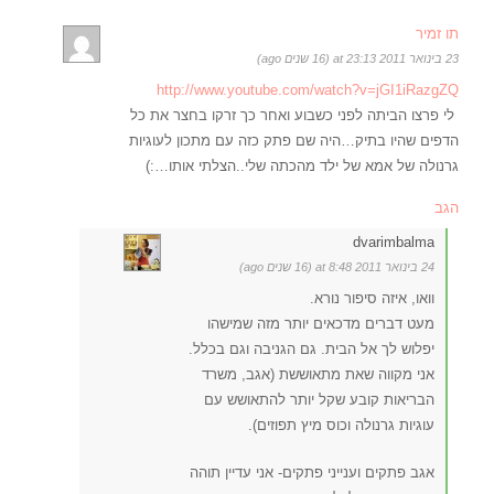
תו זמיר
23 בינואר 2011 at 23:13 (16 שנים ago)
http://www.youtube.com/watch?v=jGI1iRazgZQ
לי פרצו הביתה לפני כשבוע ואחר כך זרקו בחצר את כל
הדפים שהיו בתיק…היה שם פתק כזה עם מתכון לעוגיות
גרנולה של אמא של ילד מהכתה שלי..הצלתי אותו…:)
הגב
dvarimbalma
24 בינואר 2011 at 8:48 (16 שנים ago)
וואו, איזה סיפור נורא.
מעט דברים מדכאים יותר מזה שמישהו
יפלוש לך אל הבית. גם הגניבה וגם בכלל.
אני מקווה שאת מתאוששת (אגב, משרד
הבריאות קובע שקל יותר להתאושש עם
עוגיות גרנולה וכוס מיץ תפוזים).
אגב פתקים וענייני פתקים- אני עדיין תוהה