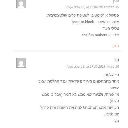
סיוון
25 בינואר 2011 at 17:04 (16 שנים ago)
פסקול אולטימטיבי לשטיפת כלים אולטימטיבית:
איימי ויינהאוס – back to black
צלילי העוד
איזבו – the fun makers
הגב
טל
25 בינואר 2011 at 17:32 (16 שנים ago)
היי עלמה!
אחד מהמתכונים היחידים שראיתי ומיד החלטתי שאני
עושה.
אז עשיתי, ולצערי יצא ממש לא דומה (אבל כן ממש
טעים)
העוגיות ממש השתטחו! למה את חושבת שזה קרה?
יום נפלא,
טל