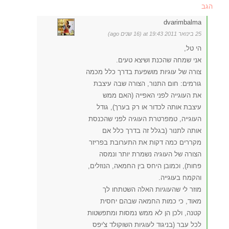
הגב
dvarimbalma
25 בינואר 2011 at 19:43 (16 שנים ago)
הי טל,
אני שמחה שהכנת ושיצא טעים.
צורה של עוגיות מושפעת בדרך כלל מכמה
גורמים: חום התנור, הצורה שבה עיצבת
את העוגייה לפני האפייה (האם ממש
עיצבת אותה לכדור או רק בערך), גודל
העוגייה, טמפרטרת העוגיה לפני שהכנסת
אותה לתנור (בגלל זה בדרך כלל אם
מקררים כמה דקות את התערובת בפריזר
הצורה של העוגיה נשמרת יותר ונמסה
פחות), וכמובן היחס בין החמאה, הנוזלים,
והקמח בעוגייה.
מוזר לי שהעוגיות האלה השטתחו לך
מאוד, כי כמות החמאה שבהם יחסית
קטנה, ולכן הן לא ממש נמסות ומתפשטות
לכל עבר (בניגוד לעוגיות השוקולד צ'יפס