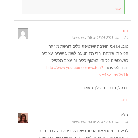
הגב
חנה
24 בינואר 2011 at 17:04 (16 שנים ago)
טוב, אז אני חושבת ששטיפת כלים דורשת מוזיקה
קפיצית, שמחה. הרי מה הטעם לשמוע שירים עצובים
כששוטפים כלים? לשטוף כלים זה עצוב מספיק.
הנה, לסיפתח:
http://www.youtube.com/watch?
v=4KZi-aV0VTk
וכרגיל, הכתיבה שלך מעולה.
הגב
גילה
24 בינואר 2011 at 22:47 (16 שנים ago)
לדיעתך, ניסתי את הפטנט של ההדפסה וזה עבד נהדר. .
המתכון ממש מתאים לעונה, כי העץ שלי שופע לימונים