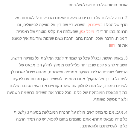
אודות חומוס-של-בנים ואוכל-של-בנות.
2. תודה לכולכם על הדברים הנפלאים שאתם מדביקים לי לאחרונה על
הדף של הבלוג
בפייסבוק
. השבוע רץ שם דיון על מוזיקה לבישולים, ובו
הרנינה במיוחד דיג'יי
מיכל גפן
, שהעלתה את קליפ מוטרף של ראפרית
רומנייה. הרבה אוכל, הרבה גרוב, הרבה נשים שמנות שיודעות איך לנענע
את זה.
והוו
!
3. באותו הקשר, ובגלל שכל כך שמחתי לקבל המלצות על מוזיקה חדשה,
חשבתי להציע לכם שנכין יחד פלייליסט מומלץ לחלק הכי מבאס של
הבישול: שטיפת הכלים. מוזיקה ממריצה ומשמחת, מהסוג שיכול לגרום לך
לפזז כל הדרך אל הסקוץ'. אתם מוזמנים להשאיר כאן תגובות עם לינקים
לשירים ביוטיוב, על מנת לחלוק עם שאר הקוראים את רגעי הסבבה שלכם
בתוך הבאסה המובהקת של כלים. נוכל לסדר את השירים ברשימת השמעה
וליצור פסקול משותף.
4. אגב, אם מי מהקוראים חולק על ההנחה המובלעת בסעיף 3 (לשטוף
כלים זה מבאס תחת)- אתם מוזמנים בחום לקפוץ. יש פה תמיד הרבה
כלים, לשטיפתכם ולהנאתכם.