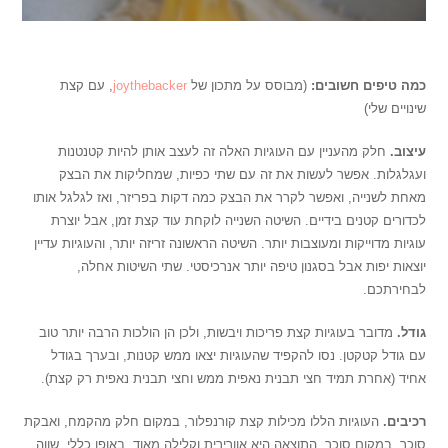
.
כמה טיפים חשובים:
(מבוסס על מתכון של
joythebacker
, עם קצת
שינויים שלי)
עיצוב.
חלק מהעניין עם העוגיות האלה זה לעצב אותן להיות קטנטנות
ועגלגלות. אפשר לעשות את זה עם שתי כפיות, שמחליקות את הבצק
מאחת לשנייה, ואפשר לקרר את הבצק כמה דקות בפריזר, ואז לגלגל אותו
לכדורים קטנים בידיים. השיטה השנייה לוקחת עוד קצת זמן, אבל יוצרת
עוגיות מדוייקות ומעוצבות יותר. השיטה הראשונה זריזה יותר, והעוגיות עדיין
יוצאות יפות אבל בסגנון טיפה יותר אנרכיסטי. שתי השיטות אחלה,
לבחירתכם.
גודל.
מדובר בעוגיות קצת פריכות ויבשות, ולכן הן הולכות הרבה יותר טוב
עם גודל קטקטן. נסו להקפיד שהעוגיות יצאו ממש קטנות, ובערך בגודל
אחיד (אחרת תמיד חצי תבנית נאפית ממש וחצי תבנית נאפית רק קצת).
רכיבים.
העוגיות הללו מכילות קצת קורנפלור, במקום חלק מהקמח, ואבקת
סוכר, במקום סוכר. התוצאה היא אוורירית וקלילה מאוד. באופן כללי, שווה