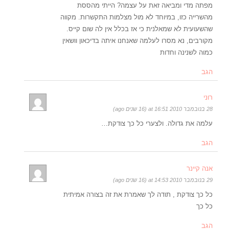
מפתה מדי ומביאה זאת על עצמה? הייתי מהססת
מהשרייה כזו, במיוחד לא מול מצלמות התקשרות. מקווה
שהשעועית לא שמאלנית כי אז בכלל אין לה שום קייס.
מקורבים, נא מסרו לעלמה שאנחנו איתה בדיכאון וושאין
כמוה לשנינה וחדות
הגב
רוני
28 בנובמבר 2010 at 16:51 (16 שנים ago)
עלמה את גדולה. ולצערי כל כך צודקת…
הגב
אנה קיינר
29 בנובמבר 2010 at 14:53 (16 שנים ago)
כל כך צודקת , תודה לך שאמרת את זה בצורה אמיתית
כל כך
הגב