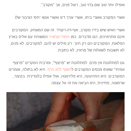
ואפילו יותר טוב שם-בדוי טוב, רעול פנים, אך "מקורב".
אשרי המקורב ואשרי ביתו, אשרי עורך דינו ואשרי אנשי יחסי הציבור שלו.
אשרי האיש שיש בידיו מקורב, אוף-דה-רקורד. זה שם המשחק. המקורבים
אינם מתראיינים, הם מדברים. כמו
חתול הצ'שייר
המשוחח עם אליס בארץ
הפלאות, המקורבים הם רק חיוך. רק מילים יש להם, למקורבים, לא פנים,
לא תשובות לשאלות של מראיין, לא כתובת.
גם למתלוננת אין פנים. למתלוננת יש "פרצוף", ומרבית המקרים "פרצוף
אמיתי" שאותו מנסים המקורבים ל
חשוף ללא הרף
. היא לא בתולה, אומרים
המקורבים. היא התרועעה, היא פלירטטה, אולי אפילו בלונדינית. בקיצור,
שרמוטה, פתיינית, היא הביאה את זה על עצמה.