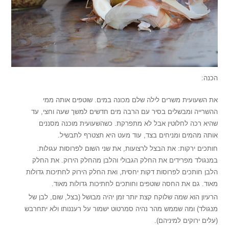
הכנה:
את השעועית משרים לילה שלם מכונה במים. שוטפים אותה ממי
ההשרייה ומבשלים בסיר עם הרבה מים חדשים למשך שעה וחצי, עד
שהיא רכה לחלוטין אבל לא מתפרקת. כשהשעועית מוכנה מסננים
אותה מהמים ומניחים בצד, עוד מעט היא תצטרף לתבשיל.
חותכים ירקות: את הבצל לרצועות, את שני השום לפרוסות עגולות.
במנגולד מפרידים את החלק הגבולי והלבן מהחלק הירוק. את החלק
הלבן חותכים לפרוסות דקות יחסית, ואת החלק הירוק לחתיכות גדולות
מאוד. גם את החסה שוטפים וחותכים לחתיכות גדולות מאוד.
הרעיון הוא שמה שלוקח קצת יותר זמן יהיה מבושל (בצל, שום, לבן של
מנגולד) ומה שממש מהר נהיה סמרטוט ישמור על רעננותו ולא יתחרבש
(עלים ירוקים למיניהם).