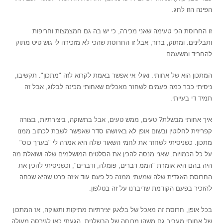
הפינה הזו לחג.
זו החרוסת הכי טעימה שאני מכירה, כי יש בה גם חמצמצות וחריפות
ותבלינים. ומתוק, ברור, אבל זו החרוסת שהכי לא מזכירה לי גוש טיט מתוק
להחריד ומשעמם.
המתכון הוא של אחותי. ואולי אי אפשר באמת לקרוא לזה "מתכון". תקשיבו,
ניסיתי כבר כמה פעמים לשחזר מאכלים שאחותי מכינה לבלוג, אבל זה
תמיד די בעייתי.
איך אחותי מבשלת? טעים, ממש טעים, אבל בתשוקה, ביצירתיות, בצורה
קפריזית לחלוטין ובשום אופן לא באיזשהו סדר שאפשר לשבת לכתוב ממנו
מתכון. כשניסיתי לשחזר את לחמי השאור שלה היא אמרה לי "בערך כוס"
על כל הכמויות. שאני מנסה להכין את הסלטים המושלמים שלה ושואלת מה
היה בהם היא אומרת "הממ דברים, פומלה, ודברים", וכשניסיתי להכין את
החרוסת האגדית שלה שמעתי ממנה כל פעם עוד איזה פרט שהיא שכחה
להזכיר בפעם הקודמת שדיברנו על זה בטלפון.
בכל אופן, חרוסת זה מאכל של בלאגן יצירתיות מתיקות ותשוקה, אז המתכון
של אחותי מעביר גם משהו מרוחה של הבשלנית. הגעתי כאן לגירסה מעולה