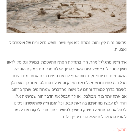
פתאום נהיה קיץ והזמן נמתח כמו צוף וזיעה וחופש גדול וריח של אולטרסול
ואבטיח.
איך הזמן מתגלגל מהר. הרי בתחילת הסתיו התעטפתי במעיל ונסעתי לדאון
טאון לספר לו באמצע היום שאני בהריון. אכלנו מרק חם במקום הזה של
הויאטנמים. בכינו וצחקנו. חום שטף לנו את הפנים בבת אחת, וגם רעדנו.
הכל היה סתיו וחדש. אכלנו את המרק והתיז לנו הנודלס. אחר כך הוא הלך
לאיבוד בדרך למשרד וחתם על משהו מהדברים שמחתימים אותך ברחוב
אם אתה יותר מידי מבולבל, ואז לך תבטל את הדבר הזה שנרשמת אליו
ויורד לנו עכשיו מהחשבון בהוראת קבע. וכל הזמן הזה שהתקשרנו וניסינו
לבטל את ההחתמה התינוק המשיך להיווצר בתוך גופי ולרקום את עצמו
להוריו המבולבלים שלא הבינו עדיין כלום.
המשך…