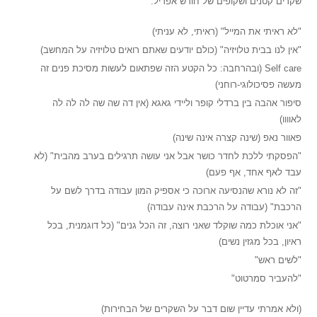
שקרים קטנים ושקופים של חודש אפריל:
"לא ראיתי את המייל" (ראיתי, לא עניתי)
"אין לנו בבית טלויזיה" (כולם יודעים שאתם רואים טלויזיה על המחשב)
Self care (ובהרחבה: כל הקטע הזה שפתאום לעשות מסיכת פנים זה
מעשה פסיכולוגי-רוחני)
סיפור אהבה בין ברדלי קופר וליידי גאגא (אין דה שה שה לה לה לה
לאוווו)
פאוור נאפ (שינה קצרה אינה שינה)
"הפסקתי ללכת לחדר כושר אבל אני עושה תרגילים בערב מהבית" (לא
עבד לאף אחד, אף פעם)
"זה לא נורא שהנסיעה ארוכה כי אספיק המון עבודה בדרך לשם על
הרכבת" (עבודה על הרכבת אינה עבודה)
"אני אוכלת כמה שוקלד שאני רוצה, זה הכל גנים" (כל דוגמנית, בכל
ראיון, בכל מגזין נשים)
"לשים ראש"
"להעביר סמרטוט"
(ולא אמרתי עדיין שום דבר על השקרים של הבחירות)