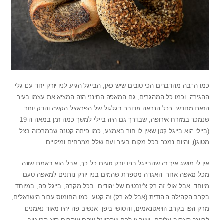
כמו הרבה מהדברים הכי טובים שיש כאן, הבייגל הגיע לניו יורק יחד עם גלי
ההגירה. וכמו כל המהגרים, גם המאפה החינני הזה המציא את עצמו בעיר
הזאת מחדש. ככל הנראה מדובר בגלגול של הפראצל הקשה והדק יותר
שנמכר במזרח אירופה, שבדרך גם היה ביילי למשך כמה זמן במאה ה-19
(ביילי הוא בייגל קטן שאין לו חור באמצע, כמו פיתה קטנה שבמרכזה בצל
מטוגן), והיום נמכר בכל מקום בעיר ועם שלל ממרחים ומילויים.
אין לי מושג איך זה שהבייגל בניו יורק טעים כל כך, אבל הוא באמת שונה
מכל מאפה אחר. האגדה מספרת שהמים בניו יורק נותנים למאפה טעם
מיוחד, אבל אולי זה רק צ'יזבטים של יהודים. בכל מקרה, בייגל פה, במיוחד
בקרב הקהילה היהודית (אבל לא רק) זה קטע. כמו החומוס עבור הישראלים,
מרק הפו בקרב הויאטנאמים, והסושי ביפן- אנשים פה יהיו מאוד נאמנים
לבייגל האהוב עליהם, וישבעו לכם שהבייגל שהם אוהבים הוא הכי טוב