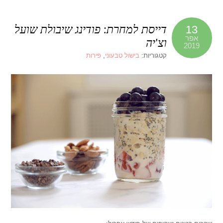
דייסת למחרת: פודינג שיבולת שועל
13
אפר
וצ'יה
2019
קטגוריות:
בישול טבעוני
,
פירות