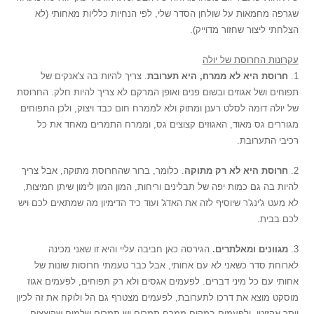
שגרפה מחמאות על שולחן הסדר שלי, לפי הנחיות כלליות מאחותי (לא
הצלחתי ליצור שחזור מדוייק).
עקרונות החרוסת של יולה
1.
חרוסת היא לא ממרח, היא תערובת
. צריך להיות בה צ'אנקים של
תפוחים ושל אגוזים ובשום פנים ואופן המרקם לא צריך להיות חלק. החרוסת
של יולה דומה לסלט רענן ומתוק ולא לממרח חום כבד ויצוק, ולכן התפוחים
מגוררים גס מאוד, האגוזים קצוצים גס, וממרח התמרים מאחד את כל
רכיבי התערובת.
2.
חרוסת היא לא רק מתוקה
. כלומר, ברור שהחרוסת מתוקה, אבל צריך
להיות בה גם כמות יפה של תבלינים וריחות, המון המון לימון שיתן חמיצות,
לא מעט ג'ינג'ר שיוסיף לזה את האדג' ועוד כיד הדימיון מה שמתאים לכם ויש
לכם בבית.
3.
מגוונים ומאלתרים.
הגירסה כאן חביבה עליי והיא זו שאני מכינה
לארוחת סדר כשאני לא עם אחותי, אבל כבר טעמתי חרוסות שונות של
אחותי עם כל מיני דברים. לפעמים אגסים ולא רק תפוחים, לפעמים אגוז
מוסקט מוצא את דרכו לתערובת, לפעמים מצטרף גם הל ולוקח את זה לכיון
יותר אקזוטי, ולפעמים במקום ממרח תמרים יש תמרים שלמים שקוצצים.