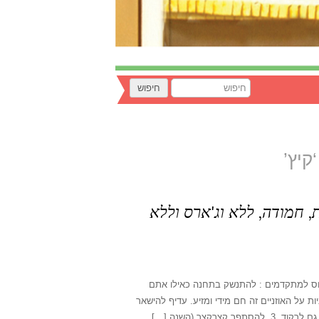
, חמודה, ללא וג'ארס וללא
רכבת לעיר אחרת (בונוס למתקדמים : להתנשק בתחנה כאילו אתם
כאילו הוא ספן שחזר ממסע של שלושה חודשים בים) 2. אוזניות על האוזניים זה חם מידי ומזיע. עדיף להישאר
קצר (השנה […]