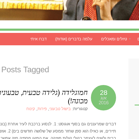
טיולים ומאכלים
עלמה בדברים (אודות)
דברו איתי
Posts Tagged ‘קיץ’
חמוגלידה (גלידה טבעית, טבעונית
28
אוג
מכונה!)
2016
קטגוריות:
בישול טבעוני
,
פירות
,
קינוח
דברים שמרעננים גם בסוף אוגוסט: 1. לנסוע ב
תיירים, או 
בבית ולשים לעצמך בקולי קולות מוזיקה. אם המזגן מספיק חזק אפשר גם לרקוד. 3. להסתפר קצר