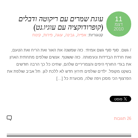
עוגת שמרים עם ריקוטה ודבלים
11
דצמ
(קופרודוקציה עם עוגיו.נט)
2010
קטגוריות:
אפייה
,
גבינה
,
עוגה
,
פירות
,
קינוח
/ גשם. סוף סוף גשם אמיתי. כזה שמשנה את האור ואת הריח ואת הטעם,
ואת חרדת הבדידות ונעימותה. כזה ששוטף. אנשים שולפים מתחתית הארון
את בגדי החורף היפים והצמריריים שלהם, שחיכו כל כך הרבה חודשים
בשקט מקופל. ילדים שולפים תירוץ חדש לא ללכת לגן. תל אביב שולפת את
הפרצוף הכי מסכן ויפה שלה, מכוערת כל […]
26 תגובות