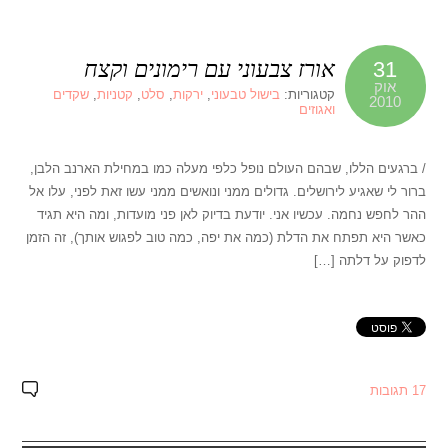
אורז צבעוני עם רימונים וקצח
31
אוק
קטגוריות:
בישול טבעוני
,
ירקות
,
סלט
,
קטניות
,
שקדים
2010
ואגוזים
/ ברגעים הללו, שבהם העולם נופל כלפי מעלה כמו במחילת הארנב הלבן,
ברור לי שאגיע לירושלים. גדולים ממני ונואשים ממני עשו זאת לפני, עלו אל
ההר לחפש נחמה. עכשיו אני. יודעת בדיוק לאן פני מועדות, ומה היא תגיד
כאשר היא תפתח את הדלת (כמה את יפה, כמה טוב לפגוש אותך), זה הזמן
לדפוק על דלתה […]
17 תגובות