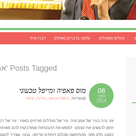
טיולים ומאכלים
עלמה בדברים (אודות)
דברו איתי
Posts Tagged ‘אמביציה’
מוס פאפיה ומייפל טבעוני
08
אפר
קטגוריות:
בישול טבעוני
,
פירות
,
קינוח
2014
אני גרה בעיר של אמביציה. עיר של מגדלים פורחים באוויר. עיר של ר
הזמן להגשים את עצמם. לממש את ההבטחות שמודבקות להם מאחורי הר
כמובן חלק מזה. מהתחושה שכולם דוחפים קדימה, גבוה, שצריך להצטיין.