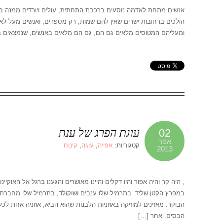
אנשים מתחת לאדמה נוסעים ברכבת התחתית, עולים ויורדים ממנה בר
הולכים ברחובות ישרים שאין להם שמות, רק מספרים, ואנשים מעל לא
ומעליהם המטוסים מלאים גם הם, גם הם מלאים באנשים, שנמצאים בת
עוגת הפרג של ענת
02
אפר
קטגוריות:
אפייה
,
עוגה
,
קינוח
2013
, היה קר והיה אפור והיו דקלים והיינו מאושרים והגענו ברגל אל האוקיינ
במפרץ הקטן שליד. בתרמיל שלו ענבים ושוקולד, בתרמיל שלי מחברת 
הבוקר. מאזינים למוזיקה באוזניות הלבנות שהוא הביא, אוזניה אחת לכ
הבסים. אחר […]