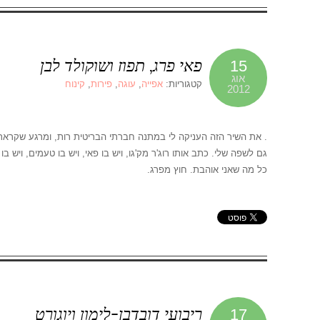
פאי פרג, תפוז ושוקולד לבן
15
אוג
קטגוריות:
אפייה
,
עוגה
,
פירות
,
קינוח
2012
. את השיר הזה העניקה לי במתנה חברתי הבריטית רות, ומרגע שקראת
גם לשפה שלי. כתב אותו רוג'ר מק'גו, ויש בו פאי, ויש בו טעמים, ויש ב
כל מה שאני אוהבת. חוץ מפרג.
ריבועי דובדבן-לימון ויוגורט
17