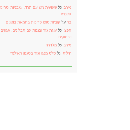
מירב
על
שעועית מש עם תרד, עגבניות וטחינה
גולמית
בר
על
קוביות טופו פריכות בחמאת בוטנים
חפצי
על
עוגת גזר ובננות עם תבלינים, אגוזים
וצימוקים
מירב
על
מג'דרה
הילית
על
סלט מנגו וגזר בסגנון תאילנדי