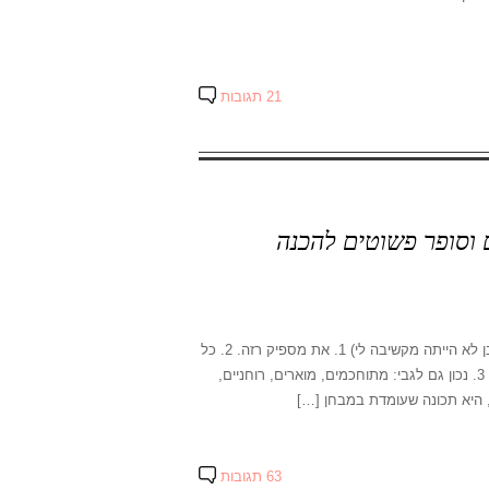
21 תגובות
 וסופר פשוטים להכנה
שלושים ואחת דברים שהייתי רוצה להגיד לכל בת עשרים ואחת (שכמובן לא הייתה מקשיבה לי) 1. את מספיק רזה. 2. כל
האנשים שנראים לך מגניבים כרגע לא יראו לך מגניבים בעוד כמה זמן. 3. נכון גם לגבי: מתוחכמים, מוארים, רוחניים,
63 תגובות