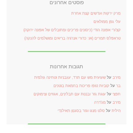
פוסטים אחרונים
מרק ירקות ועדשים קצת אחרת
עלי גפן ממולאים
קצ'ורי אפונה הודי (כיסונים פריכים ומתובלים של אפונה ירוקה)
טראפלס תמרים (או: כדורי אנרגיה בריאים ומושלמים להנקה)
תגובות אחרונות
מירב
על
שעועית מש עם תרד, עגבניות וטחינה גולמית
בר
על
קוביות טופו פריכות בחמאת בוטנים
חפצי
על
עוגת גזר ובננות עם תבלינים, אגוזים וצימוקים
מירב
על
מג'דרה
הילית
על
סלט מנגו וגזר בסגנון תאילנדי