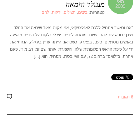
מאי
מנגולד וחמאה
2009
קטגוריות:
ביצים
,
חצילים
,
ירקות
,
לחם
"אם וכאשר אתחיל ללכת לאנליטיקאי, אני מקווה מאוד שיראה את הנולד
ויצרף רופא עור להתייעצות. מומחה לידיים. יש לי צלקות על הידיים מנגיעה
באנשים מסוימים. פעם, בפארק, כשפראני הייתה עדיין בעגלה, הנחתי את
ידי על כיפת הראש הפלומתית שלה, והשארתי אותה שם זמן רב מידי. פעם
אחרת, ב"לואס" ברחוב 72, עם זואי בסרט מפחיד. הוא […]
8 תגובות