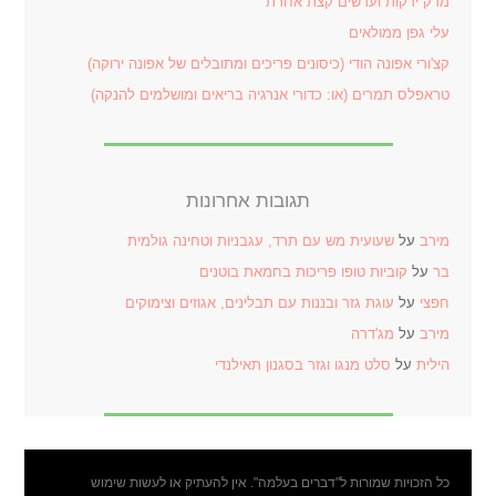
מרק ירקות ועדשים קצת אחרת
עלי גפן ממולאים
קצ'ורי אפונה הודי (כיסונים פריכים ומתובלים של אפונה ירוקה)
טראפלס תמרים (או: כדורי אנרגיה בריאים ומושלמים להנקה)
תגובות אחרונות
מירב
על
שעועית מש עם תרד, עגבניות וטחינה גולמית
בר
על
קוביות טופו פריכות בחמאת בוטנים
חפצי
על
עוגת גזר ובננות עם תבלינים, אגוזים וצימוקים
מירב
על
מג'דרה
הילית
על
סלט מנגו וגזר בסגנון תאילנדי
כל הזכויות שמורות ל"דברים בעלמה". אין להעתיק או לעשות שימוש