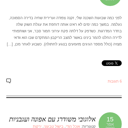
לפני כמה שבועות השכנה שלי, זקנה צפודה וערירית שחיה בדירה הסמוכה,
נעלמה. במשך כמה ימים לא ראינו אותה דוחפת את עגלת השוק שלה
בחדר המדרגות. כשדפק על דלתה פקח עירוני חמור סבר, אני ושותפותיי
לדירה החלנו להמר בינינו באשר למצב הריקבון המתקדם שבו הוא וודאי
מצויה (כולל מספר הגיגים מזעזעים בנוגע לחתולה). כשבוע לאחר מכן, […]
6 תגובות
אלוגובי משודרג עם אפונה ועגבניות
15
אפר
קטגוריות:
אוכל הודי
,
בישול טבעוני
,
ירקות