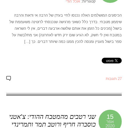
קטגוריות:
אוכל הודי
הכיסונים המושלמים האלה נכנסו לחיי בעידן של הרבה אי ודאות והרבה
שיממון מטבחי. בדרך כלל כשאני מרגישה שנכנסתי לרוטינה משעממת של
בישול (מכינים כל הזמן את אותם שלושה-ארבעה דברים, אין לי השראה
במטבח ואין לי חשק, לא הגיע שום ירק חדש לאחרונה) אני מתלבשת על
ספר בישול מעניין ומנסה להכין ממנו כמה שיותר דברים. כך […]
27 תגובות
שני רטבים מהמטבח ההודי: צ'אטני
15
אפר
כוסברה חריף ורוטב תמר ותמרינדי
2020