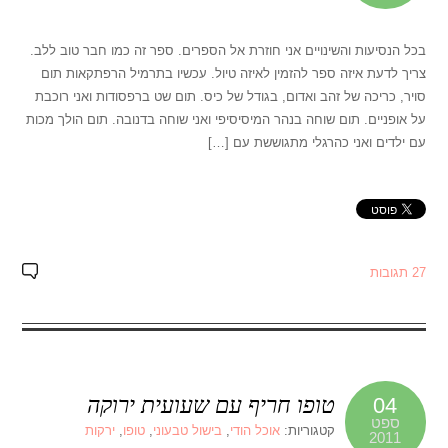
בכל הנסיעות והשינויים אני חוזרת אל הספרים. ספר זה כמו חבר טוב ללב.
צריך לדעת איזה ספר להזמין לאיזה טיול. עכשיו בתרמיל הרפתקאות תום
סויר, כריכה של זהב ואדום, בגודל של כיס. תום שט ברפסודות ואני רוכבת
על אופניים. תום שוחה בנהר המיסיסיפי ואני שוחה בדנובה. תום הולך מכות
עם ילדים ואני כהרגלי מתגוששת עם […]
27 תגובות
טופו חריף עם שעועית ירוקה
04
ספט
קטגוריות:
אוכל הודי
,
בישול טבעוני
,
טופו
,
ירקות
2011