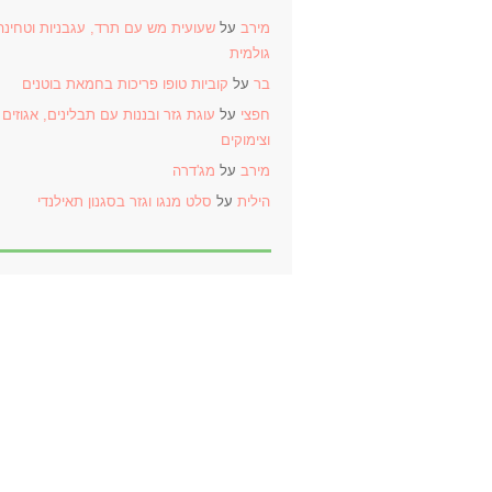
מירב
על
שעועית מש עם תרד, עגבניות וטחינה
גולמית
בר
על
קוביות טופו פריכות בחמאת בוטנים
חפצי
על
עוגת גזר ובננות עם תבלינים, אגוזים
וצימוקים
מירב
על
מג'דרה
הילית
על
סלט מנגו וגזר בסגנון תאילנדי