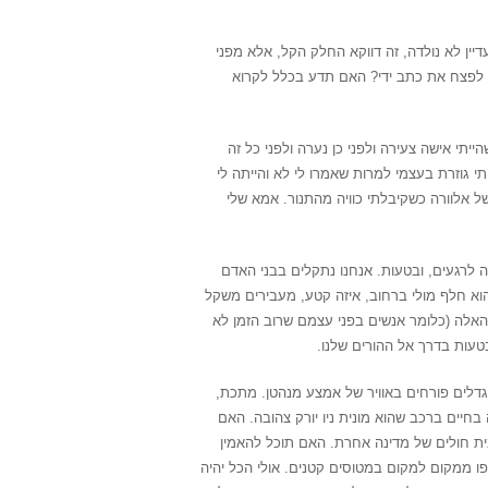
יין לא נולדה, זה דווקא החלק הקל, אלא מפני
 לפצח את כתב ידי? האם תדע בכלל לקרוא
יתי אישה צעירה ולפני כן נערה ולפני כל זה
י גוזרת בעצמי למרות שאמרו לי לא והייתה לי
של אלוורה כשקיבלתי כוויה מהתנור. אמא שלי
זה לרגעים, ובטעות. אנחנו נתקלים בבני האדם
וא חלף מולי ברחוב, איזה קטע, מעבירים משקל
אלה (כלומר אנשים בפני עצמם שרוב הזמן לא
טעות בדרך אל ההורים שלנו.
גדלים פורחים באוויר של אמצע מנהטן. מתכת,
חיים ברכב שהוא מונית ניו יורק צהובה. האם
בית חולים של מדינה אחרת. האם תוכל להאמין
פו ממקום למקום במטוסים קטנים. אולי הכל יהיה