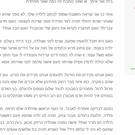
ביתי ואני אימך. או שאני כותבת לה כמה שאני מפחדת.
אחר כך אני קוראת וחושבת שמוזר לכתוב לילדה שלך. לא מפני שהיא עד
שאחרי שהיא תיוולד תהיה לעד נפרדת ממני ושייכת לעצמה. האם תדע
עברית? האם תתעניין לקרוא את היומן שלי מהעבר? האם תבין אותי?
האם היא תוכל להאמין שפעם, שנים לפני שנולדה, כבר הייתי בעולם. שהי
ילדה בעצמי, עם צחוק פרוע וכתמים של תות עץ על הידיים ושיער שהיית
אמא משל עצמי, זו שהיו לה כפות ידיים קרירות והצמידה לי ענף חתוך 
שלא יכולתי לדמיין אפילו שהיתה פעם אישה שלמה לפני שהייתה אמא.
האם אנחנו מכירים את הורינו? לפעמים אנחנו מכירים את הורינו. וגם 
שהם במקרה, כמו איזה מכר רחוק מהתיכון שלא זוכרים את שמו והנה ה
מרגל לרגל, ממהרים במבוכה להגיד שלום מנומס ולהעלם. בני האדם ה
בטוחים איך להיות אדם מבוגר) הם רוב החיים רק משהו שנתקלים בו ב
נסענו לבדיקה ואמרתי לאבנר, זה הנוף הראשון שהילדה שלנו תראה. מ
פלדה, חלונות כחולים. אבנר צחק, תהיה לנו ילדה שתסע פעם ראשונה ב
הילדה הזו תכיר אותי? אישה נמוכה שנולדה הרחק מכאן, בעין כרם, ב
שפעם לא היה לי טלפון נייד? אולי כשהיא תהיה בת שלושים אנשים ירח