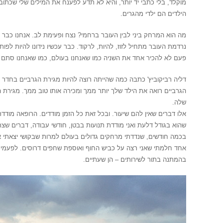
מוקלד, בלי כתבי יד יותר, והיא לא תדע לפענח את המילים שלי שכתובו
הילדים הם ילדי מהגרים.
מה הוא המרחק ביני לבין העובר ברחמי? נצח ופעימת לב. אנחנו כבר ע
נרדמת העובר מתחיל לזוז, להיות, לרקוד. כבר עכשיו נידונו להיות לפות
פעם לא להכיר אחד את השניה כמו שאנחנו בעולם, כמו שאנחנו סתם א
דליה רביקוביץ' כתבה כמה שהייתה רוצה להיות מגירת הגרביים בחדר ש
הגרביים רואה את הילד שלך יותר ממך ומכירה אותו טוב ממך. מגירת ה
שלה.
אלו דברים שאין להם שיעור. ובכל זאת כל הזמן מודדים. הרופאה מודד
שהוא בגודל דלעת ואני מודדת תנועות בבטן, חודשי עבודה, דברים שצר
בכמה חודשים, שנדדתי מרחקים גדולים בעולם למרות שבקושי יצאתי את
אחד חלמתי שאני רצה על כביש החוף ואוספת שחפים דרוסים. לפעמים 
בהמתנה בתור לשירותים – הן שעתיים.