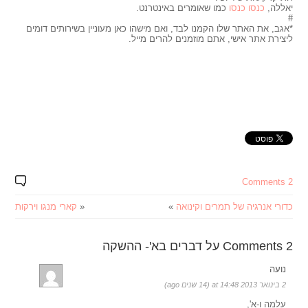
יאללה,
כנסו כנסו
כמו שאומרים באינטרנט.
#
*אגב, את האתר שלו הקמנו לבד, ואם מישהו כאן מעוניין בשירותים דומים
ליצירת אתר אישי, אתם מוזמנים להרים מייל.
2 Comments
כדורי אנרגיה של תמרים וקינואה
»
«
קארי מנגו וירקות
2 Comments על דברים בא'- ההשקה
נועה
2 בינואר 2013 at 14:48 (14 שנים ago)
עלמה ו-א',