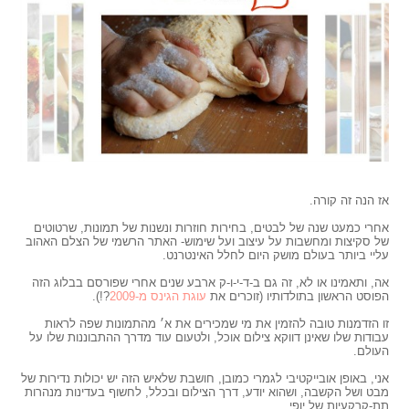
,
אז הנה זה קורה.
,
אחרי כמעט שנה של לבטים, בחירות חוזרות ונשנות של תמונות, שרטוטים
של סקיצות ומחשבות על עיצוב ועל שימוש- האתר הרשמי של הצלם האהוב
עליי ביותר בעולם מושק היום לחלל האינטרנט.
*
אה, ותאמינו או לא, זה גם ב-ד-י-ו-ק ארבע שנים אחרי שפורסם בבלוג הזה
הפוסט הראשון בתולדותיו (זוכרים את
עוגת הגינס מ-2009
?!).
,
זו הזדמנות טובה להזמין את מי שמכירים את א׳ מהתמונות שפה לראות
עבודות שלו שאינן דווקא צילום אוכל, ולטעום עוד מדרך ההתבוננות שלו על
העולם.
–
אני, באופן אובייקטיבי לגמרי כמובן, חושבת שלאיש הזה יש יכולות נדירות של
מבט ושל הקשבה, ושהוא יודע, דרך הצילום ובכלל, לחשוף בעדינות מנהרות
תת-קרקעיות של יופי.