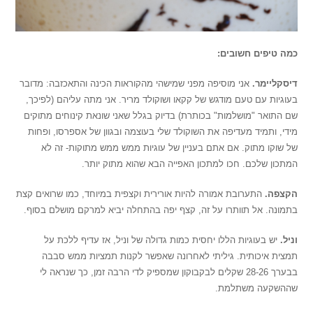
כמה טיפים חשובים:
דיסקליימר.
אני מוסיפה מפני שמישהי מהקוראות הכינה והתאכזבה: מדובר
בעוגיות עם טעם מודגש של קקאו ושוקולד מריר. אני מתה עליהם (לפיכך,
שם התואר "מושלמות" בכותרת) בדיוק בגלל שאני שונאת קינוחים מתוקים
מידי, ותמיד מעדיפה את השוקולד שלי בעוצמה ובגוון של אספרסו, ופחות
של שוקו מתוק. אם אתם בעניין של עוגיות ממש ממש מתוקות- זה לא
המתכון שלכם. חכו למתכון האפייה הבא שהוא מתוק יותר.
הקצפה.
התערובת אמורה להיות אורירית וקצפית במיוחד, כמו שרואים קצת
בתמונה. אל תוותרו על זה, קצף יפה בהתחלה יביא למרקם מושלם בסוף.
וניל.
יש בעוגיות הללו יחסית כמות גדולה של וניל, אז עדיף ללכת על
תמצית איכותית. גיליתי לאחרונה שאפשר לקנות תמציות ממש סבבה
בבערך 28-26 שקלים לבקבוקון שמספיק לדי הרבה זמן, כך שנראה לי
שההשקעה משתלמת.