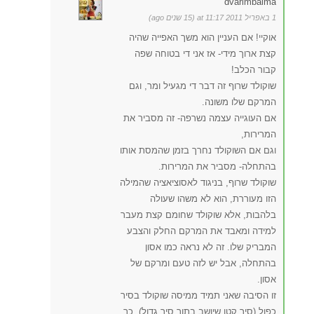
dvarimbalma
1 באפריל 2011 at 11:17 (15 שנים ago)
אוקיי! אם העניין הוא משך האפייה שהיה
קצת ארוך מידי- אז אני די בטוחה שפה
קבור הכלב!
שוקולד שרוף זה דבר די מגעיל ומר, וגם
המרקם שלו משונה.
אם העוגייה עצמה נשרפה- זה מסביר את
המרירות,
וגם אם השוקולד נחרך בזמן שהמסת אותו
בהתחלה- מסביר את המרירות.
שוקולד שרוף, בניגוד לאסוציאציה שהמילה
הזו מעוררת, הוא לא משהו שעולה
בלהבות, אלא שוקולד שחומם קצת מעבר
למידה ומאבד את המרקם החלק והצבע
המבריק שלו. זה לא נראה כמו אסון
בהתחלה, אבל יש לזה טעם ומרקם של
אסון.
זו הסיבה שאני תמיד ממיסה שוקולד בסיר
כפול (סיר קטן שיושב בתוך סיר גדול), כך