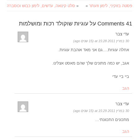
פסטה בזוקיני, לימון וזעתר
»
«
סלט קינואה, עדשים, לימון כבוש וכוסברה
41 Comments על עוגיות שוקולד רכות ומושלמות
עדי צבר
30 במרץ 2011 at 15:28 (15 שנים ago)
אחלה עוגיות….גם אני מאד אוהבת עוגיות.
אגב, יש כמה מתונים שלך שהם מאסט אצלינו.
ביי ביי עדי
הגב
עדי צבר
30 במרץ 2011 at 15:29 (15 שנים ago)
מתכונים התכוונתי…
הגב