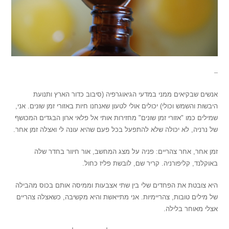
–
אנשים שבקיאים ממני במדעי הגיאוגרפיה (סיבוב כדור הארץ ותנועת
היבשות והשמש וכולי) יכולים אולי לטעון שאנחנו חיות באזורי זמן שונים. אני,
שמילים כמו "אזורי זמן שונים" מחזירות אותי אל פלאי ארון הבגדים המכושף
של נרניה, לא יכולה שלא להתפעל בכל פעם שהיא עונה לי ואצלה זמן אחר.
זמן אחר, אחר צהריים: פניה על מצג המחשב, אור חיוור בחדר שלה
באוקלנד, קליפורניה. קריר שם, לובשת פליז כחול.
היא צובטת את הפחדים שלי בין שתי אצבעות וממיסה אותם בכוס מהבילה
של מילים טובות, צהריימיות. אני מתייאשת והיא מקשיבה, כשאצלה צהריים
אצלי מאוחר בלילה.