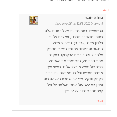
הגב
dvarimbalma
5 באפריל 2011 at 11:58 (15 שנים ago)
השתמשתי בתמצית וניל שעל התווית שלה
כתוב "מדגסקר בורבון", ומיוצרת על ידי
נילסון מאסי (ארה"ב). נראה לי שמה
שחשוב זה לעבוד עם וניל שיש בו מספיק
אלכוהול, ולשמור את הבקבוקון במקרר
אחרי הפתיחה, שלא יאבד את הארומה.
בבית של מאיה מ"בצק אלים" ראיתי איך
מכינים תמצית וניל כזו ממקלות וניל בתוך
בקבוק וודקה. מאז אני אומרת שאעשה כזה
ועדיין לא יצא. אולי אחרי שאלמד על וניל
קצת יותר אכתוב על זה כאן
הגב