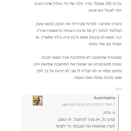
על זה 250 שוקולד מריר חלבי של ורד הגליל שהיה טעים
יותר לאכול כמו שהוא.
והערה אחרונה- למרות שקיררתי את הבצק כמעט שעה,
הצלחתי לגלגל רק את ארבע העוגיות הראשונות ואח"כ
כבר ממש לא (הבצק ממש נדבק והיה בלתי אפשרי). אז
עשיתי עם שתי כפיות.
מצטערת שהתגובה לא מתלהבת אבל כשאני מכינה
עוגיות מהאינטרנט אני שונאת את המחשבה שמישהו הכין
ומתכון מסויו זה לא הצליח לו ואני לא יודעת על כך לפני
שאני מכינה ומגלה זאת בעצמי..
הגב
dvarimbalma
1 באפריל 2011 at 10:14 (15 שנים ago)
הי גלית,
קודם כל, אין צורך להתנצל. זה כמובן
לעניין שהוספת את תגובתך כדי לשתף