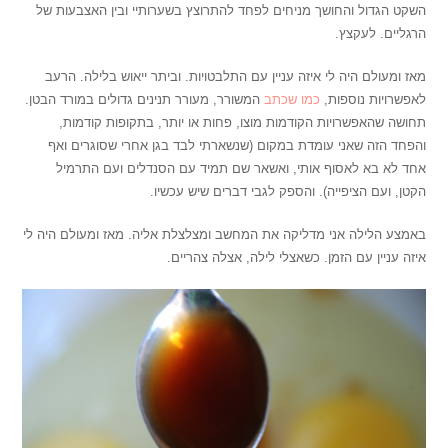
השקט הגדול והחושך מניחים לפחד להתרוצץ בשערותיי ובין האצבעות של
הרגליים. לעקצץ.
מאז ומעולם היה לי איזה עניין עם התלבטויות. וביתר ייאוש בלילה. הרעב
לאפשרויות נוספות,
כמו שכתב
המשורר, מעורר תנינים גדולים במורד הבטן.
תחושה שהאפשרויות הקודמות מוצו, פחות או יותר, בתקופות קודמות,
והפחד הזה שאני עומדת במקום (שנשארתי לבד בגן אחרי שסוגרים ואף
אחד לא בא לאסוף אותי, ואשאר שם תמיד עם הסנדלים ועם התרמיל
הקטן, ועם הציפייה). והספק לגבי דברים שיש עכשיו.
באמצע הלילה אני מדליקה את המחשב ומצלצלת אליה. מאז ומעולם היה לי
איזה עניין עם הזמן. כשאצלי לילה, אצלה צהריים.