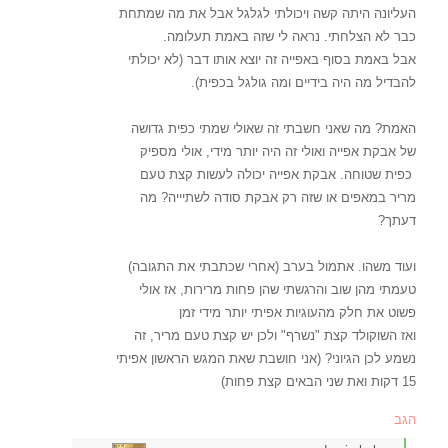
העליונה היתה קשה ויכולתי לגלגל אבל את מה שמתחת
כבר לא הצלחתי. נראה לי שזה באמת תעלומה.
אבל באמת בסוף באפייה זה יוצא אותו דבר (לא יכולתי
להבדיל מה היה בידיים ומה גולגל בכפית).
האמת? מה שאני חשבתי זה שאולי שמתי כפית גדושה
של אבקת אפייה ואולי זה היה יותר מידי, אולי מספיק
כפית שטוחה. אבקת אפייה יכולה לעשות קצת טעם
מריר במאפים או שזה רק אבקת סודה לשתיייה? מה
דעתך?
ועוד משהו. אתמול בערב (אחרי שכתבתי את התגובה)
טעמתי מהן שוב והרגשתי שהן פחות מרירות, אז אולי
פשוט את חלק מהעוגיות אפיתי יותר מידי זמן
ואז השוקולד קצת "נשרף" ולכן יש קצת טעם מריר, זה
נשמע לכן הגיוני? (אני חושבת שאת המגש הראשון אפיתי
15 דקות ואת שני הבאים קצת פחות)
הגב