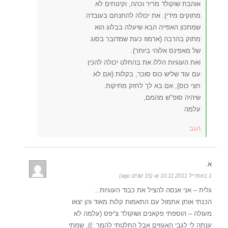
אוהבת שוקולד מריר וכהה, וקינוחים לא
מתוקים מידי). את יכולה להתנחם בעובדה
שמתכון האפייה הבא שיעלה בבלוג הוא
מתוק בהרבה (ארמוז כעת שמדובר בסוג
של מאפינס אלוהי ביותר).
ואת העוגיות הללו את בהחלט יכולה להכין
עם עוד שליש כוס סוכר, בקלות (אם לא
חצי כוס), אם בא לך לחזק מתיקות.
שיהיה סופ"ש מהמם,
עלמה
הגב
א.
1 באפריל 2011 at 10:11 (15 שנים ago)
גלית – אני אנסה להציל את כבוד העוגיות…
הכנתי אותן אתמול עם התאמות קלות מאוד והן יצאו
מעולה – הוספתי פקאנים ושוקולד צ'יפס (עלמה לא
ענתה לי לגבי האגוזים אבל החלטתי להמר :)), שמתי