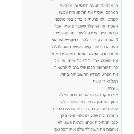
הן מבחינת הטעם הסופי והן מבחינת
המרקם. אוסיף את התיקון הזה עכשיו
למתכון. לא פרטתי כי בד"כ בכל מתכוני
האפייה זה השוקולד שעובדים איתו, אבל
כנראה הייתי צריכה להיות יותר ספציפית.
3. את הבצק צריך לקרר ב
מקפיא
ואז הוא
נהיה הרבה יותר קשה ואפשר פשוט לגלגל
אותו כמו טראפלס. האמת היא שפרסמתי
את הפוסט אחרי לילה בלי שינה, אז יכול
להיות שהמוח הקטן שלי גרם לי להשאיר
את הפריט המידע החשוב הזה בחוץ.
תכל'ס- די טעות.
בקיצור,
אני מתקנת עכשיו את ההערות האלה
בתוך המתכון עצמו. כמו שאת יכולה
לראות יש כאן כמה דברים שיכולים להיות
ההסבר לזה שהעוגיות לא הצליחו לך.
לגבי המתיקות אנחנו כנראה פשוט לא
אוהבות את השוקולד שלנו אותו דבר (אני