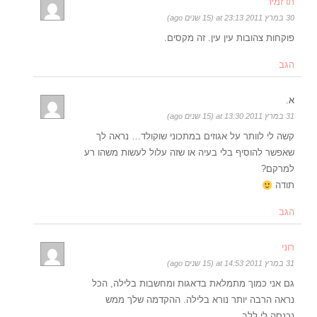
תו זמיר
30 במרץ 2011 at 23:13 (15 שנים ago)
פוקחות צהובות עין עין. זה מקסים.
הגב
א.
31 במרץ 2011 at 13:30 (15 שנים ago)
קשה לי לוותר על אגוזים במתכוני שוקולד… נראה לך
שאפשר להוסיף בלי בעיה או שזה עלול לעשות משהו רע
למרקם?
תודה
הגב
רוני
31 במרץ 2011 at 14:53 (15 שנים ago)
גם אני כמוך מתמלאת בדאגות ומחשבות בלילה, הכל
נראה הרבה יותר נורא בלילה. ההקדמה שלך ממש
נכנסה לי ללב.