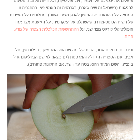
שואלים את עצמכם על העתיד, ועל פוליטיקה, ועל זוגיות ואהבה. נוסעים
להפגנות (בישראל זה שיח ג'ארח, בגרמניה זה האנטי-פא, בהונגריה זו
המחאה על ההומופוביה והניסיון לארגן מצעד גאווה). מתלוננים על העייפות
של השיח הפוסט-מודרני שהשתלט על האקדמיה, על הגזענות מצד אחד
והפוליטיקלי קורקט מצד שני, על
ההתרוששות הכלכלית הצפויה של מדעי
הרוח
.
ובינתיים, במקום אחר, הבית שלי. זה שבהווה המתמשך, בפלורנטין, תל
אביב, עם הספרייה הגדולה והמרפסת (גם כשאני לא שם הבזיליקום גדל
בעציץ, והשכן המוזר ההוא בטח עדיין שר, אם החלונות פתוחים).