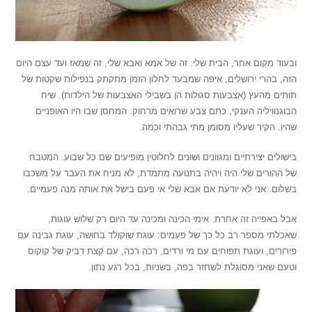
ובעוד מקום אחר, הבית שלי. זה של אמא ואבא שלי, זה שמאז ועד עצם היום
הזה, בהרי ירושלים, איפה שמבעד לחלון הזמן מתקתק בנפילות שקטות של
תותים מהעץ (אצבעות סגולות הן בשבילי האצבעות של הילדות). שיח
הבוגנוויליה הענקי, כתם צבע שרואים מרחוק. המחסן שבו היו האופניים
שהיו. הקיר שעליו מסומן מתי גבהתי וכמה.
בישולים יצירתיים ומגוונים ושונים לחלוטין מופיעים שם כל שבוע. המטבח
של ההורים שלי היה ויהיה בתנועה מתמדת, לא מניח את העבר על משכבו
בשלום. אני לא יודעת אם אבא שלי אי פעם בישל את אותה מנה פעמיים.
אבל באפייה זה אחרת. אימי הכינה ומכינה עד היום רק שלוש עוגות,
שאכלתי מספר רב כל כך של פעמים: עוגת שוקולד בחושה, עוגת גבינה עם
פירורים, ועוגת תפוחים עם מי ורדים, רכה רכה, עם קצת דביק של קוקוס
וטעם שאני מסוגלת לשחזר בפה, בשניות, בכל רגע נתון.