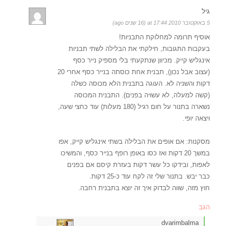
גיל
5 באוקטובר 2010 at 17:44 (16 שנים ago)
אוסיף תרומה למחלוקת התבניות!
בעקבות התגובות, חילקתי את הבלילה לשתי תבניות
אינגליש קייק. מכיוון שנתקעתי בלי מספיק נייר כסף
(עצוב אבל נכון), תבנית אחת כוסתה בנייר כסף אחרי 20
דקות והשניה לא. העוגה בתבנית הלא מכוסה כשלה
(קשה למעלה, לא עשויה בפנים). התבנית המכוסה
נשארה בתנור על חום רגיל (180 מעלות) עוד כחצי שעה,
ויצאה יופי.
מסקנות: אם אופים את הבלילה בשתי אינגליש קייק, אפו
במשך 20 דקות ואז כסו באופן רופף בנייר כסף, והמשיכו
לאפות, ובידקו כל עשר דקות בעזרת קיסם אם בפנים
כבר יבש. בתנור שלי זה לקח עוד כ-25 דקות.
חוץ מזה, שווה לבדוק איך זה יוצא בתבנית רחבה.
הגב
dvarimbalma