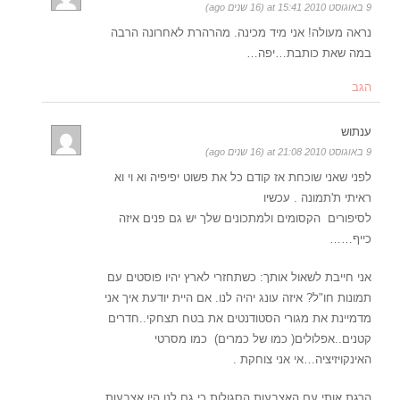
9 באוגוסט 2010 at 15:41 (16 שנים ago)
נראה מעולה! אני מיד מכינה. מהרהרת לאחרונה הרבה
במה שאת כותבת…יפה…
הגב
ענתוש
9 באוגוסט 2010 at 21:08 (16 שנים ago)
לפני שאני שוכחת אז קודם כל את פשוט יפיפיה וא וי וא
ראיתי ת'תמונה . עכשיו
לסיפורים הקסומים ולמתכונים שלך יש גם פנים איזה
כייף……
אני חייבת לשאול אותך: כשתחזרי לארץ יהיו פוסטים עם
תמונות חו"ל? איזה עונג יהיה לנו. אם היית יודעת איך אני
מדמיינת את מגורי הסטודנטים את בטח תצחקי..חדרים
קטנים..אפלולים( כמו של כמרים) כמו מסרטי
האינקויזיציה…אי אני צוחקת .
הרגת אותי עם האצבעות הסגולות כי גם לנו היו אצבעות