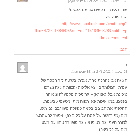
20 בדצמבר 2010 at 22:57 (16 שנים ago)
עוד תגלית: זה טעים גם עם אגסים!
יש תמונה כאן:
http://www.facebook.com/photo.php?
fbid=472721684606&set=o.211516450378&notif_t=p
hoto_comment
הגב
חן
25 באפריל 2011 at 2:46 (15 שנים ago)
העוגה אכן נחרכת מהר. אפיתי בשיטת נייר הכסף של
עמיתיי המלומדים ויצא אליפות (קצוות העוגה נשרפו
טיפונת אבל לאנורא) – קריספית מלמעלה ונימוחה
בפנים, במין איכות פאי תפוחימית. מטעמי טבעונות,
החלפתי את הביצים בקמח טפיוקה מעוורבב עם מעט
מים (כף גדושה של קמח על כל ביצה). אפשר להשתמש
לצורך העניין גם בטופו (70 גר' טופו רך טחון עם מעט
מים על כל ביצה)