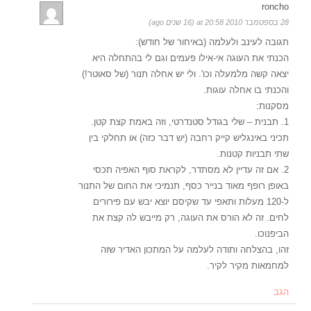
roncho
28 בספטמבר 2010 at 20:58 (16 שנים ago)
תגובה לעינב ולעלמה (באיחור של חודש):
הכנתי את העוגה אי-אילו פעמים וגם לי בהתחלה היא
יצאה קשה מלמעלה וכו'. ולי יש אחלה תנור (של סאוטר!)
והכנתי בו אחלה עוגות.
מסקנות:
1. תבנית – שלי בגודל סטנדרטי, וזה באמת קצת קטן.
תכיני באינגליש קייק רחבה (יש דבר כזה) או תחלקי בין
שתי תבניות קטנות.
2. אם זה עדיין לא מסתדר, לקראת סוף האפיה תכסי
באופן רופף מאוד בנייר כסף, תנמיכי את החום של התנור
ל-120 מעלות ותאפי עד שקיסם יוצא יבש עם פירורים
לחים. זה לא הורס את העוגה, רק מייבש לה קצת את
הביפנוכו.
זהו, בהצלחה ותודה לעלמה על המתכון האדיר שזה
למחמאות מקיר לקיר.
הגב