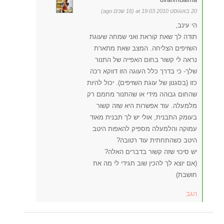
20 באוגוסט 2010 at 19:03 (16 שנים ago)
הי עינב,
תודה לך שאת קוראת ואני שמחה שעוגת
השזיפים הצליחה. המצב שאת מתארת
נראה לי קשור בחום האפייה של התנור
שלך- כי בדרך כלל העוגה הזו דווקא רכה
כזו (בסגנון של עוגת השזיפים). יכול להיות
שהחום גבוהה מידי או שהתנור מחמם רק
מלמעלה. עוד אפשרות היא שזה קשור
בעומק התבנית, אולי יש לך תבנית מאוד
עמוקה והלמעלה מספיק להאפות היטב
היטב כשהתחתית עוד רטובה?
יש סיכוי שזה קשור בדברים האלה?
(אם יוצא לך להכין שוב תגידי לי מה את
חושבת)
הגב