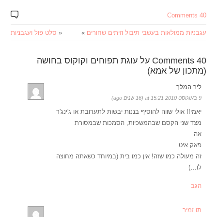
40 Comments
עגבניות ממולאות בעשבי תיבול וזיתים שחורים
»
«
סלט פול ועגבניות
40 Comments על עוגת תפוחים וקוקוס בחושה
(מתכון של אמא)
ליר המלך
9 באוגוסט 2010 at 15:21 (16 שנים ago)
יאמי!! אולי שווה להוסיף בננות יבשות לתערובת או ג'ינג'ר
מצד שני הקסם שבהמשכיות, הסמכות שבמסורת
אה
פאק איט
זה מעולה כמו שזה! אין כמו בית (במיוחד כשאתה מחוצה
לו…)
הגב
תו זמיר