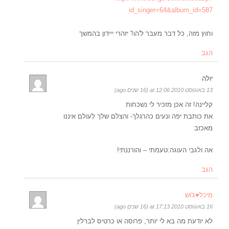
id_singer=64&album_id=587
וחוץ מזה, כל דבר מעבר ל'הו!' יזהרי ייידון בהמשך
הגב
יולה
13 באוגוסט 2010 at 12:06 (16 שנים ago)
קליינה! זה אכן מזכיר לי נשכחות
את כותבת יפה ונעים כהרגלך- והצלם שלך לעולם איננו
מאכזב
אה ולגבי העוגה:טעמתי – והורננתי!
הגב
מיכל♥ג'וש
16 באוגוסט 2010 at 17:13 (16 שנים ago)
לא יודעת מה בא לי יותר, פרוסה או כרטיס לברלין