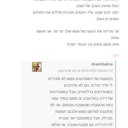
כאלו מהעץ הענקי של השכן
כמה ימים ישבנו עליו רוקמים תוכניות וזוללים את התותים
השחורים האלו.
אני מריחה את העוגה של אמא שלך עד פה. אני אעשה
אותה.
איזה פוסט מתוק איך נהנתי- תודה!
הגב
dvarimbalma
10 באוגוסט 2010 at 18:09 (16 שנים ago)
המעונות של הסטודנטים ממש לא מזכירים
לי חדרי נזירים, הם לא מרהיבים
בסטנדרטים ברלינאיים, אבל בסטנדרטים
של דירה בתל אביב זה ממש בסדר גמור
(חוץ מהעובדה שהמטבח מבאס). אני לא
מתכננת לפרסם ממש אלבום תמונות
מברלין, אבל בספטמבר אני עוברת
לדירה-דירה עם מטבח-מטבח, אז יצולמו