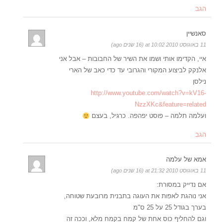
הגב
סאנשיין
11 באוגוסט 2010 at 10:02 (16 שנים ago)
איי, הקדימו אותי ושמו את השיר של החבובות – אבל אני
אלנקק לביצוע המקורי והגרובי עד כדי כאב של הארי
נילסן
http://www.youtube.com/watch?v=kV16-
NzzXKc&feature=related
ועלמה תלמה – פוסט יפהפה. כרגיל, בעצם
הגב
אמא של עלמה
11 באוגוסט 2010 at 21:32 (16 שנים ago)
אם נדייק במסורת:
אני נוהגת לאפות את העוגה בתבנית מרובעת שטוחה,
בערך בגודל 25 על 25 ס"מ
וגם להחליף כוס אחת של קמח בקמח מלא, וככה זה