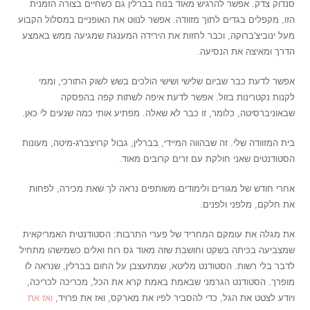
סנדוק צדק. אפשר להרגיש מאוד בנוח בברלין גם כשחיים בצורה הזמנית
הזו, מקפלים בגדים לתוך מזוודה. אפשר לנווט את האופניים במסלול הקבוע
מעל ינוביצ'ברוקה, וכבר לחזות את הירידה המענגת שמגיעה ממש באמצע
הדרך ומאיצה את הנסיעה.
אפשר לדעת כבר שביום שלישי ושישי הולכים בשש לשוק התורכי, וממי
לקנות נקטרינות בזול. אפשר לדעת איפה לשתות קפה בהפסקה
שבאוניברסיטה, כלומר, זו כבר לא שאלה. מפתיע אותי כמה שנעים לי כאן.
בית המזוודה שלי. זה שבהווה המיידי, בברלין, גבול קרויצברג-מיטה, מעונות
הסטודנטים שאני חולקת עם זרים קרובים מאוד.
אחרי חודש של מגורים ולימודים משותפים נראה לך שאת מכירה, לפחות
את חלקם, מלפני ולפנים.
את מגלה את עומקם המחריד של פערי התרבות: הסטודנטית האמריקאית
שמצביעה בכיתה בשקט וחושבת שזה מאוד גס רוח ואלים כשמישהו מתחיל
לדבר בלי רשות. הסטודנט מליטא, שמתעצבן על החום בברלין, שנראה לו
מופרך. הסטודנט הגרמני שבאמת באמת קרא את הכל, מכריכה לכריכה,
ויודע לצטט את הגל, כדי להסביר לפיו את מארקס, ואז את פרויד,
ואז את