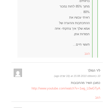
ברווחים.
מתוך 85% לחות נמכור
80% .
ראיתי עכשיו את
ההתכתבות וההערה של
אמא שלך איך צחקתי- איזה
חמודות אתן.
תעשי חיים…
הגב
ליר המלך
10 באוגוסט 2010 at 15:08 (16 שנים ago)
כמובן השיר מהחבובות
http://www.youtube.com/watch?v=1wg_L0wGTyA
הגב