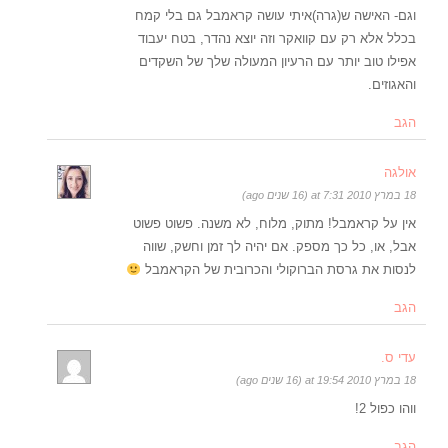
וגם- האישה ש(גרה)איתי עושה קראמבל גם בלי קמח
בכלל אלא רק עם קוואקר וזה יוצא נהדר, בטח יעבוד
אפילו טוב יותר עם הרעיון המעולה שלך של השקדים
והאגוזים.
הגב
אולגה
18 במרץ 2010 at 7:31 (16 שנים ago)
אין על קראמבל! מתוק, מלוח, לא משנה. פשוט פשוט
אבל, או, כל כך מספק. אם יהיה לך זמן וחשק, שווה
לנסות את גרסת הברוקולי והכרובית של הקראמבל
הגב
עדי ס.
18 במרץ 2010 at 19:54 (16 שנים ago)
ווהו כפול 2!
הגב