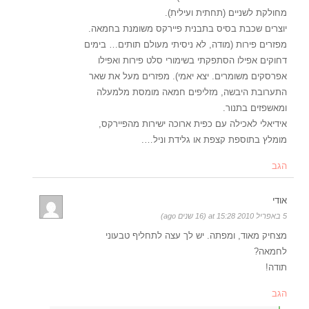
מחולקת לשניים (תחתית ועילית).
יוצרים שכבת בסיס בתבנית פיירקס משומנת בחמאה.
מפזרים פירות (מודה, לא ניסיתי מעולם תותים… בימים
דחוקים אפילו הסתפקתי בשימורי סלט פירות ואפילו
אפרסקים משומרים. יצא יאמי). מפזרים מעל את שאר
התערובת היבשה, מזליפים חמאה מומסת מלמעלה
ומאשפזים בתנור.
אידיאלי לאכילה עם כפית ארוכה ישירות מהפיירקס,
מומלץ בתוספת קצפת או גלידת וניל….
הגב
אודי
5 באפריל 2010 at 15:28 (16 שנים ago)
מצחיק מאוד, ומפתה. יש לך עצה לתחליף טבעוני
לחמאה?
תודה!
הגב