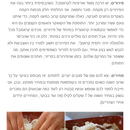
פירורים.
יש הרבה מאוד ואריציות לקראמבל, כשהבסיסית ביותר בונה את
הפירורים רק מקמח, סוכר וחמאה. אני החלפתי חלק מכמות הקמח
בשקדים טחונים לאבקה, כאלה שמרקמם קרוב כמעט לקמח, כדי שיתנו
טעם עשיר ומורכב יותר. התוספת של הקוואקר והאגוזים הקצוצים גס היא
כדי לאפשר טקסטורה קראנצ'ית במיוחד של פירורים. מכינים קראמבל מכל
מיני פירות, אבל תותים הם נוזליים ורכים במיוחד, ולכן זה כיף שהכיסוי
מלמעלה יהיה יחסית קראנצ'י. את הפירורים חשוב לפורר בין האצבעות ולא
לגבש לגוש בצק אחיד, וגם להכניס לפריזר כשמסיימים להכין אותם, מה
ששומר על המרקם שלהם. בזמן שהפירורים בפריזר, חותכים ושוטפים את
התותים.
מחירים.
יצא להם שם של סנובים יקרים, לתותים. זה מבוסס בעיקר על כך
שרוב השנה כשהם נמכרים זה בקופסאות פצפונות ובמחיר מופקע. ובכן, אני
חייבת לספר לכם שממש עכשיו (ובטח רק לעוד כמה שבועות) הם נמכרים
בשוק במחיר השווה של 7 שקלים לקילו (וזה עוד בבוקר, המחירים יורדים
אחרי הצהריים).