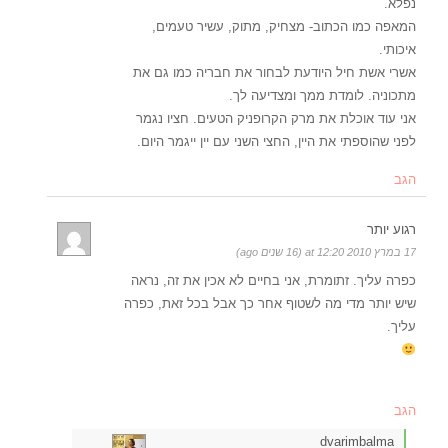
נפלא.
המאפה כמו הכתוב- מצחיק, מתוק, עשיר טעמים,
איכותי.
אשרי אשת חיל היודעת לבחור את חבריה כמו גם את
מתכוניה. לומדת ממך ומצדיעה לך.
אני עוד אוכלת את מרק הקרופניק הטעים. חציו נגמר
לפני שהוספתי את היין, החצי השני עם יין ייגמר היום.
הגב
רגוע יותר
17 במרץ 2010 at 12:20 (16 שנים ago)
כפרה עליך. זתומרת, אני בחיים לא אכין את זה, נראה
שיש יותר מדי מה לשטוף אחר כך אבל בכל זאת, כפרה
עליך.
הגב
dvarimbalma