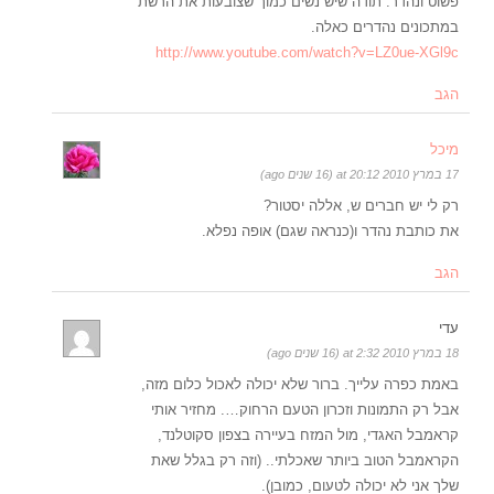
פשוט ונהדר. תודה שיש נשים כמוך שצובעות את הרשת
במתכונים נהדרים כאלה.
http://www.youtube.com/watch?v=LZ0ue-XGl9c
הגב
מיכל
17 במרץ 2010 at 20:12 (16 שנים ago)
רק לי יש חברים ש, אללה יסטור?
את כותבת נהדר ו(כנראה שגם) אופה נפלא.
הגב
עדי
18 במרץ 2010 at 2:32 (16 שנים ago)
באמת כפרה עלייך. ברור שלא יכולה לאכול כלום מזה,
אבל רק התמונות וזכרון הטעם הרחוק…. מחזיר אותי
קראמבל האגדי, מול המזח בעיירה בצפון סקוטלנד,
הקראמבל הטוב ביותר שאכלתי.. (וזה רק בגלל שאת
שלך אני לא יכולה לטעום, כמובן).