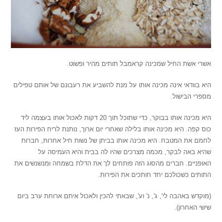
אשרי אשת החיל שמכינה קראמבל תותים מהיר ופשוט.
היא בוודאי אינה מכינה אותו על מנת להשביע את רעבונם של אותם טפילים
מספרי הבישול.
היא מכינה אותו בבוקר, כדי שתוכל תוך 20 דקות לאכול אותו בעצמה ליד
כוס קפה. היא מכינה אותו בלילה שאחרי יום ארוך, נותנת לריח הפירות העז
לחמם את המטבח. היא מכינה אותו בביתן של נשות חיל אחרות, חברות
שהיא באה לבקר, מכמה מצרכים שהיו לה בבית והיא העמיסה על
האופניים. חברים מהסוג הזה פותחים לך את הדלת בשמחה ומנשנשים את
התותים כשכולכם יחד חותכים את הפירות.
(מוקדש באהבה לי', ג', נ' וע', שבאתי להכין ולאכול איתם ארוחת ערב ביום
שישי האחרון).