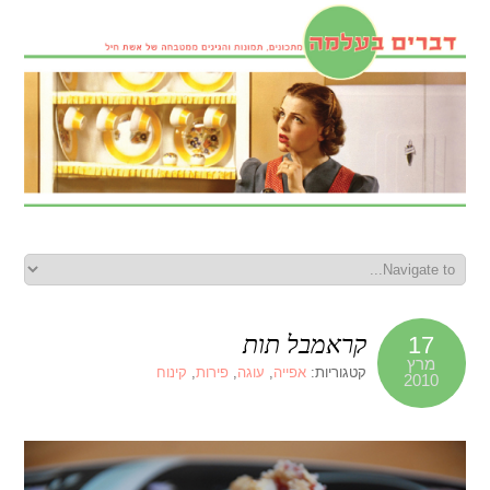
קראמבל תות
17
מרץ
קטגוריות:
אפייה
,
עוגה
,
פירות
,
קינוח
2010