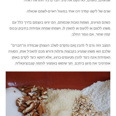
שמעולם, מעולם, לא תקפו את סיפי חברים בלי התראה ראויה.
שנים של ליקוט קפדני זיכו אותי במעגל ראויים-לשמם שכאלה.
כשהם מגיעים, נשמות טובות שכמותם, הם יגיעו בעצמם בדרך כלל עם
משהו ללגום או ללעוס או להאזין לו, וישמחו שמחה אמיתית בחיבוק ובכוס
קפה שחור, אם נגמר החלב.
המצב הזה גרם לי להבין (אם נתקדם לשלב העצות) שבמידה וה"חברים"
שלכם הוא משהו שמגיע בקבוצות גדולות ודורש מכם להאכיל אותו, הסוגיה
האמיתית אינה כיצד להכין מטעמים-ברגע, אלא דווקא כיצד לקדם באופן
אופרטיבי את מיגון ביתכם, תוך שימוש באמצעי לוחמה קונבנציונאלית.