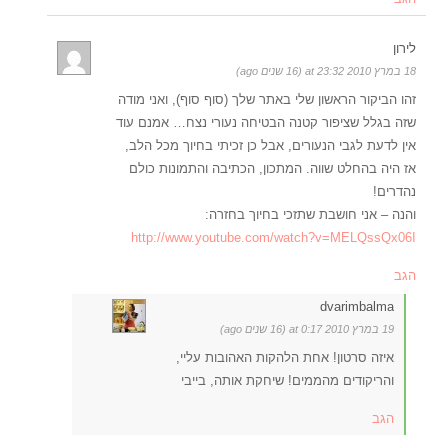
לירון
18 במרץ 2010 at 23:32 (16 שנים ago)
זהו הביקור הראשון שלי באתר שלך (סוף סוף), ואני מודה
שזה בגלל שציפור קטנה הבטיחה נעורי נצח… אמנם עוד
אין לדעת לגבי הנעורים, אבל כן זכיתי בחיוך מכל הלב,
אז היה בהחלט שווה. המתכון, הכתיבה והתמונות כולם
נהדרים!
והנה – אני חושבת שתזכי בחיוך בחזרה:
http://www.youtube.com/watch?v=MELQssQx06I
הגב
dvarimbalma
19 במרץ 2010 at 0:17 (16 שנים ago)
איזה סרטון! אחת הלהקות האהובות עליי,
והריקודים מהממים! שיחקת אותה, בייבי
הגב