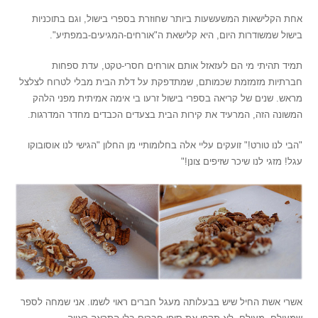
אחת הקלישאות המשעשעות ביותר שחוזרת בספרי בישול, וגם בתוכניות
בישול שמשודרות היום, היא קלישאת ה"אורחים-המגיעים-במפתיע".
תמיד תהיתי מי הם לעזאזל אותם אורחים חסרי-טקט, עדת ספחות
חברתיות מזמזמת שכמותם, שמתדפקת על דלת הבית מבלי לטרוח לצלצל
מראש. שנים של קריאה בספרי בישול זרעו בי אימה אמיתית מפני הלהק
המשונה הזה, המרעיד את קירות הבית בצעדים הכבדים מחדר המדרגות.
"הבי לנו טורט!" זועקים עליי אלה בחלומותיי מן החלון "הגישי לנו אוסובוקו
עגל! מזגי לנו שיכר שזיפים צונן!"
אשרי אשת החיל שיש בבעלותה מעגל חברים ראוי לשמו. אני שמחה לספר