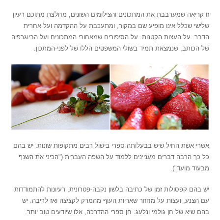
זו קריאה שמערבבת את המתכונים והצילומים השונים, מחלצת מתוכם רעיון
שלישי שכלל אינו מופיע שם במקור, ומתעכבת על ההקדמה ועל אחרית
הדבר. על העצות הקטנות. על הסיפורים שמאחורי המתכונים ועל הביוגרפיה
של הכותב, שנמצאת תמיד בשולי המשפטים הללו של לפני-המתכון.
אשרי אשת החיל שיש בבעלותה ספרי בישול רבים מתקופות שונות. יש בהם
כל כך הרבה דברים מעניינים ללמוד על השפה העברית ("הכיני את השנף
מבעוד מועד").
יש בהם קפסולות זמן של כתיבה בלשון נקבה-פטרונית, רעיונות להתמודדות
עם הצנע, ועצות על מחזור שאריות העוף מהמרק לקציצה ואז לריבה. יש
בהם שיא של חן גולמי ונלעג: חן ספרי ההדרכה, אלו שיודעים טוב יותר.