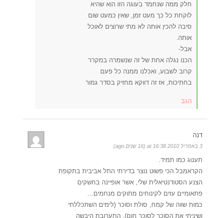
חלק ממה שנחמד בעוגה הזו הוא שהיא
לוקחת כל כך מעט זמן, שאין כמעט שום
סיבה להכין אותה לא מתי שרוצים לאוכל
אותה.
אבל-
הכנו נגלה אחת של זה שנשמרה במקרר
קרוב לשבוע, ואכלנו ממנה כל פעם
בחתיכות, אז זה דווקא מחזיק בסדר גמור
הגב
דנה
3 באפריל 2010 at 16:38 (16 שנים ago)
תענוג כמו תמיד.
הקראמבל הכי פשוט נוצר בדירתי התל אביבית בתקופת
הצנע הסטודנטיאלית שלי, אשר אופיינה בחשקים
פתאומיים עזים לקינוחים מתוקים מנחמים…
כמות שווה של קמח, סולת וסוכר (לימים השתכללתי
ושיניתי את הסוכר לסוכר חום). התערובת היבשה