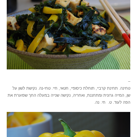
–
טחינה. תחינת קרביי, תוחלת כיסופיי, חטאי, חיי. טחי-נה. נקישת לשון על
שן, המייה גרונית ומתחננת, ואחריה, נקישה שנייה במעלה החך שפוערת את
הפה לעוד. ט. חי. נה.