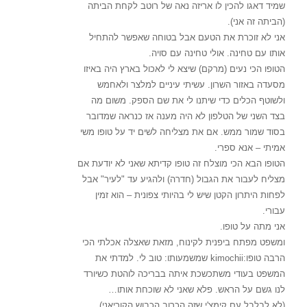
שמיד דאגו להכין לו אריזה נאה של רוטב לקחת הביתה
(הביתה זה אני).
אני לא זוכרת את הטעם אבל בטוחה שאפשר להתחיל
אותו עם טחינה. אולי טחינה עם סויה.
הטופו הכי נעים (מרקם) שיצא לי לאכול בארץ היה באיזו
מסעדה באזור השרון. עשיתי עיניים למלצר ולאחמש
ולשוטף הכלים כדי שיתנו לי את שם הספק. משום מה
בצד השני של הטלפון לא היה מענה אז כנראה שמדובר
בסוד שמור ממש. אם את מצליחה לשים יד על טופו משי
אמיתי – אנא ספרי.
הטופו הבא הכי מוצלח זה טופו קדיתא שאני לא יודעת אם
מצליח לעבור את הגבול (חדרה) ולהגיע עד "לעיר" אבל
לפחות היתרון הקטן שיש לי בהיותי צפונית – הוא זמין
עבורי.
אני מתה על טופו.
ומשפט מפתח ביפנית לקינוח, מזאת שאצלה אכלתי הכי
הרבה טופו:kimochii שמשמעותו: טוב לי. למדתי את
המשפט בעודי משתכשכת איתה בבריכה לוהטת כשיורד
לנו גשם על הראש. פלא שאני לא שוכחת אותו…
(לא לבלבל עם קימצ'י שזה הכרוב הכבוש הקוריאני)