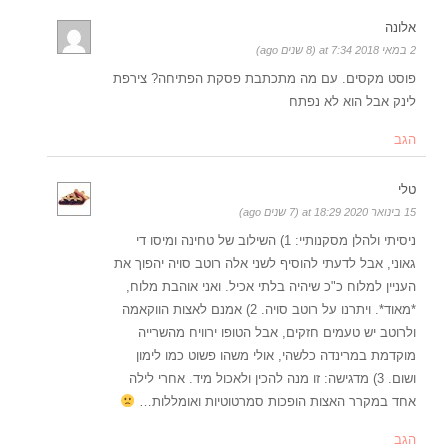
אלונה
2 במאי 2018 at 7:34 (8 שנים ago)
פוסט מקסים. עם מה מתכתבת פסקת הפתיחה? צירפת
לינק אבל הוא לא נפתח
הגב
טלי
15 בינואר 2020 at 18:29 (7 שנים ago)
ניסיתי ולהלן מסקנותיי: 1) השילוב של טחינה ומיסו די
גאוני, אבל לדעתי להוסיף לשני אלה רוטב סויה יהפוך את
העניין למלוח כ"כ שיהיה בלתי אכיל. ואני אוהבת מלוח,
*מאוד*. ויתרנו על רוטב סויה. 2) אמנם לאצות הווקאמה
ולרוטב יש טעמים חזקים, אבל הטופו ירוויח מהשרייה
מוקדמת במרינדה כלשהי, אולי משהו פשוט כמו לימון
ושום. 3) מדגישה: זו מנה להכין ולאכול מיד. אחרי לילה
אחד במקרר האצות הופכות סמרטוטיות ואומללות…
הגב