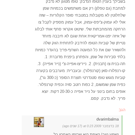
בשבילך בעניין הטופו הנדבק: טופו מטוגן לא נדבק
למחבת (גם טפלון) רק אם משתמשים בכמויות שמן
שלחלוטין לא מקובלות במטבחי סופר הקלוריות – שזה
אולי לא עמוק-צ'יפס-עמוק, אבל עמוק מספיק לקבל צו
הרחקה מהמחבתות שלי. שיטוט אקראי סחף אותי לבלוג
של איזה יפנו-אמריקאית אחת שגם לא חיבבה מיוחד
נטייתן של קוביות הטופו להידבק לתחתית הווק שלה
ולהשאיר שם את כל המעטה השרוף-פריך בהעדר כמויות
בלתי סבירות של שמן, והפתרון ביפנית מדוברת: 1.
תה-בנית-צו (תבנית). 2. נייריצו-אפייה-צ'י (נייר אפייה). 3.
קו-רנפלורו-סאן (קורנפלור). ובעברית: מערבבים בקערה
קוביות מגוש טופו סטנדרטי תוצרת הסופר (כ-300 גר'),
כפית שמן שומשום, 2 כפות רוטב סויה וכפית קורנפלור.
אופים בחום בינוני על נייר אפייה כ-20-30 דקות. יוצא
פריך. לא נדבק. קסם.
הגב
dvarimbalma
18 בדצמבר 2009 at 0:23 (17 שנים ago)
נשמע טוב! האמת היא שבזמן האחרון כל