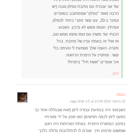
עוד אני עובדת עם מחבת טפלון טובה (יש
הרבה מאוד "טפלון" שמסתובב בסופרים
ונמכר ב-20, עם קשר מקרי ביותר לטפלון
אמיתי)- הטופו ממש לא נדבק. השבוע
הכנתי עוד משהו עם טופו שיצא ממש טוב,
אז אולי זה באמת עניין של מחבת. בכל
מקרה- העצה שלך נשמעת לי טעימה בלי
קשר. וסחטיין על היפנית הרהוטה.
איך אומרים "אשת חיל" ביפנית?
הגב
נעמה
22 בינואר 2010 at 13:59 (17 שנים ago)
כשבנזוגי היה בנסיעת עבודה ליפן (זאת שבגללה אחר כך
נסענו ליפן לכמה חודשים) הוא פונק על ידי מארחיו
כמיטב המסורת היפנית. באחת הארוחות היה רוטב
שומשום מרטיט חיך שגרם לו להתלהבות גדולה כלכך