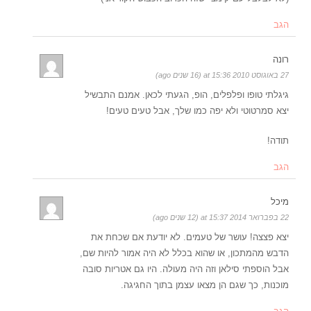
הגב
רונה
27 באוגוסט 2010 at 15:36 (16 שנים ago)
גיגלתי טופו ופלפלים, הופ, הגעתי לכאן. אמנם התבשיל
יצא סמרטוטי ולא יפה כמו שלך, אבל טעים טעים!
תודה!
הגב
מיכל
22 בפברואר 2014 at 15:37 (12 שנים ago)
יצא פצצה! עושר של טעמים. לא יודעת אם שכחת את
הדבש מהמתכון, או שהוא בכלל לא היה אמור להיות שם,
אבל הוספתי סילאן וזה היה מעולה. היו גם אטריות סובה
מוכנות, כך שגם הן מצאו עצמן בתוך החגיגה.