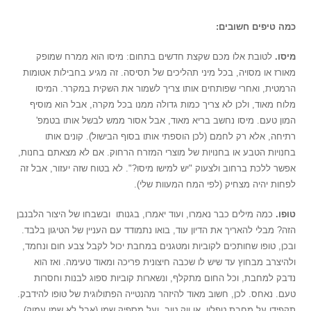
כמה טיפים חשובים:
מיסו.
לטובת אלו מכם שקצת חדשים בתחום: מיסו הוא ממרח שמופק
מאורז או מסויה, בכל מיני תהליכים של תסיסה. זה מגיע בחבילות אטומות
הרמטית, ואחרי שפותחים אותו צריך לשמור את השקית במקרר. המיסו
מלוח מאוד, ולכן לא צריך כמות גדולה ממנו בכל מקרה, אבל הוא מוסיף
המון טעם. מיסו נחשב בריא מאוד, אבל אסור ממש לבשל אותו בטמפ'
רתיחה, אלא רק לחמם (לכן הוספתי אותו בסוף הבישול). קונים אותו
בחנויות הטבע או בחנויות של מוצרי המזרח הרחוק. אם לא מצאתם בחנות,
אפשר ללכת ברחוב ולצעוק "יש למישו מיסו?". לא בטוח שזה יעזור, אבל זה
לפחות יהיה מצחיק (לפי המח המעוות שלי).
טופו.
כמה מילים כבר נאמרו, ועוד יאמרו, בגנותו ובשבחו של היצור הלבנבן
הזה? מבלי להאריך את הדיון עוד, בואו נתמודד עם העניין של הטיגון בלבד.
ובכן, טופו שחותכים לקוביות ומטגנים במחבת יכול לקבל צבע חום ונחמד,
ולהיצרב מבחוץ עד שיש לו שכבה חיצונית פריכה ומאוד טעימה. ואז הוא
נדבק למחבת, וכל החום מתקלף, ונשארות קוביות ספוג לבנות וחסרות
טעם. נאחס. לכן, חשוב מאוד להיזהר מהנטייה הפתולוגית של טופו להידבק.
תקפידו על מחבת טפלון, או ווק טוב, ועל מספיק שמן (אבל לא שמן עמוק).