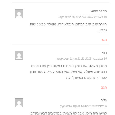
תהלה שמש
19 באפריל 2015 at 22:18 (11 שנים ago)
חוזרת שוב ושוב למתכון הנפלא הזה. מומלץ וטבעוני שזה
נפלא!!!
הגב
רוני
14 בנובמבר 2015 at 21:21 (11 שנים ago)
מתכון מעולה. גם חומץ תפוחים במקום היין עם תוספת
דבש יוצא מעולה. אני משץמשץ בטופו קפוא מופשר חתוך
קטן – יותר טעים בטיגון לדעתי
הגב
גליה
6 באפריל 2016 at 14:42 (10 שנים ago)
למישו היה מיסו. אבל לא מצאתי במרכיבים דבש ובשלב