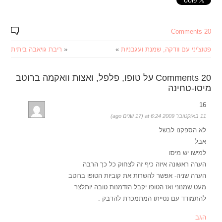
20 Comments
פטוצ'יני עם וודקה, שמנת ועגבניות
»
«
ריבת גויאבה ביתית
20 Comments על טופו, פלפל, ואצות וואקמה ברוטב
מיסו-טחינה
16
11 באוקטובר 2009 at 6:24 (17 שנים ago)
לא הספקנו לבשל
אבל
למישו יש מיסו
הערה ראשונה איזה כיף זה לצחוק כל כך הרבה
הערה שניה- אפשר להשרות את קוביות הטופו ברוטב
מעט שמנוני ואז הטופו יקבל הזדמנות טובה יותלצר
להתמודד עם נטייתו המתמכרת להדבק .
הגב