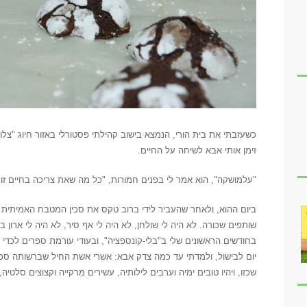
כשעזבתי את בית הורי, הנמצא בישוב קהילתי פסטורלי באזור חיוג "צלול-
זימן אותי אבא לשיחה על החיים.
"עלמושקה", הוא אמר לי בפנים חמורות, "כל מה שאת צריכה בחיים זו
ביום ההוא, ולאחר שהעביר לידי ברוב טקס את סכין המטבח האמיתית 
שותפים שכורה. לא היה לי שולחן, לא היה לי אף סיר, לא היה לי ארון ב
בחודשים הראשונים שלי ב"בלי-קונספציה", ובעודי עורמת ספרים לכדי
יום לבישול, ולמדתי עד כמה צדק אבא: אשרי אשת החיל שברשותה סכין
שכזו, ויהיו טובים ימיה וערבים לילותיה, עשירים מרקייה וקצוצים סלטיה,