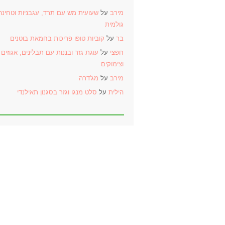
מירב
על
שעועית מש עם תרד, עגבניות וטחינה
גולמית
בר
על
קוביות טופו פריכות בחמאת בוטנים
חפצי
על
עוגת גזר ובננות עם תבלינים, אגוזים
וצימוקים
מירב
על
מג'דרה
הילית
על
סלט מנגו וגזר בסגנון תאילנדי