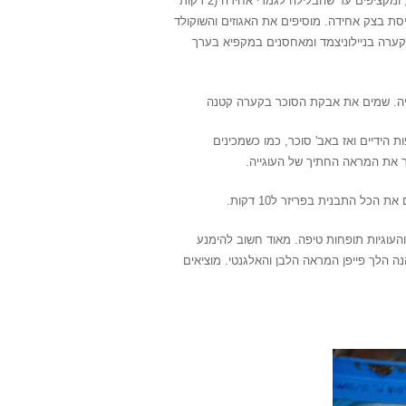
1. מערבבים במיקסר בקערה אחת את החמאה, הסוכר, הביצה והוניל, ומקציפים עד שהבלילה לגמרי אחידה (2 דקות
סת בצק אחידה. מוסיפים את האגוזים והשוקולד
קערה בניילוניצמד ומאחסנים במקפיא בערך
 הידיים ואז באב' סוכר, כמו כשמכינים
ר את המראה החתיך של העוגייה.
יפוי הסוכר נסדק והעוגיות תופחות טיפה. מאוד חשוב להימנע
להישרף, והנה הלך פייפן המראה הלבן והאלגנטי. מוציאים