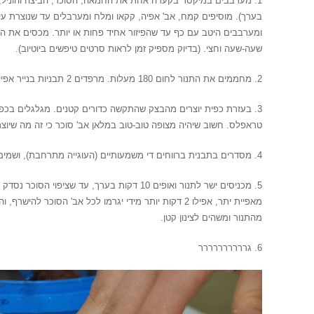
בערך). מוסיפים קמח, אב' אפיה, קקאו ומלח ומערבלים עד שנוצרת עי
ומערבבים היטב עם כף עד שהפיזור אחיד פחות או יותר. מכסים את ה
שעה-שעה וחצי. (בדיוק מספיק זמן לראות סרטים טיפשים ביוטיוב).
2. מחממים את התנור לחום 180 מעלות. מרפדים 2 תבניות בנייר אפייה. שמים את אבקת הסוכר בקערה קטנה
3. בעזרת כפית יוצרים מהבצק שהתקשה כדורים קטנים. מגלגלים בכפות
טראפלס. חשוב שיהיה מצופה טוב-טוב במלאן אב' סוכר כי זה מה שיוצ
4. מסדרים בתבנית ברווחים די משמעותיים (העוגייה מתרחבת), ושמים את הכל התבנית בפריזר ל10 דקות.
5. מכניסים ישר לתנור ואופים 10 דקות בערך, עד שצ
מאפיית יתר, אפילו 2 דקות יותר מידי יגרמו לכל אב' הסוכר 
מהתנור ומשהים לצינון קטן.
6. גרררררררררר