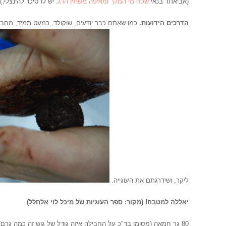
(אביאתר בנאי
שכח מי המלך ומאיפה משתין הדג
. יש לו סיכוי להינצל?)
הדרכים הידועות.
כמו שאתם כבר יודעים, שוקולד, כמעט תמיד, מחבב
ליקר, ושידרגתם את העוגייה.
יאללה למטבח
! (מקור: ספר העוגיות של מיכל לוי אלחלל)
80 גר חמאה (מסומן בד"כ על החבילה איזה גודל של גוש זה כמה גרם)