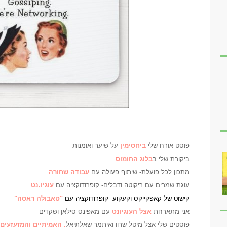
פוסט אורח שלי
ביחסימין
על שיער ואומנות
ביקורת שלי ב
בלוג החומוס
מתכון לכל פועלת- שיתוף פעולה עם
עבודה שחורה
עוגת שמרים עם ריקוטה ודבלים- קופרודוקציה עם
עוגיו.נט
ק
ישוט של קאפקייקס וקעקוע- קופרודוקציה עם
"טאבולה ראסה"
אני מתארחת
אצל העוגיונט
עם מאפינס סילאן ושקדים
פוסטים שלי אצל מיטל שרון ואיתמר שאלתיאל
, האמיתיים והמזעזעים