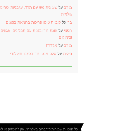
מירב
על
שעועית מש עם תרד, עגבניות וטחינה
גולמית
בר
על
קוביות טופו פריכות בחמאת בוטנים
חפצי
על
עוגת גזר ובננות עם תבלינים, אגוזים
וצימוקים
מירב
על
מג'דרה
הילית
על
סלט מנגו וגזר בסגנון תאילנדי
כל הזכויות שמורות ל"דברים בעלמה". אין להעתיק או ל