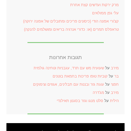
מרק ירקות ועדשים קצת אחרת
עלי גפן ממולאים
קצ'ורי אפונה הודי (כיסונים פריכים ומתובלים של אפונה ירוקה)
טראפלס תמרים (או: כדורי אנרגיה בריאים ומושלמים להנקה)
תגובות אחרונות
מירב
על
שעועית מש עם תרד, עגבניות וטחינה גולמית
בר
על
קוביות טופו פריכות בחמאת בוטנים
חפצי
על
עוגת גזר ובננות עם תבלינים, אגוזים וצימוקים
מירב
על
מג'דרה
הילית
על
סלט מנגו וגזר בסגנון תאילנדי