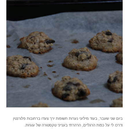
ביום שני שעבר, בעוד מיליוני נערות חשופות ירך צעדו ברחובות פלורנטין
ודרכו לי על כפות הרגליים, הרהרתי בענייני טקסטורה של עוגיות.