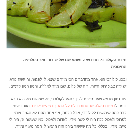
חידת הקולורבי. תודו שזה נשמע שם של שידור חוזר בטלויזיה
החינוכית
ובכן, קולורבי הוא אחד מהדברים הכי מוזרים שיצא לי לפגוש. זה קשה נורא,
יש לזה צבע ירוק חייזרי, ריח של כלום, שם מוזר לאללה, והמון המון קרניים.
עוד נתון מדאיג שאני חייבת לציין בנוגע לקולורבי, זה שמשום מה הוא נורא
דומה ל
דמויות האלה שהסתובבו לנו על המסך כשהיינו ילדים
. מוזר.ראיתי
כבר כמה שימושים לקולורבי, אבל בכנות, אף אחד מהם לא הגניב אותי.
לפרוס ולאכול ככה היה לי קשה מידי, לאדות ולאכול, כמו שעושה ע', היה לי
מיימי מידי. ובכלל- כל מה שקשור בירק הזה הרגיש לי חסר מעוף ומוזר.