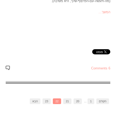
(מה-תעשה-עם-הפרצוף-שלך, היא משיבה).
המשך…
6 Comments
הקודם
1
…
20
21
22
23
הבא