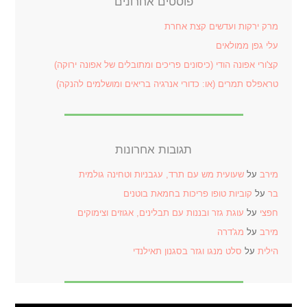
פוסטים אחרונים
מרק ירקות ועדשים קצת אחרת
עלי גפן ממולאים
קצ'ורי אפונה הודי (כיסונים פריכים ומתובלים של אפונה ירוקה)
טראפלס תמרים (או: כדורי אנרגיה בריאים ומושלמים להנקה)
תגובות אחרונות
מירב
על
שעועית מש עם תרד, עגבניות וטחינה גולמית
בר
על
קוביות טופו פריכות בחמאת בוטנים
חפצי
על
עוגת גזר ובננות עם תבלינים, אגוזים וצימוקים
מירב
על
מג'דרה
הילית
על
סלט מנגו וגזר בסגנון תאילנדי