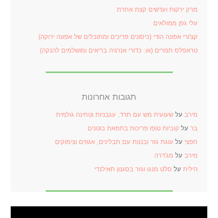
מרק ירקות ועדשים קצת אחרת
עלי גפן ממולאים
קצ'ורי אפונה הודי (כיסונים פריכים ומתובלים של אפונה ירוקה)
טראפלס תמרים (או: כדורי אנרגיה בריאים ומושלמים להנקה)
תגובות אחרונות
מירב
על
שעועית מש עם תרד, עגבניות וטחינה גולמית
בר
על
קוביות טופו פריכות בחמאת בוטנים
חפצי
על
עוגת גזר ובננות עם תבלינים, אגוזים וצימוקים
מירב
על
מג'דרה
הילית
על
סלט מנגו וגזר בסגנון תאילנדי