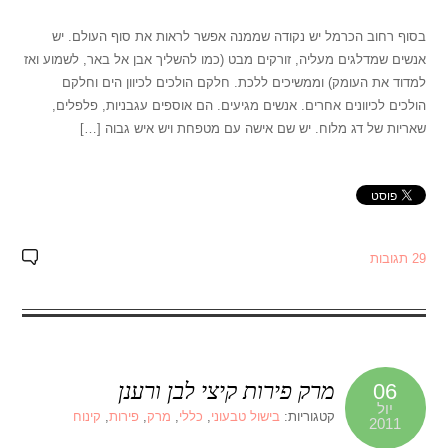
בסוף רחוב הכרמל יש נקודה שממנה אפשר לראות את סוף העולם. יש
אנשים שמדלגים מעליה, זורקים מבט (כמו להשליך אבן אל באר, לשמוע ואז
למדוד את העומק) וממשיכים ללכת. חלקם הולכים לכיוון הים וחלקם
הולכים לכיוונים אחרים. אנשים מגיעים. הם אוספים עגבניות, פלפלים,
שאריות של דג מלוח. יש שם אישה עם מטפחת ויש איש גבוה […]
29 תגובות
מרק פירות קיצי לבן ורענן
06
יול
קטגוריות:
בישול טבעוני
,
כללי
,
מרק
,
פירות
,
קינוח
2011