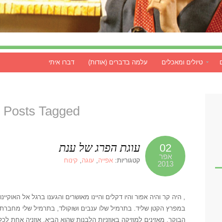
טיולים ומאכלים
עלמה בדברים (אודות)
דברו איתי
Posts Tagged ‘פרג’
עוגת הפרג של ענת
02
אפר
קטגוריות:
אפייה
,
עוגה
,
קינוח
2013
, היה קר והיה אפור והיו דקלים והיינו מאושרים והגענו ברגל אל האוקיינ
במפרץ הקטן שליד. בתרמיל שלו ענבים ושוקולד, בתרמיל שלי מחברת 
הבוקר. מאזינים למוזיקה באוזניות הלבנות שהוא הביא, אוזניה אחת לכ