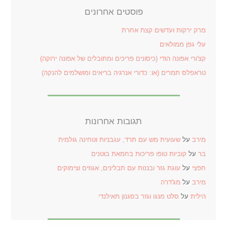
פוסטים אחרונים
מרק ירקות ועדשים קצת אחרת
עלי גפן ממולאים
קצ'ורי אפונה הודי (כיסונים פריכים ומתובלים של אפונה ירוקה)
טראפלס תמרים (או: כדורי אנרגיה בריאים ומושלמים להנקה)
תגובות אחרונות
מירב
על
שעועית מש עם תרד, עגבניות וטחינה גולמית
בר
על
קוביות טופו פריכות בחמאת בוטנים
חפצי
על
עוגת גזר ובננות עם תבלינים, אגוזים וצימוקים
מירב
על
מג'דרה
הילית
על
סלט מנגו וגזר בסגנון תאילנדי