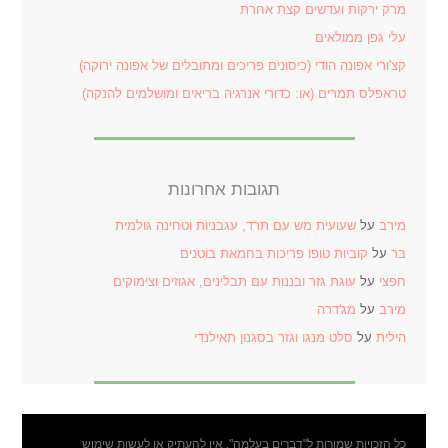
מרק ירקות ועדשים קצת אחרת
עלי גפן ממולאים
קצ'ורי אפונה הודי (כיסונים פריכים ומתובלים של אפונה ירוקה)
טראפלס תמרים (או: כדורי אנרגיה בריאים ומושלמים להנקה)
תגובות אחרונות
מירב
על
שעועית מש עם תרד, עגבניות וטחינה גולמית
בר
על
קוביות טופו פריכות בחמאת בוטנים
חפצי
על
עוגת גזר ובננות עם תבלינים, אגוזים וצימוקים
מירב
על
מג'דרה
הילית
על
סלט מנגו וגזר בסגנון תאילנדי
כל הזכויות שמורות ל"דברים בעלמה". אין להעתיק או לעשות שימוש