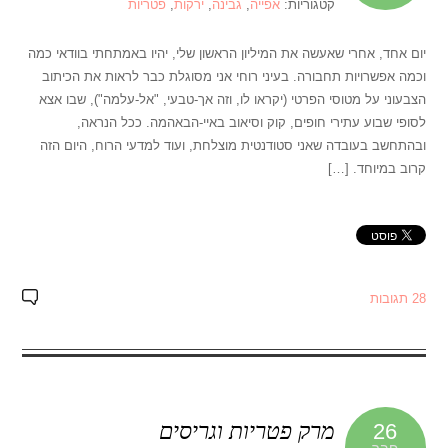
קטגוריות:
אפייה
,
גבינה
,
ירקות
,
פטריות
יום אחד, אחרי שאעשה את המיליון הראשון שלי, יהיו באמתחתי בוודאי כמה
וכמה אפשרויות תחבורה. בעיני רוחי אני מסוגלת כבר לראות את הכיתוב
הצבעוני על מטוסי הפרטי (יקראו לו, וזה אך-טבעי, "אל-עלמה"), שבו אצא
לסופי שבוע עתירי חופים, קוק וסיאוב באיי-הבאהמה. ככל הנראה,
ובהתחשב בעובדה שאני סטודנטית מוצלחת, ועוד למדעי הרוח, היום הזה
קרוב במיוחד. […]
28 תגובות
מרק פטריות וגריסים
26