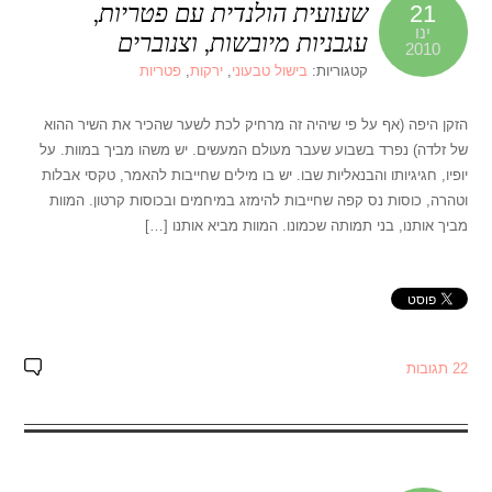
שעועית הולנדית עם פטריות,
21
ינו
עגבניות מיובשות, וצנוברים
2010
קטגוריות:
בישול טבעוני
,
ירקות
,
פטריות
הזקן היפה (אף על פי שיהיה זה מרחיק לכת לשער שהכיר את השיר ההוא
של זלדה) נפרד בשבוע שעבר מעולם המעשים. יש משהו מביך במוות. על
יופיו, חגיגיותו והבנאליות שבו. יש בו מילים שחייבות להאמר, טקסי אבלות
וטהרה, כוסות נס קפה שחייבות להימזג במיחמים ובכוסות קרטון. המוות
מביך אותנו, בני תמותה שכמונו. המוות מביא אותנו […]
22 תגובות