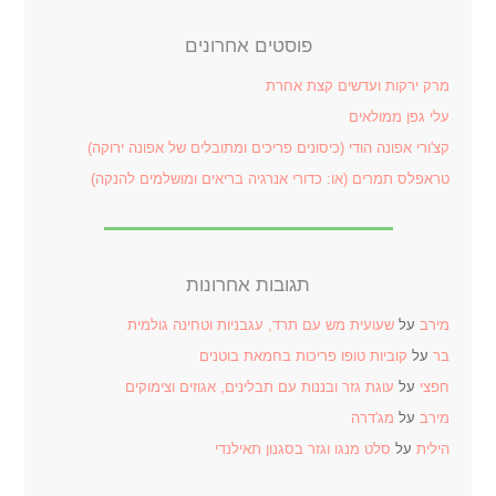
פוסטים אחרונים
מרק ירקות ועדשים קצת אחרת
עלי גפן ממולאים
קצ'ורי אפונה הודי (כיסונים פריכים ומתובלים של אפונה ירוקה)
טראפלס תמרים (או: כדורי אנרגיה בריאים ומושלמים להנקה)
תגובות אחרונות
מירב
על
שעועית מש עם תרד, עגבניות וטחינה גולמית
בר
על
קוביות טופו פריכות בחמאת בוטנים
חפצי
על
עוגת גזר ובננות עם תבלינים, אגוזים וצימוקים
מירב
על
מג'דרה
הילית
על
סלט מנגו וגזר בסגנון תאילנדי