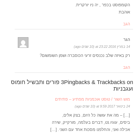
הקומפוסט בכפר , יה ניו יורקרית.
אוהבת
הגב
הגר
14 במרץ 2016 at 23:22 (10 שנים ago)
רק באיזה שלב נכנסים זרעי הכוסברה ושמן השומשום?
הגב
3Pingbacks & Trackbacks on פורים ותבשיל חומוס
ועגבניות
מוש השור / טוסט אוכמניות מפתיע – פתיתים
24 בינואר 2017 at 9:59 (10 שנים ago)
[…] – מה את עושה כל היום, בצק אלים,
ביסים, עוגיו.נט, דברים בעלמה, מורקייק, שירה
אכילה ואני, והחלפנו מסכות אחד עם השני. […]