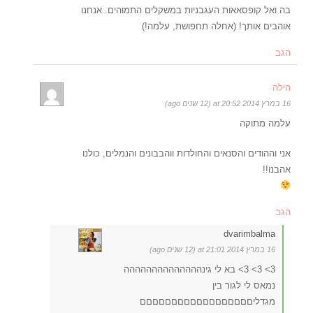
בה ואל קופסאאות העגבניות במשקלים התמוהים. אנחנו
אוהבים אותך! (אחלה תחפושת, עלמה!)
הגב
הילה
16 במרץ 2014 at 20:52 (12 שנים ago)
עלמה מתוקה
אני וההודים והסנאים והחולדות ווהבבונים והנמלים, כולנו
אהבנו!!
הגב
dvarimbalma
16 במרץ 2014 at 21:01 (12 שנים ago)
3> 3> 3> בא לי גינהההההההההההההה
נמאס לי לגור בין
מגדליםםםםםםםםםםםםםםםםםם