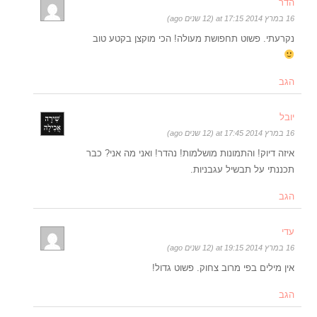
הדר
16 במרץ 2014 at 17:15 (12 שנים ago)
נקרעתי. פשוט תחפושת מעולה! הכי מוקצן בקטע טוב
הגב
יובל
16 במרץ 2014 at 17:45 (12 שנים ago)
איזה דיוק! והתמונות מושלמות! נהדר! ואני מה אני? כבר
תכננתי על תבשיל עגבניות.
הגב
עדי
16 במרץ 2014 at 19:15 (12 שנים ago)
אין מילים בפי מרוב צחוק. פשוט גדול!
הגב