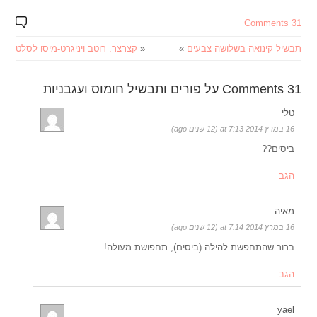
31 Comments
תבשיל קינואה בשלושה צבעים
»
«
קצרצר: רוטב ויניגרט-מיסו לסלט
31 Comments על פורים ותבשיל חומוס ועגבניות
טלי
16 במרץ 2014 at 7:13 (12 שנים ago)
ביסים??
הגב
מאיה
16 במרץ 2014 at 7:14 (12 שנים ago)
ברור שהתחפשת להילה (ביסים), תחפושת מעולה!
הגב
yael