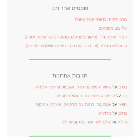
פוסטים אחרונים
מרק ירקות ועדשים קצת אחרת
עלי גפן ממולאים
קצ'ורי אפונה הודי (כיסונים פריכים ומתובלים של אפונה ירוקה)
טראפלס תמרים (או: כדורי אנרגיה בריאים ומושלמים להנקה)
תגובות אחרונות
מירב
על
שעועית מש עם תרד, עגבניות וטחינה גולמית
בר
על
קוביות טופו פריכות בחמאת בוטנים
חפצי
על
עוגת גזר ובננות עם תבלינים, אגוזים וצימוקים
מירב
על
מג'דרה
הילית
על
סלט מנגו וגזר בסגנון תאילנדי