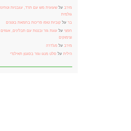
מירב
על
שעועית מש עם תרד, עגבניות וטחינה
גולמית
בר
על
קוביות טופו פריכות בחמאת בוטנים
חפצי
על
עוגת גזר ובננות עם תבלינים, אגוזים
וצימוקים
מירב
על
מג'דרה
הילית
על
סלט מנגו וגזר בסגנון תאילנדי