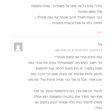
נהדר! קודם כל אני מתה על פשטידות…שנית התמונות
שלך פשוט מצוינות
לגבי העצות לאוכלי חינם, שכחת עוד עצה מועילה –
לפתוח בלוג על אוכל ובקורת מסעדות…
הגב
גיל
5 באוקטובר 2010 at 18:09 (16 שנים ago)
כמה טיפים אחרי שני קישים מאחוריי:
הכי חשוב: הקיש הזה *משמעותית* טעים יותר אחרי כמה
שעות במקרר. זה נותן צ'אנס לעיסה קצת להתמצק
ולהפוך להיות עסיסית. אני נהניתי ממנו הכי הרבה כמה
ימים אחרי, אבל זה אולי כבר סטייה פרטית שלי. חוץ מזה
–
לדעתי, אין שום צורך בקירור/הקפאת הבצק. אני מכין
אותו וישר מסדר אותו בתבנית המשומנת, ויצא אחלה.
מומלץ להוסיף כפית מלח שטוחה לבצק במקום חצי
כפית.