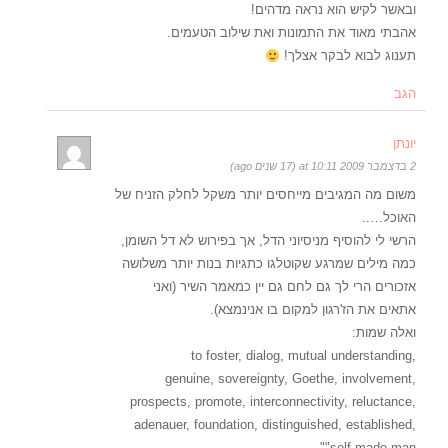
ובאשר לקיש הוא נראה מדהים!
אהבתי מאוד את התמונות ואת שילוב הטעמים.
תענוג לבוא לבקר אצלך!
הגב
יונתן
2 בדצמבר 2009 at 10:11 (17 שנים ago)
משום מה המגיבים מייחסים יותר משקל לחלק הזניח של
האוכל…..
הרשי לי להוסיף מניסיוני הדל, אך בפירוש לא דל השומן,
כמה מילים שמרגע שקוטלגו כתגיות בנות יותר משלושה
אזכורים הרי לך גם לחם גם יין כמאמר השיר (ואני
אתאים את הז'רגון למקום בו אנינמצא).
ואלה שמות:
to foster, dialog, mutual understanding,
genuine, sovereignty, Goethe, involvement,
prospects, promote, interconnectivity, reluctance,
adenauer, foundation, distinguished, established,
"self made man"