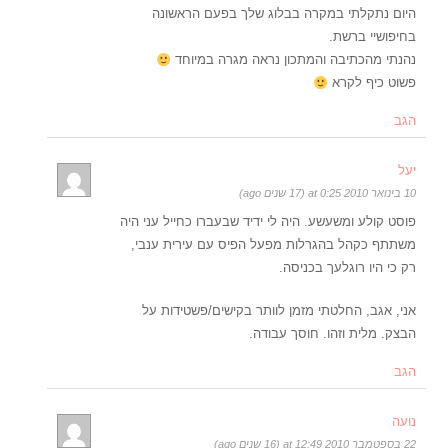
היום נתקלתי במקרה בבלוג שלך בפעם הראשונה
בחיפושיי ברשת.
נהנתי מהכתיבה והמתכון נראה מגרה במיוחד
פשוט כיף לקרא
הגב
יעל
10 בינואר 2010 at 0:25 (17 שנים ago)
פוסט קולע ומשעשע. היה לי ידיד שבעברו כחייל עני היה
משתתף כקהל בהגרלות מפעל הפיס עם עירית ענבי,
רק כי היו רוגלעך בכניסה.
אני, אגב, החלטתי מזמן לוותר בקישים/פשטידות על
הבצק. מלית וזהו. חוסך עבודה.
הגב
נועה
22 בספטמבר 2010 at 12:49 (16 שנים ago)