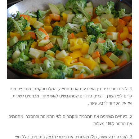
1. לשים ומפוררים בין האצבעות את החמאה, המלח והקמח. מוסיפים מים
קרים לפי הצורך. יוצרים פירורים שמתגבשים לגוש אחד. מכניסים לשקית,
ואז אל הפריזר לרבע שעה.
2. בינתיים משמנים את התבנית ומקמחים לפי התמונות וההסבר. מחממים
את התנור ל180 מעלות.
3. (עברה רבע שעה, כן?) משטחים את פירורי הבצק בתבנית, כולל חצי