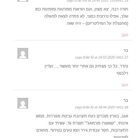
19 באוקטובר 2012 at 19:42 (14 שנים ago)
תודה רבה, יצא מצוין, ועם הוראות מפורטות ומזמינות כמו
שלך, אפילו טירונית כמוני, לא פחדה לצאת לפעולה
(מתנצלת על המיליטריזם) – היה שווה.
הגב
בר
27 במאי 2020 at 16:53 (6 שנים ago)
נהדר. כל כך מצחיק גם אחרי יותר מעשור…. ועדיין
רלבנטי
הגב
בר
28 במאי 2020 at 18:44 (6 שנים ago)
אגב, בארץ מוכרים כעת תערובת גבינות מגוררות, ממש
איכותי, "קוואטרו פורמאג'י" תוצרת גד. עשיתי עם
התערובות, חסר עבודת גירר ויצא טעים בטירוף. מתאים
לשבועות.