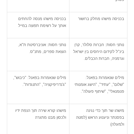
בכניסה מישהו מחלק ברושור
בכניסה מישהו מנסה להחתים
אותך על רשימת תפוצה במייל
נותני חסות: חברות סלולר, קרן
נותני חסות: אוניברסיטת ת"א,
בינ"ל לקידום היחסים בין ישראל
הוצאת ספרים, מתנ"ס.
וגרמניה, חברות הכבלים.
מילים שנאמרות בפאנל:
מילים שנאמרות בפאנל: "כיבוש",
"שלום", "עתיד", "הישג אומנותי
"ג'נדריפיקציה", "התנגדות".
פנומנאלי", "שיתוף פעולה".
מישהו שר תוך כדי נגינה
מישהו קורא שירה תוך הנפת ידיו
בפסנתר וניענוע הראש (למטה
ולכסון מבט מתגרה
ולמעלה)