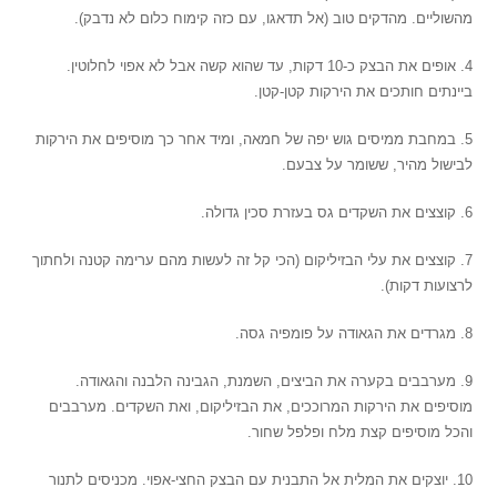
מהשוליים. מהדקים טוב (אל תדאגו, עם כזה קימוח כלום לא נדבק).
4. אופים את הבצק כ-10 דקות, עד שהוא קשה אבל לא אפוי לחלוטין.
ביינתים חותכים את הירקות קטן-קטן.
5. במחבת ממיסים גוש יפה של חמאה, ומיד אחר כך מוסיפים את הירקות
לבישול מהיר, ששומר על צבעם.
6. קוצצים את השקדים גס בעזרת סכין גדולה.
7. קוצצים את עלי הבזיליקום (הכי קל זה לעשות מהם ערימה קטנה ולחתוך
לרצועות דקות).
8. מגרדים את הגאודה על פומפיה גסה.
9. מערבבים בקערה את הביצים, השמנת, הגבינה הלבנה והגאודה.
מוסיפים את הירקות המרוככים, את הבזיליקום, ואת השקדים. מערבבים
והכל מוסיפים קצת מלח ופלפל שחור.
10. יוצקים את המלית אל התבנית עם הבצק החצי-אפוי. מכניסים לתנור