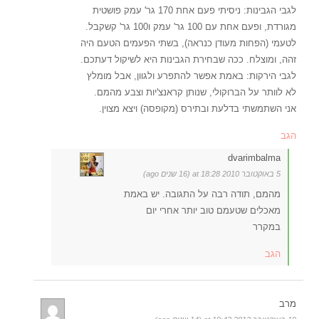
לגבי הגבינות: ניסיתי פעם אחת 170 גר' עמק פושטית
מגורדת, ופעם אחת עם 100 גר' עמק ו100 גר' קשקבל.
לטעמי (הפחות מעודן כנראה), בשתי הפעמים הטעם היה
זהה, ומוצלח. ככה שבחירת הגבינות היא לשיקול דעתכם.
לגבי הירקות: באמת אפשר להתפרע ולגוון, אבל מומלץ
לא לוותר על הברוקולי, שנותן קראנצ'יות וצבע מהמם.
אני השתמשתי בדלעת ובתירס (מקופסה) ויצא מצוין.
הגב
dvarimbalma
5 באוקטובר 2010 at 18:28 (16 שנים ago)
מהמם, תודה רבה על התגובה. יש באמת
מאכלים שטעמם טוב יותר אחרי יום
במקרר
הגב
מרב