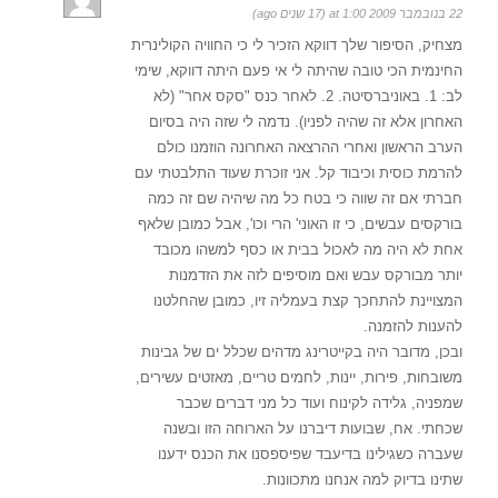
22 בנובמבר 2009 at 1:00 (17 שנים ago)
מצחיק, הסיפור שלך דווקא הזכיר לי כי החוויה הקולינרית
החינמית הכי טובה שהיתה לי אי פעם היתה דווקא, שימי
לב: 1. באוניברסיטה. 2. לאחר כנס "סקס אחר" (לא
האחרון אלא זה שהיה לפניו). נדמה לי שזה היה בסיום
הערב הראשון ואחרי ההרצאה האחרונה הוזמנו כולם
להרמת כוסית וכיבוד קל. אני זוכרת שעוד התלבטתי עם
חברתי אם זה שווה כי בטח כל מה שיהיה שם זה כמה
בורקסים עבשים, כי זו האוני' הרי וכו', אבל כמובן שלאף
אחת לא היה מה לאכול בבית או כסף למשהו מכובד
יותר מבורקס עבש ואם מוסיפים לזה את הזדמנות
המצויינת להתחכך קצת בעמליה זיו, כמובן שהחלטנו
להענות להזמנה.
ובכן, מדובר היה בקייטרינג מדהים שכלל ים של גבינות
משובחות, פירות, יינות, לחמים טריים, מאזטים עשירים,
שמפניה, גלידה לקינוח ועוד כל מני דברים שכבר
שכחתי. אח, שבועות דיברנו על הארוחה הזו ובשנה
שעברה כשגילינו בדיעבד שפיספסנו את הכנס ידענו
שתינו בדיוק למה אנחנו מתכוונות.