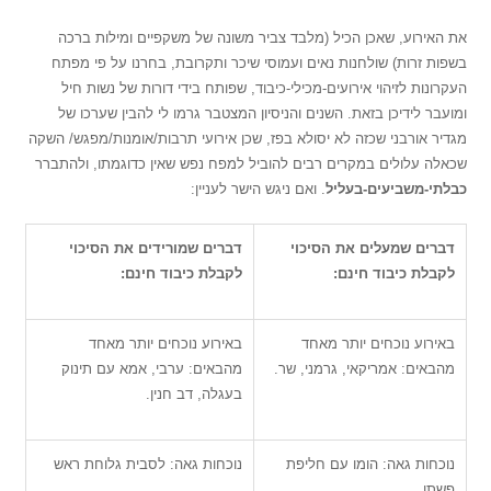
את האירוע, שאכן הכיל (מלבד צביר משונה של משקפיים ומילות ברכה
בשפות זרות) שולחנות נאים ועמוסי שיכר ותקרובת, בחרנו על פי מפתח
העקרונות לזיהוי אירועים-מכילי-כיבוד, שפותח בידי דורות של נשות חיל
ומועבר לידיכן בזאת. השנים והניסיון המצטבר גרמו לי להבין שערכו של
מגדיר אורבני שכזה לא יסולא בפז, שכן אירועי תרבות/אומנות/מפגש/ השקה
שכאלה עלולים במקרים רבים להוביל למפח נפש שאין כדוגמתו, ולהתברר
כבלתי-משביעים-בעליל
. ואם ניגש הישר לעניין:
דברים שמעלים את הסיכוי
דברים שמורידים את הסיכוי
לקבלת כיבוד חינם:
לקבלת כיבוד חינם:
באירוע נוכחים יותר מאחד
באירוע נוכחים יותר מאחד
מהבאים: אמריקאי, גרמני, שר.
מהבאים: ערבי, אמא עם תינוק
בעגלה, דב חנין.
נוכחות גאה: הומו עם חליפת
נוכחות גאה: לסבית גלוחת ראש
פשתן