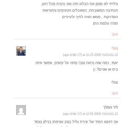
גיליתי לא מזמן את הבלוג הזה ואני נהנית מכל רגע,
הכתיבה המשובחת, המאכלים הטעימים וההוראות
המדויקות , ממש חוויה לחיך ולעייניים
תודה עלמת החן
הגב
נטלי
21 בנובמבר 2009 at 11:23 (17 שנים ago)
יאמי, כמה שזה נראה טוב! מתה על קישים, אפשר איזה
ביס או שניים?:-)
נטלי
הגב
ליר המלך
21 בנובמבר 2009 at 11:55 (17 שנים ago)
אני דווקא חסיד של יצירת גליל בצק עטיפתו בנילון נצמד