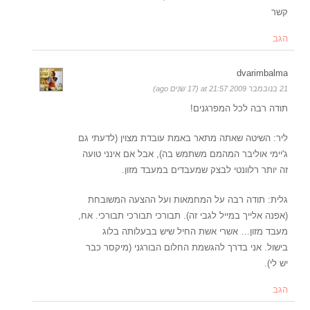
קשר
הגב
dvarimbalma
21 בנובמבר 2009 at 21:57 (17 שנים ago)
תודה רבה לכל המפרגנים!
ליר: השיטה שאתה מתאר באמת עובדת מצוין (לדעתי גם
ג'יימי אוליבר המהמם משתמש בה), אבל אם אינני טועה
זה יותר רלוונטי לבצק שמעבדים במעבד מזון.
גלית: תודה רבה על המחמאות ועל ההצעה המשובחת
(אפנה אלייך במייל לגבי זה). תבורכי תבורכי תבורכי. אח,
מעבד מזון… אשרי אשת החיל שיש בבעלותה בלוג
בישול. אני בדרך להגשמת החלום הבורגני (מיקסר כבר
יש לי).
הגב