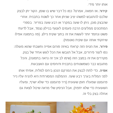
אותו יותר מידי.
קירור
.
אז חמאה, אמרנו? כמו כל דבר שיש בו שומן, הקור יתן לבצק
שלכם להתגבש למשהו יציב שניתן אחר כך לשטח בתבנית. אחרי
שהבצק מוכן, ניתן לו שעה במקרר או רבע שעה בפריזר. בספרי
המתכונים ממליצים הרבה פעמים לעטוף בניילון נצמד, אבל לדעתי
פשוט ונחמד יותר לעשות את זה בתוך שקית ניילון. (פה בתמונה אפילו
שיחקתי אותה עם שקית נאטמת).
פירור
.
את הטיפ הזה קראתי באיזה פורום אפייה וחשבתי שהוא מעולה:
נסו ליצור פירורים, אבל אל תגבשו את הכל לגוש אחיד של בצק.
מקררים את זה במצב הזה (שימו לב איך זה נראה בתמונה), והכל
מתגבש כבר כשמשטחים בתבנית ודוחסים עם האצבעות.
אפיה.
כדי לתת לבצק את המרקם הנכון ביחס למלית, אפיתי אותו
לפני המלית בערך רבע שעה. ההמלצה המסורתית היא להניח עליו נייר
פרגמנט שמעליו חופן שעועית (נייר פרגמנט כדי שלא ישרף, ומעליו
השעועית כדי שלא יתפח), אבל הניסיון שלי מראה שיכול לצאת גם
אחלה בצק בלי זה.