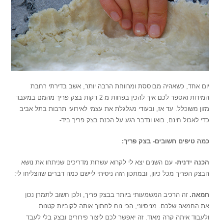
יום אחד, כשאהיה מבוססת ומרווחת הרבה יותר, אשב בדירתי רחבת
המידות ואספר לכם איך להכין בפחות מ-2 דקות בצק פריך מהמם במעבד
מזון משוכלל. עד אז, ובעודי מגלגלת את עצמי לאירועי תרבות בתל אביב
כדי לאכול חינם, בואו ונדבר רגע על הכנת בצק פריך ביד-
כמה טיפים חשובים- בצק פריך:
הכנה ידנית-
עם השנים יצא לי לקרוא עשרות מדריכים שניתחו את נושא
הבצק הפריך מכל כיוון, ובמתכון הזה ניסיתי ליישם כמה דברים שהצליחו לי:
חמאה.
זה הרכיב המשמעותי ביותר בבצק פריך, ולכן חשוב לתמרן נכון
את החמאה שלכם. מניסיוני, הכי נוח לחתוך אותה לקוביות קטנות
ולעבוד איתה קרה מאוד. זה יאפשר לכם ליצור פירורים ובצק בלי לעבד