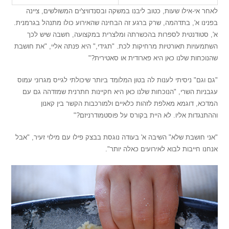
לאחר אי-אילו שעות, כטוב ליבנו במשקה ובסנדוויצ'ים המשולשים, ציינה
בפנינו א', בתדהמה, שרק ברגע זה הבחינה שהאירוע כולו מתנהל בגרמנית.
א', סטודנטית לספרות בהכשרתה ומלצרית במקצועה, חשבה שיש לכך
השתמעויות תאורטיות מרחיקות לכת. "תגידי," היא פנתה אליי, "את חושבת
שהנוכחות שלנו כאן היא פארודית או סאטירית?"
"גם וגם" ניסיתי לענות לה בטון המלומד ביותר שיכולתי לגייס מגרוני עמוס
עגבניות השרי, "הנוכחות שלנו כאן היא חקיינות חתרנית שמזדהה גם עם
המדכא, דוגמא מאלפת לזהות כלאיים ולמורכבות הקשר בין קאנון
וההתנגדות אליו. לא היית בקורס על פוסטמודרניזם?"
"אני חושבת שלא" השיבה א' בעודה נוגסת בבצק פילו עם מילוי זעיר, "אבל
אנחנו חייבות לבוא לאירועים כאלה יותר".