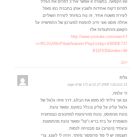
ואז הקפאה. בתצורה זו אפשר אח"כ לפרוס את הגליל
לפרוס דקות ואחידות ולשבץ אותן בתבנית כמו פאזל
ליצירת משטח אחיד, זה נוח במיוחד ליצירת השוליים.
אחלה פוסט ואני חייב להפנות למערכון של החמישייה על
הקאנון וההתנגדות אליו
http://www.youtube.com/watch?
v=RGJGARivP4w&feature=PlayList&p=4300DE737
B11F630&index=98
הגב
גלית
21 בנובמבר 2009 at 21:27 (17 שנים ago)
הי עלמה,
גם אני גיליתי לא מזמן את הבלוג, דרך איזה גלגול של
גלגול קליק על קליק ובכלל בפוקס, ומאוד נהנת.
נהנת מהפוסט, נהנת מהרעיונות למתכונים כצמחונית
וכשומרת על בית בריא ו"קל" ומאוד נהנת מהתמונות.
ובעתיד (הקרוב) גם מבטיחה לנסות.
חוצמזה יש לי פוד פרוססור מיותר, ויהיה לי לעונג. צרי