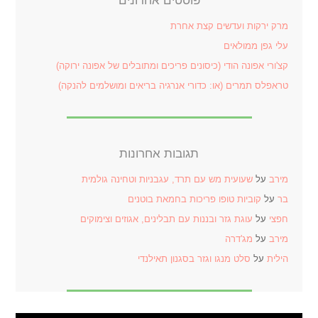
פוסטים אחרונים
מרק ירקות ועדשים קצת אחרת
עלי גפן ממולאים
קצ'ורי אפונה הודי (כיסונים פריכים ומתובלים של אפונה ירוקה)
טראפלס תמרים (או: כדורי אנרגיה בריאים ומושלמים להנקה)
תגובות אחרונות
מירב
על
שעועית מש עם תרד, עגבניות וטחינה גולמית
בר
על
קוביות טופו פריכות בחמאת בוטנים
חפצי
על
עוגת גזר ובננות עם תבלינים, אגוזים וצימוקים
מירב
על
מג'דרה
הילית
על
סלט מנגו וגזר בסגנון תאילנדי