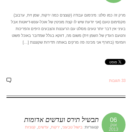
מרק זה כמו סלט: מינימום עבודה (קוצצים כמה ירקות, שמן זית, ערבוב)
מקסימום טעם (אני יודעת שיש לו קצת מוניטין של אוכל-עונש-דיאטות אבל
בעיני אין דבר יותר טעים מסלט עם הרעננות והצבעים היפים והפריכות
והטעם העדין של השמן זית) משום מה, דווקא בגלל שמדובר באוכל פשוט
ויומיומי (בחורף אני מכינה פה מרקים באותה תדירות שקוצצת […]
33 תגובות
תבשיל תירס ועדשים אדומות
06
אוק
קטגוריות:
בישול טבעוני
,
ירקות
,
עדשים
,
קטניות
2013