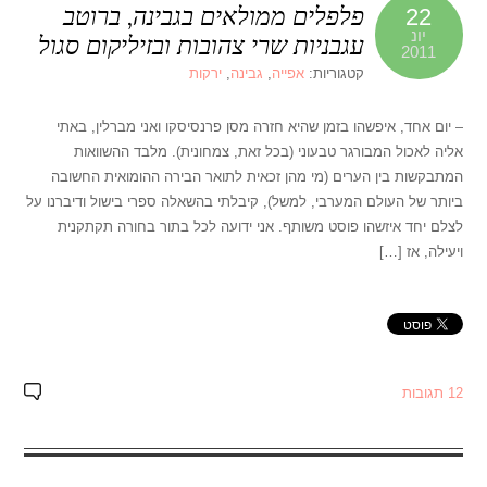
פלפלים ממולאים בגבינה, ברוטב
22
יונ
עגבניות שרי צהובות ובזיליקום סגול
2011
קטגוריות:
אפייה
,
גבינה
,
ירקות
– יום אחד, איפשהו בזמן שהיא חזרה מסן פרנסיסקו ואני מברלין, באתי
אליה לאכול המבורגר טבעוני (בכל זאת, צמחונית). מלבד ההשוואות
המתבקשות בין הערים (מי מהן זכאית לתואר הבירה ההומואית החשובה
ביותר של העולם המערבי, למשל), קיבלתי בהשאלה ספרי בישול ודיברנו על
לצלם יחד איזשהו פוסט משותף. אני ידועה לכל בתור בחורה תקתקנית
ויעילה, אז […]
12 תגובות