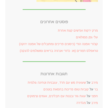
פוסטים אחרונים
מרק ירקות ועדשים קצת אחרת
עלי גפן ממולאים
קצ'ורי אפונה הודי (כיסונים פריכים ומתובלים של אפונה ירוקה)
טראפלס תמרים (או: כדורי אנרגיה בריאים ומושלמים להנקה)
תגובות אחרונות
מירב
על
שעועית מש עם תרד, עגבניות וטחינה גולמית
בר
על
קוביות טופו פריכות בחמאת בוטנים
חפצי
על
עוגת גזר ובננות עם תבלינים, אגוזים וצימוקים
מירב
על
מג'דרה