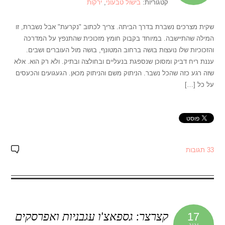
קטגוריות:
בישול טבעוני
,
ירקות
שקית מצרכים נשברת בדרך הביתה. צריך לכתוב "נקרעת" אבל נשברת, זו
המילה שהתיישבה. במיוחד בקבוק חומץ מזכוכית שהתנפץ על המדרכה
והזכוכיות שלו נועצות בושה ברחוב המטונף, בושה מול העוברים ושבים.
עננת ריח דביק ומסוכן שנספגת בנעליים ובחולצה ובתיק. ולא רק הוא. אלא
שזה רגע כזה שהכל נשבר. הניתוק משם והניתוק מכאן. הגעגועים והכעסים
על כל […]
33 תגובות
קצרצר: גספאצ'ו עגבניות ואפרסקים
17