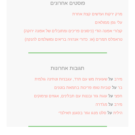
פוסטים אחרונים
מרק ירקות ועדשים קצת אחרת
עלי גפן ממולאים
קצ'ורי אפונה הודי (כיסונים פריכים ומתובלים של אפונה ירוקה)
טראפלס תמרים (או: כדורי אנרגיה בריאים ומושלמים להנקה)
תגובות אחרונות
מירב
על
שעועית מש עם תרד, עגבניות וטחינה גולמית
בר
על
קוביות טופו פריכות בחמאת בוטנים
חפצי
על
עוגת גזר ובננות עם תבלינים, אגוזים וצימוקים
מירב
על
מג'דרה
הילית
על
סלט מנגו וגזר בסגנון תאילנדי