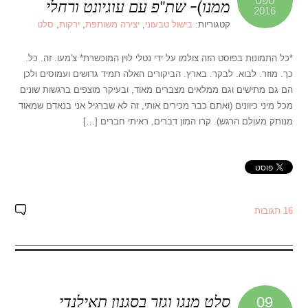
ספט
ממנו)- שת"פ עם עוגיונט ורחלי
2016
קטגוריות:
בישול טבעוני
,
יצירה משותפת
,
ירקות
,
סלט
*כל התמונות בפוסט הזה צולמו על ידי נטלי לוין המוכשרת* צ'מעו. זה. כל.
כך. מוזר. לבוא. לבקר. בארץ. הביקורים האלה תמיד גדושים ועמוסים ולכן
הם גם מתישים וגם ממלאים מצברים מאוד, ובעיקר מוצפים ברגשות שונים
מכל מיני כיוונים (ואתם כבר מכירים אותי, זה לא שברגיל אני בנאדם שמאוד
מנותק מעולם הרגש). קרו המון דברים, ראיתי חברים […]
16 תגובות
סלט מנגו וגזר בסגנון תאילנדי
09