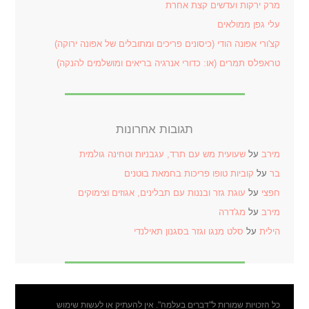
מרק ירקות ועדשים קצת אחרת
עלי גפן ממולאים
קצ'ורי אפונה הודי (כיסונים פריכים ומתובלים של אפונה ירוקה)
טראפלס תמרים (או: כדורי אנרגיה בריאים ומושלמים להנקה)
תגובות אחרונות
מירב
על
שעועית מש עם תרד, עגבניות וטחינה גולמית
בר
על
קוביות טופו פריכות בחמאת בוטנים
חפצי
על
עוגת גזר ובננות עם תבלינים, אגוזים וצימוקים
מירב
על
מג'דרה
הילית
על
סלט מנגו וגזר בסגנון תאילנדי
כל הזכויות שמורות ל"דברים בעלמה". אין להעתיק או לעשות שימוש